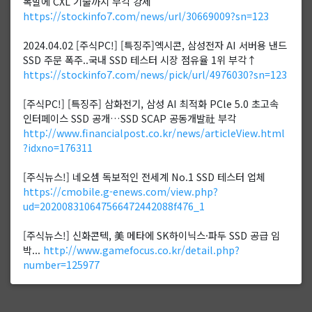
폭발에 CXL 기술까지 부각 강세
https://stockinfo7.com/news/url/30669009?sn=123
2024.04.02 [주식PC!] [특징주]엑시콘, 삼성전자 AI 서버용 낸드
SSD 주문 폭주..국내 SSD 테스터 시장 점유율 1위 부각↑
https://stockinfo7.com/news/pick/url/4976030?sn=123
[주식PC!] [특징주] 삼화전기, 삼성 AI 최적화 PCle 5.0 초고속
인터페이스 SSD 공개…SSD SCAP 공동개발社 부각
http://www.financialpost.co.kr/news/articleView.html
?idxno=176311
[주식뉴스!] 네오셈 독보적인 전세계 No.1 SSD 테스터 업체
https://cmobile.g-enews.com/view.php?
ud=202008310647566472442088f476_1
[주식뉴스!] 신화콘텍, 美 메타에 SK하이닉스·파두 SSD 공급 임
박...
http://www.gamefocus.co.kr/detail.php?
number=125977