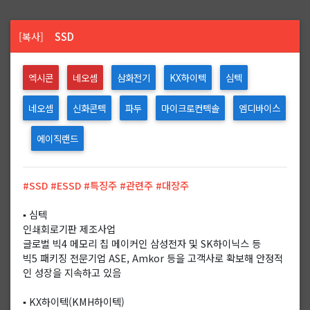
SSD
[복사]
엑시콘
네오셈
삼화전기
KX하이텍
심텍
네오셈
신화콘텍
파두
마이크로컨텍솔
엠디바이스
에이직랜드
#SSD #ESSD #특징주 #관련주 #대장주
▪️ 심텍
인쇄회로기판 제조사업
글로벌 빅4 메모리 칩 메이커인 삼성전자 및 SK하이닉스 등
빅5 패키징 전문기업 ASE, Amkor 등을 고객사로 확보해 안정적
인 성장을 지속하고 있음
▪️ KX하이텍(KMH하이텍)