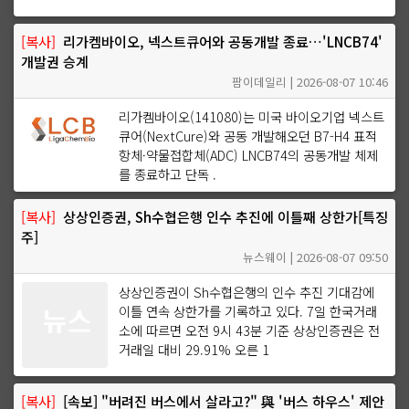
[복사]
리가켐바이오, 넥스트큐어와 공동개발 종료…'LNCB74'
개발권 승계
팜이데일리 | 2026-08-07 10:46
리가켐바이오(141080)는 미국 바이오기업 넥스트
큐어(NextCure)와 공동 개발해오던 B7-H4 표적
항체·약물접합체(ADC) LNCB74의 공동개발 체제
를 종료하고 단독 .
[복사]
상상인증권, Sh수협은행 인수 추진에 이틀째 상한가[특징
주]
뉴스웨이 | 2026-08-07 09:50
상상인증권이 Sh수협은행의 인수 추진 기대감에
이틀 연속 상한가를 기록하고 있다. 7일 한국거래
소에 따르면 오전 9시 43분 기준 상상인증권은 전
거래일 대비 29.91% 오른 1
[복사]
[속보] "버려진 버스에서 살라고?" 與 '버스 하우스' 제안