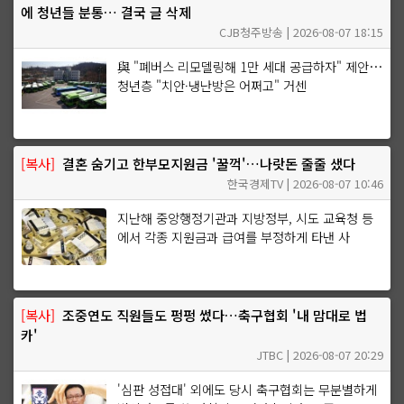
에 청년들 분통… 결국 글 삭제
CJB청주방송 | 2026-08-07 18:15
與 "폐버스 리모델링해 1만 세대 공급하자" 제안…
청년층 "치안·냉난방은 어쩌고" 거센
[복사]
결혼 숨기고 한부모지원금 '꿀꺽'…나랏돈 줄줄 샜다
한국경제TV | 2026-08-07 10:46
지난해 중앙행정기관과 지방정부, 시도 교육청 등
에서 각종 지원금과 급여를 부정하게 타낸 사
[복사]
조중연도 직원들도 펑펑 썼다…축구협회 '내 맘대로 법
카'
JTBC | 2026-08-07 20:29
'심판 성접대' 외에도 당시 축구협회는 무분별하게