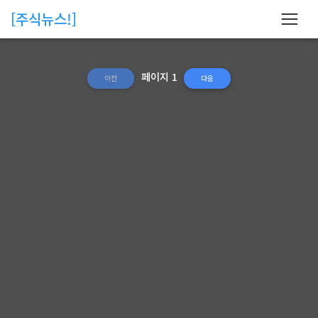
[주식뉴스!]
페이지 1
이전
다음