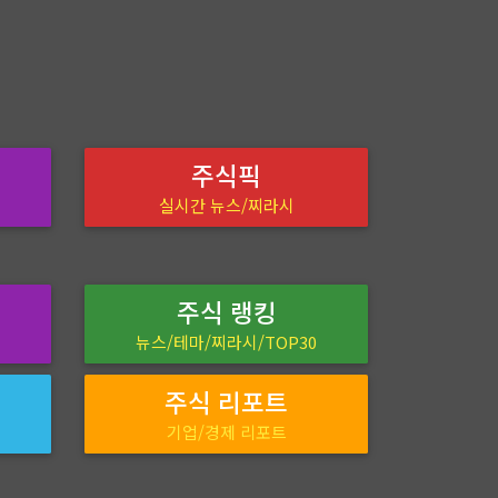
주식픽
실시간 뉴스/찌라시
주식 랭킹
뉴스/테마/찌라시/TOP30
주식 리포트
기업/경제 리포트