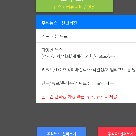
뉴스 / 커뮤니티 / 핫딜
주식뉴스 - 일반버전
기본 기능 무료
다양한 뉴스
(경제/정치/사회/세계/IT과학/리포트/공시)
키워드/TOP30/테마검색/주식일정/기업리포트 등 많
단독/속보/특징주/키워드 등의 알림 제공
실시간 단타용 가장 빠른 뉴스, 뉴스픽 제공
주식뉴스! 살펴보기
주식픽! 살펴보기