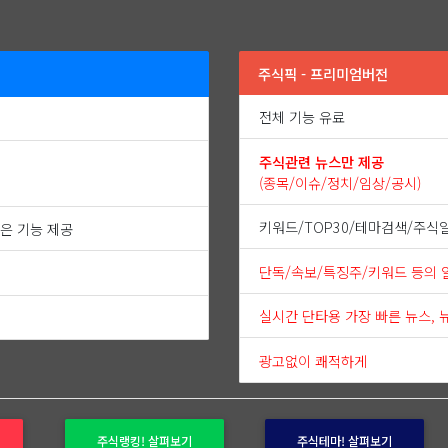
주식픽 - 프리미엄버전
전체 기능 유료
주식관련 뉴스만 제공
(종목/이슈/정치/임상/공시)
키워드/TOP30/테마검색/주식
은 기능 제공
단독/속보/특징주/키워드 등의 
실시간 단타용 가장 빠른 뉴스, 
광고없이 쾌적하게
주식랭킹! 살펴보기
주식테마! 살펴보기