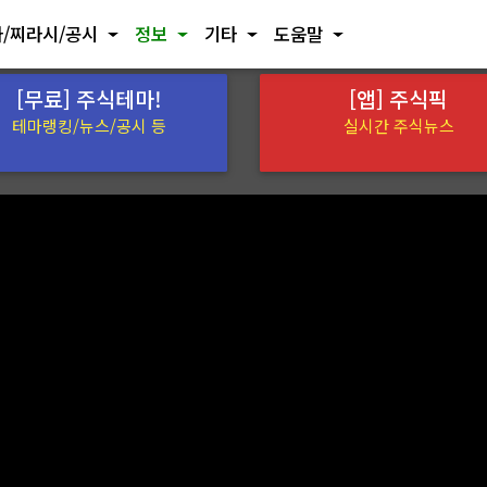
/찌라시/공시
정보
기타
도움말
[무료] 주식테마!
[앱] 주식픽
테마랭킹/뉴스/공시 등
실시간 주식뉴스