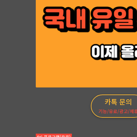
카톡 문의
기능/유료/광고/제
PC 프로그램(유료)