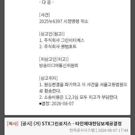
- 다 음 -
[사건]
2025누6397 시정명령 취소
[상고인(원고)]
1. 주식회사 그린비티에스
2. 주식회사 퀀텀포트
[피상고인(피고)]
방송미디어통신위원회
[상고취지]
1. 원심판결을 파기하고 이 사건을 서울고등법원으
로 환송한다.
2. 소송비용은 1,2,3심 모두 피고가 부담한다.
◾결정: 2026-08-07
[복사]
[공시] (거) STX그린로지스 - 타인에대한담보제공결정
전자공시시스템 | 2026-08-07 17:44