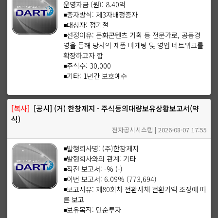
운영자금 (원): 8.40억
◾증자방식: 제3자배정증자
◾대상자: 정기철
◾선정이유: 문화콘텐츠 기획 등 전문가로, 공동경
영을 통해 당사의 제품 마케팅 및 영업 네트워크를
확장하고자 함
◾주식수: 30,000
◾기타: 1년간 보호예수
[복사]
[공시] (거) 한창제지 - 주식등의대량보유상황보고서(약
식)
전자공시시스템 | 2026-08-07 17:55
◾발행회사명: (주)한창제지
◾발행회사와의 관계: 기타
◾직전 보고서: -% (-)
◾이번 보고서: 6.09% (773,694)
◾보고사유: 제80회차 전환사채 전환가액 조정에 따
른 보고
◾보유목적: 단순투자