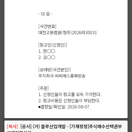
- 다 음 -
[사건번호]
대전고등법원(청주)2026라30031
[항고인(신청인)]
1. 한○○
2. 김○○
[상대방(사건본인)]
주식회사 씨씨에스충북방송
[주문]
1. 신청인들의 항고를 모두 기각한다.
2. 항고비용은 신청인들이 부담한다.
◾결정일/확인일: 2026-08-07
[복사]
[공시] (거) 블루산업개발 - [기재정정]주식매수선택권부