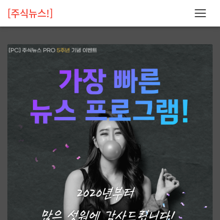
[주식뉴스!]