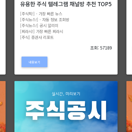
유용한 주식 텔레그램 채널방 추천 TOP5
[주식픽!] - 가장 빠른 뉴스
8
[주식뉴스!] - 자동 정보 조회방
[주식뉴스!] 공시 알리미
[찌라시!] 가장 빠른 찌라시
[주식] 증권사 리포트
조회: 57189
내용보기