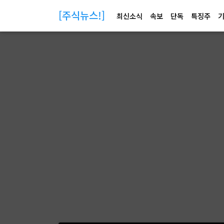
[주식뉴스!]
최신소식
속보
단독
특징주