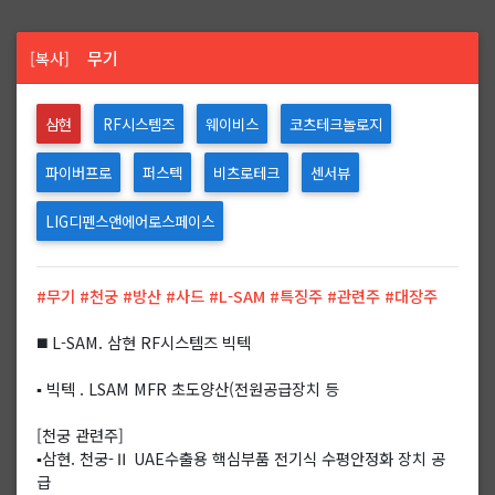
무기
[복사]
삼현
RF시스템즈
웨이비스
코츠테크놀로지
파이버프로
퍼스텍
비츠로테크
센서뷰
LIG디펜스앤에어로스페이스
#무기 #천궁 #방산 #사드 #L-SAM #특징주 #관련주 #대장주
◼️ L-SAM. 삼현 RF시스템즈 빅텍
▪️ 빅텍 . LSAM MFR 초도양산(전원공급장치 등
[천궁 관련주]
▪️삼현. 천궁-Ⅱ UAE수출용 핵심부품 전기식 수평안정화 장치 공
급