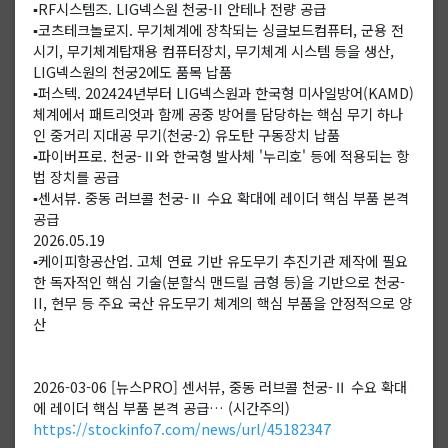
▪️RF시스템즈. LIG넥스원 천궁-II 안테나 전량 공급
▪️코츠테크놀로지. 무기체계에 장착되는 싱글보드컴퓨터, 군용 전
시기, 무기체계탑재용 컴퓨터장치, 무기체계 시스템 등을 생산,
LIG넥스원의 천궁2에도 품목 납품
▪️퍼스텍. 202424년부터 LIG넥스원과 한국형 미사일방어(KAMD)
체계에서 패트리엇과 함께 공중 방어를 담당하는 핵심 무기 하나
인 중거리 지대공 무기(천궁-2) 유도탄 구동장치 납품
▪️파이버프로. 천궁-Ⅱ와 한국형 발사체 '누리호' 등에 적용되는 항
법 장치를 공급
▪️센서뷰. 중동 러브콜 천궁-Ⅱ 수요 확대에 레이더 핵심 부품 본격
공급
2026.05.19
▪️케이피항공산업. 고체 연료 기반 유도무기 추진기관 제작에 필요
한 독자적인 핵심 기술(분할식 맨드릴 금형 등)을 기반으로 천궁-
II, 현무 등 주요 국산 유도무기 체계의 핵심 부품을 안정적으로 양
산
2026-03-06 [뉴스PRO] 센서뷰, 중동 러브콜 천궁-Ⅱ 수요 확대
에 레이더 핵심 부품 본격 공급… (시간주의)
https://stockinfo7.com/news/url/45182347