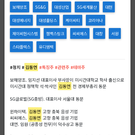
보해양조
SG&G
대성산업
SG세계물산
대현
대성에너지
대성홀딩스
케이씨티
코리아나
제이씨현시스템
젬백스링크
씨씨에스
대창
서원
스타플렉스
유디엠텍
#정치
#
김동연
#특징주 #관련주 #테마주
보해양조. 임지선 대표이사 부사장이 미시간대학교 학사 출신으로
미시간대 정책학 석·박사인
김동연
전 경제부총리 동문
SG글로벌(SG충방). 대표이사 서울대 동문
윈하이텍.
김동연
고향 충북 음성 기업
씨씨에스.
김동연
고향 충북 음성 기업
대연. 임원 (공종성 전무)이 덕수상고 동문