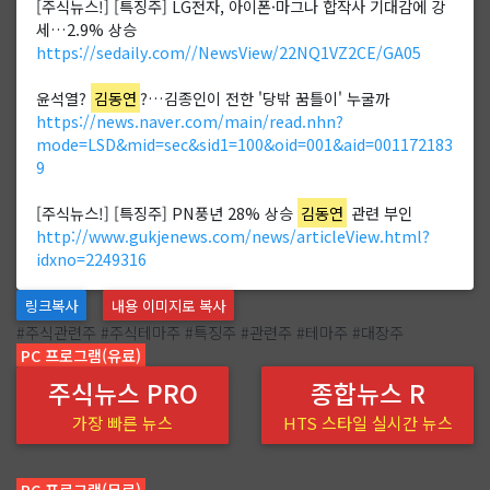
[주식뉴스!] [특징주] LG전자, 아이폰·마그나 합작사 기대감에 강
세…2.9% 상승
https://sedaily.com//NewsView/22NQ1VZ2CE/GA05
윤석열?
김동연
?…김종인이 전한 '당밖 꿈틀이' 누굴까
https://news.naver.com/main/read.nhn?
mode=LSD&mid=sec&sid1=100&oid=001&aid=001172183
9
[주식뉴스!] [특징주] PN풍년 28% 상승
김동연
관련 부인
http://www.gukjenews.com/news/articleView.html?
idxno=2249316
링크복사
내용 이미지로 복사
#주식관련주 #주식테마주 #특징주 #관련주 #테마주 #대장주
PC 프로그램(유료)
주식뉴스 PRO
종합뉴스 R
가장 빠른 뉴스
HTS 스타일 실시간 뉴스
PC 프로그램(무료)