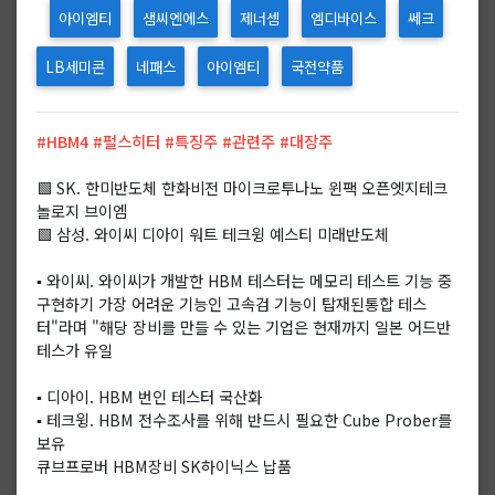
아이엠티
샘씨엔에스
제너셈
엠디바이스
쎄크
LB세미콘
네패스
아이엠티
국전약품
#HBM4 #펄스히터 #특징주 #관련주 #대장주
🟩 SK. 한미반도체 한화비전 마이크로투나노 윈팩 오픈엣지테크
놀로지 브이엠
🟩 삼성. 와이씨 디아이 워트 테크윙 예스티 미래반도체
▪️ 와이씨. 와이씨가 개발한 HBM 테스터는 메모리 테스트 기능 중
구현하기 가장 어려운 기능인 고속검 기능이 탑재된통합 테스
터"라며 "해당 장비를 만들 수 있는 기업은 현재까지 일본 어드반
테스가 유일
▪️ 디아이. HBM 번인 테스터 국산화
▪️ 테크윙. HBM 전수조사를 위해 반드시 필요한 Cube Prober를
보유
큐브프로버 HBM장비 SK하이닉스 납품