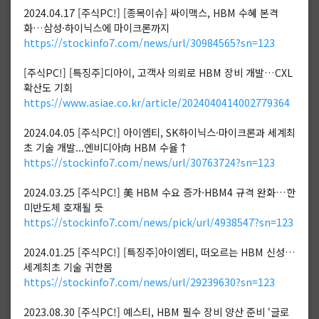
2024.04.17 [주식PC!] [종목이슈] 싸이맥스, HBM 수혜 본격
화…삼성·하이닉스에 마이크론까지
https://stockinfo7.com/news/url/30984565?sn=123
[주식PC!] [특징주]디아이, 고객사 의뢰로 HBM 장비 개발…CXL
확산도 기회
https://www.asiae.co.kr/article/2024040414002779364
2024.04.05 [주식PC!] 아이엠티, SK하이닉스·마이크론과 세계최
초 기술 개발...엔비디아向 HBM 수율↑
https://stockinfo7.com/news/url/30763724?sn=123
2024.03.25 [주식PC!] 美 HBM 수요 증가·HBM4 규격 완화…한
미반도체 호재될 듯
https://stockinfo7.com/news/pick/url/4938547?sn=123
2024.01.25 [주식PC!] [특징주]아이엠티, 떠오르는 HBM 신성…
세계최초 기술 귀한몸
https://stockinfo7.com/news/url/29239630?sn=123
2023.08.30 [주식PC!] 예스티, HBM 필수 장비 양산 준비 ‘글로