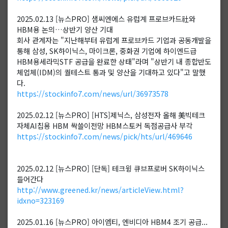
2025.02.13 [뉴스PRO] 샘씨엔에스 유럽계 프로브카드社와
HBM용 논의…상반기 양산 기대
회사 관계자는 "지난해부터 유럽계 프로브카드 기업과 공동개발을
통해 삼성, SK하이닉스, 마이크론, 중화권 기업에 하이엔드급
HBM용세라믹STF 공급을 완료한 상태"라며 "상반기 내 종합반도
체업체(IDM)의 퀄테스트 통과 및 양산을 기대하고 있다"고 말했
다.
https://stockinfo7.com/news/url/36973578
2025.02.12 [뉴스PRO] [HTS]제닉스, 삼성전자 올해 美빅테크
자체AI칩용 HBM 싹쓸이전망 HBM스토커 독점공급사 부각
https://stockinfo7.com/news/pick/hts/url/469646
2025.02.12 [뉴스PRO] [단독] 테크윙 큐브프로버 SK하이닉스
들어간다
http://www.greened.kr/news/articleView.html?
idxno=323169
2025.01.16 [뉴스PRO] 아이엠티, 엔비디아 HBM4 조기 공급...