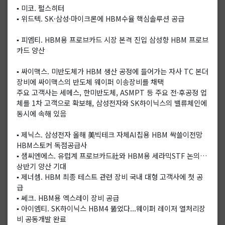
▪️ 미코. 펄스히터
▪️ 위드텍. SK·삼성·마이크론에 HBM수율 핵심솔루션 공급
▪️ 피엠티. HBM용 프로브카드 시장 본격 진입 삼성향 HBM 프로브
카드 양산
▪️ 싸이맥스. 미반도체가 HBM 생산 공정에 들어가는 자사 TC 본더
장비에 싸이맥스의 반도체 웨이퍼 이송장비를 채택
주요 고객사는 세메스, 한미반도체, ASMPT 등 주요 전·후공정 업
체를 1차 고객으로 확보해, 삼성전자와 SK하이닉스의 밸류체인에
동시에 속해 있음
▪️ 제닉스. 삼성전자 올해 美빅테크 자체AI칩용 HBM 싹쓸이전망
HBM스토커 독점공급사
▪️ 샘씨엔에스. 유럽계 프로브카드社와 HBM용 세라믹STF 논의…
상반기 양산 기대
▪️ 제너셈. HBM 최종 테스트 관련 장비 국내 대형 고객사에 첫 공
급
▪️ 쎄크. HBM용 엑스레이 장비 공급
▪️ 아이엠티. SK하이닉스 HBM4 뚫었다...웨이퍼 레이저 열처리장
비 공동개발 완료