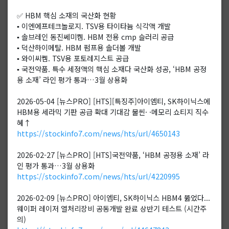
✅ HBM 핵심 소재의 국산화 현황
▪️ 이엔에프테크놀로지. TSV용 타이타늄 식각액 개발
▪️ 솔브레인 동진쎄미켐. HBM 전용 cmp 슬러리 공급
▪️ 덕산하이메탈. HBM 펌프용 솔더볼 개발
▪️ 와이씨켐. TSV용 포토레지스트 공급
▪️ 국전약품. 특수 세정액의 핵심 소재다 국산화 성공, ‘HBM 공정
용 소재’ 라인 평가 통과…3월 상용화
2026-05-04 [뉴스PRO] [HTS][특징주]아이엠티, SK하이닉스에
HBM용 세라믹 기판 공급 확대 기대감 물씬· ·메모리 쇼티지 직수
혜↑
https://stockinfo7.com/news/hts/url/4650143
2026-02-27 [뉴스PRO] [HTS]국전약품, ‘HBM 공정용 소재’ 라
인 평가 통과…3월 상용화
https://stockinfo7.com/news/hts/url/4220995
2026-02-09 [뉴스PRO] 아이엠티, SK하이닉스 HBM4 뚫었다...
웨이퍼 레이저 열처리장비 공동개발 완료 상반기 테스트 (시간주
의)