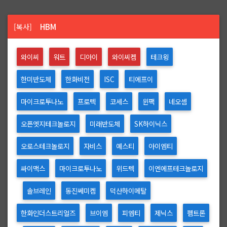
HBM
[복사]
와이씨
워트
디아이
와이씨켐
테크윙
한미반도체
한화비전
ISC
티에프이
마이크로투나노
프로텍
코세스
윈팩
네오셈
오픈엣지테크놀로지
미래반도체
SK하이닉스
오로스테크놀로지
자비스
예스티
아이엠티
싸이맥스
마이크로투나노
위드텍
이엔에프테크놀로지
솔브레인
동진쎄미켐
덕산하이메탈
한화인더스트리얼즈
브이엠
피엠티
제닉스
펨트론