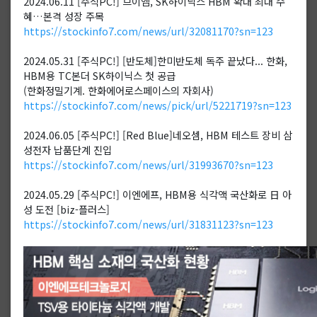
2024.06.11 [주식PC!] 브이엠, SK하이닉스 HBM 확대 최대 수
혜…본격 성장 주목
https://stockinfo7.com/news/url/32081170?sn=123
2024.05.31 [주식PC!] [반도체]한미반도체 독주 끝났다... 한화,
HBM용 TC본더 SK하이닉스 첫 공급
(한화정밀기계. 한화에어로스페이스의 자회사)
https://stockinfo7.com/news/pick/url/5221719?sn=123
2024.06.05 [주식PC!] [Red Blue]네오셈, HBM 테스트 장비 삼
성전자 납품단계 진입
https://stockinfo7.com/news/url/31993670?sn=123
2024.05.29 [주식PC!] 이엔에프, HBM용 식각액 국산화로 日 아
성 도전 [biz-플러스]
https://stockinfo7.com/news/url/31831123?sn=123