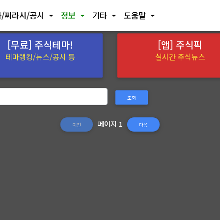
/찌라시/공시
정보
기타
도움말
[무료] 주식테마!
[앱] 주식픽
테마랭킹/뉴스/공시 등
실시간 주식뉴스
조회
페이지 1
이전
다음