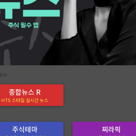
대장주
종합뉴스 R
HTS 스타일 실시간 뉴스
주식테마
찌라픽