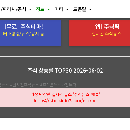
/찌라시/공시
정보
기타
도움말
[무료] 주식테마!
[앱] 주식픽
테마랭킹/뉴스/공시 등
실시간 주식뉴스
주식 상승률 TOP30 2026-06-02
빠른뉴스 #실시간주식뉴스 #주식은뉴스가전부다
가장 막강한 실시간 뉴스 '주식뉴스 PRO'
https://stockinfo7.com/etc/pc