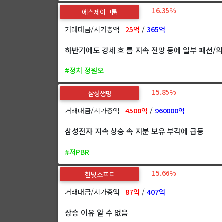
16.35%
에스제이그룹
거래대금/시가총액
25억
/
365억
하반기에도 강세 흐 름 지속 전망 등에 일부 패션/의
#정치 정원오
15.85%
삼성생명
거래대금/시가총액
4508억
/
960000억
삼성전자 지속 상승 속 지분 보유 부각에 급등
#저PBR
15.66%
한빛소프트
거래대금/시가총액
87억
/
407억
상승 이유 알 수 없음