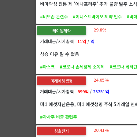
비마약성 진통 제 '어나프라주' 추가 물량 발주 소
#비보존 관련주
#이니스트바이오 제약 인수
#비
29.8%
케이엠제약
거래대금/시가총액
11억
/
억
상승 이유 알 수 없음
#마스크
#코로나 손세정제 소독제
#코로나 베타
24.05%
미래에셋생명
거래대금/시가총액
699억
/
23251억
미래에셋자산운용, 미래에셋생명 주식 5거래일 연
#자사주 비중 관련주
20.41%
성호전자