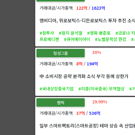
거래대금/시가총액
122억
/
1623억
엔비디아, 위로보틱스·디든로보틱스 투자 추진 소식
#창투사
#정치 윤석열
#영화 봉준호
#코로나 
프로메디젠
#큐어에이아이
#노벨문학상 한강
#
30%
헝셩그룹
거래대금/시가총액
8억
/
194억
中 소비시장 공략 본격화 소식 부각 등에 상한가
#국내상장중국기업
#미중(미국중국) 무역협상
#
29.99%
팸텍
거래대금/시가총액
37억
/
536억
일부 스마트팩토리(스마트공장) 테마 상승 속 산업용