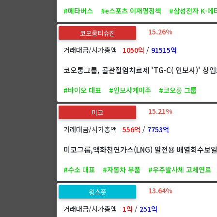
#메타버스
#e스포츠 이재명정책
#삼성전자 K-메
15.26%
코오롱티슈진
거래대금/시가총액
1050억
/
91515억
코오롱그룹, 골관절염치료제 'TG-C( 인보사)' 상
#바이오 대표
#인보사케이주
#코오롱 그룹
15.21%
미코
거래대금/시가총액
556억
/
7753억
미코그룹,액화천연가스(LNG) 발전용 배열회수보일러
#수소 대표
#자동차 부품
#우주발사체 고체연료
13.64%
윙스풋
거래대금/시가총액
1억
/
251억