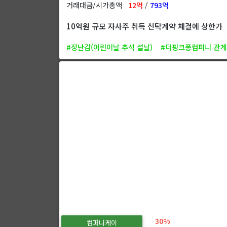
거래대금/시가총액
12억
/
793억
10억원 규모 자사주 취득 신탁계약 체결에 상한가
#장난감(어린이날 추석 설날)
#더핑크퐁컴퍼니 관
30%
컴퍼니케이