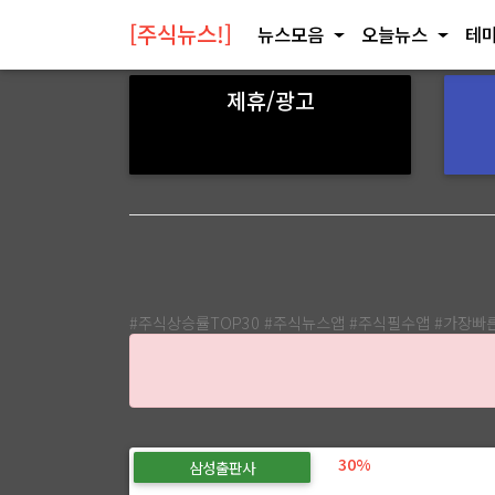
[주식뉴스!]
뉴스모음
오늘뉴스
테마
제휴/광고
#주식상승률TOP30 #주식뉴스앱 #주식필수앱 #가장
30%
삼성출판사