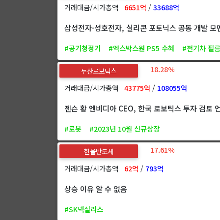
거래대금/시가총액
6651억
/
33688억
삼성전자-성호전자, 실리콘 포토닉스 공동 개발 모
#공기청정기
#엑스박스원 PS5 수혜
#전기차 필름
18.28%
두산로보틱스
거래대금/시가총액
43775억
/
108055억
젠슨 황 엔비디아 CEO, 한국 로보틱스 투자 검토 
#로봇
#2023년 10월 신규상장
17.61%
한울반도체
거래대금/시가총액
62억
/
793억
상승 이유 알 수 없음
#SK넥실리스