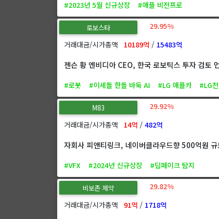
#2023년 5월 신규상장
#애플 비전프로
29.95%
로보스타
거래대금/시가총액
10189억
/
15483억
젠슨 황 엔비디아 CEO, 한국 로보틱스 투자 검토 
#로봇
#이세돌 한돌 바둑 AI
#LG 애플카
#LG
29.92%
M83
거래대금/시가총액
14억
/
482억
자회사 피앤티링크, 네이버클라우드향 500억원 규모
#VFX
#2024년 신규상장
#딥페이크 탐지
29.82%
비보존 제약
거래대금/시가총액
91억
/
1718억