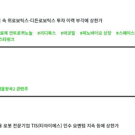
 속 위로보틱스·디든로보틱스 투자 이력 부각에 상한가
치료제 안트로퀴노놀
#리디북스
#마코빌
#피노바이오 상장
#스페이스
스타링크
겨울왕국2 관련주
 로봇 전문기업 TIS(티아이에스) 인수 모멘텀 지속 등에 상한가