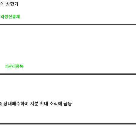
식에 상한가
마약성진통제
딘
#관리종목
속 장내매수하며 지분 확대 소식에 급등