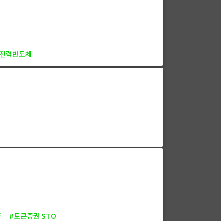
 전력반도체
증
#토큰증권 STO