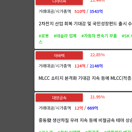
디아이씨
거래대금/시가총액
510억
/
3543억
2차전지 산업 회복 기대감 및 국민성장펀드 출시 수
#로봇
#테슬라 업체
#자동차 변속기 부품
#SK
스
22.85%
아바텍
거래대금/시가총액
124억
/
2146억
MLCC 쇼티지 본격화 기대감 지속 등에 MLCC(적
21.95%
대양금속
거래대금/시가총액
12억
/
669억
중동發 생산차질 우려 지속 등에 비철금속 테마 상승