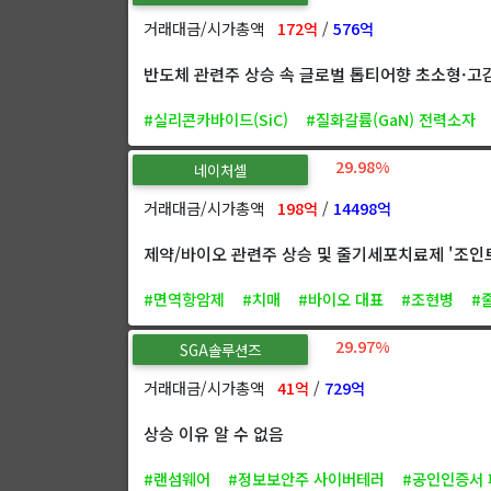
거래대금/시가총액
172억
/
576억
반도체 관련주 상승 속 글로벌 톱티어향 초소형·고
#실리콘카바이드(SiC)
#질화갈륨(GaN) 전력소자
29.98%
네이처셀
거래대금/시가총액
198억
/
14498억
제약/바이오 관련주 상승 및 줄기세포치료제 '조인트
#면역항암제
#치매
#바이오 대표
#조현병
#
29.97%
SGA솔루션즈
거래대금/시가총액
41억
/
729억
상승 이유 알 수 없음
#랜섬웨어
#정보보안주 사이버테러
#공인인증서 