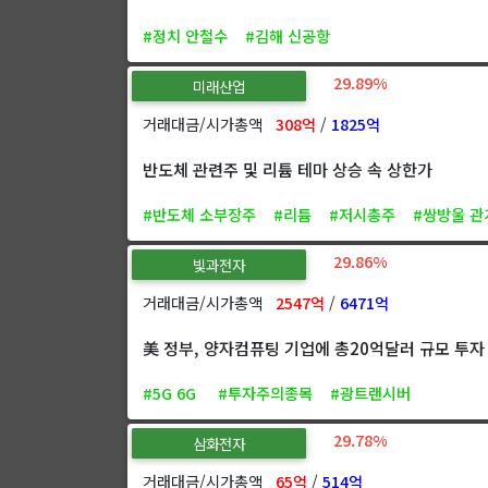
#정치 안철수
#김해 신공항
29.89%
미래산업
거래대금/시가총액
308억
/
1825억
반도체 관련주 및 리튬 테마 상승 속 상한가
#반도체 소부장주
#리튬
#저시총주
#쌍방울 관
29.86%
빛과전자
거래대금/시가총액
2547억
/
6471억
美 정부, 양자컴퓨팅 기업에 총20억달러 규모 투자
#5G 6G
#투자주의종목
#광트랜시버
29.78%
삼화전자
거래대금/시가총액
65억
/
514억