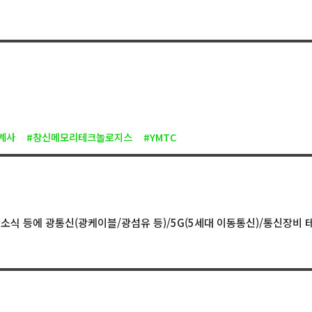
계사
#창신메모리테크놀로지스
#YMTC
 소식 등에 광통신(광케이블/광섬유 등)/5G(5세대 이동통신)/통신장비 