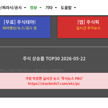
/찌라시/공시
정보
기타
도움말
[무료] 주식테마!
[앱] 주식픽
테마랭킹/뉴스/공시 등
실시간 주식뉴스
주식 상승률 TOP30 2026-05-22
빠른뉴스 #실시간주식뉴스 #주식은뉴스가전부다
가장 막강한 실시간 뉴스 '주식뉴스 PRO'
https://stockinfo7.com/etc/pc