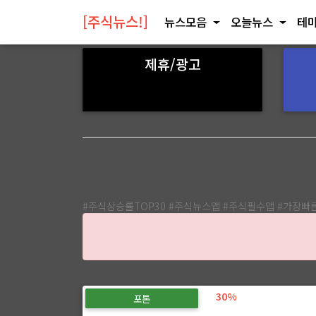
[주식뉴스!]
뉴스모음
오늘뉴스
테마
제휴/광고
#주식상승률TOP30 #주식뉴스앱 #주식필수앱 #가장
30%
포톤