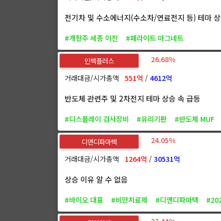
전기차 및 수소에너지(수소차/연료전지 등) 테마 상
#개헌주 세종 이전
#페라이트 마그네트
26.68%
인텍플러스
거래대금/시가총액
551억
/
4612억
반도체 관련주 및 2차전지 테마 상승 속 급등
#디스플레이 검사장비
#유리기판
#반도체 MUF
24.05%
디앤디파마텍
거래대금/시가총액
1264억
/
30531억
상승 이유 알 수 없음
#바이오 대표
#비만치료제
#디앤디파마텍
#20
23.44%