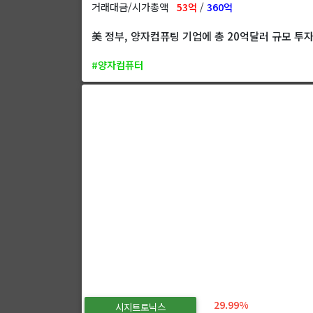
거래대금/시가총액
53억
/
360억
美 정부, 양자컴퓨팅 기업에 총 20억달러 규모 투
#양자컴퓨터
29.99%
시지트로닉스