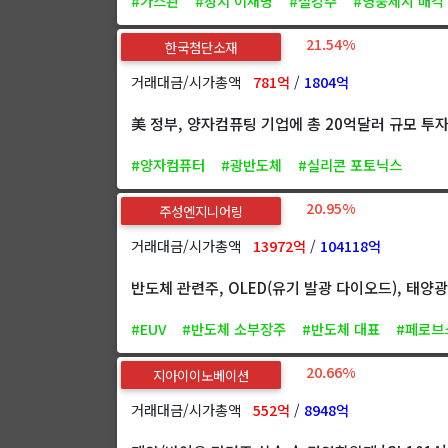
#가스관
#정치 이재명
#철강주
#영풍제지 매각
21.54%
한국첨단소재
거래대금/시가총액
781억
/
1804억
美 정부, 양자컴퓨팅 기업에 총 20억달러 규모 투
#양자컴퓨터
#광반도체
#실리콘 포토닉스
20.95%
주성엔지니어링
거래대금/시가총액
13972억
/
104118억
반도체 관련주, OLED(유기 발광 다이오드), 태양
#EUV
#반도체 소부장주
#반도체 대표
#페로브
20.66%
지아이이노베이션
거래대금/시가총액
552억
/
8948억