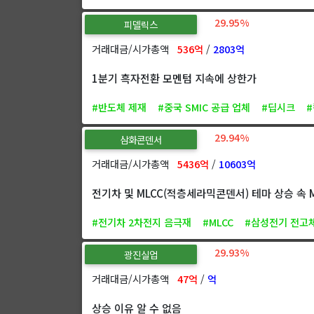
29.95%
피델릭스
거래대금/시가총액
536억
/
2803억
1분기 흑자전환 모멘텀 지속에 상한가
#반도체 제재
#중국 SMIC 공급 업체
#딥시크
29.94%
삼화콘덴서
거래대금/시가총액
5436억
/
10603억
전기차 및 MLCC(적층세라믹콘덴서) 테마 상승 속 
#전기차 2차전지 음극재
#MLCC
#삼성전기 전고
29.93%
광진실업
거래대금/시가총액
47억
/
억
상승 이유 알 수 없음