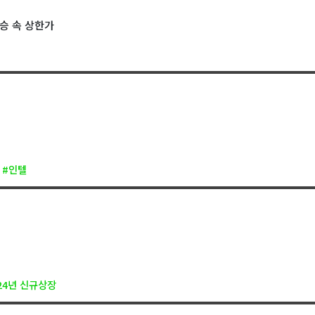
승 속 상한가
#인텔
24년 신규상장