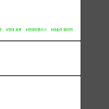
주
#현대 로봇
#현대트랜시스
#테슬라 옵티머