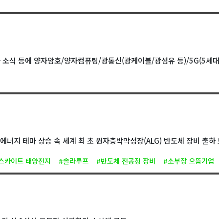
자 소식 등에 양자암호/양자컴퓨팅/광통신(광케이블/광섬유 등)/5G(5세대
광에너지 테마 상승 속 세계 최 초 원자층박막성장(ALG) 반도체 장비 출하
스카이트 태양전지
#솔라루프
#반도체 전공정 장비
#소부장 으뜸기업