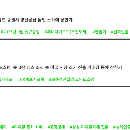
감도 광센서 양산공급 돌입 소식에 상한가
#2023년 8월 신규상장
#제너다이오드(초전도체)
#변압기
#산화갈륨
스템' 美 3상 패스 소식 속 미국 시장 조기 진출 기대감 등에 상한가
줄기세포
#NK세포치료제
#퇴행성관절염 조인트스템
폐지
#디지털 통화 화폐
#공정경제
#삼성 디지털화폐 진출
#생체인