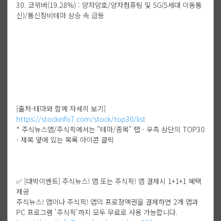
30. 코위버(19.28%) : 양자암호/양자컴퓨팅 및 5G(5세대 이동통
신)/통신장비테마 상승 속 급등
[출처-테마와 함께 자세히 보기]
https://stockinfo7.com/stock/top30/list
* 주식뉴스앱/주식픽에서는 "테마/종목" 탭 - 우측 상단의 TOP30
- 제목 옆에 있는 목록 아이콘 클릭
✅ [대박이벤트] 주식뉴스! 앱 또는 주식픽! 앱 결제시 1+1+1 혜택
제공
주식뉴스! 앱이나 주식픽! 앱의 프로정액권을 결제하면 2개 앱과
PC 프로그램 '주식픽'까지 모두 무료로 사용 가능합니다.