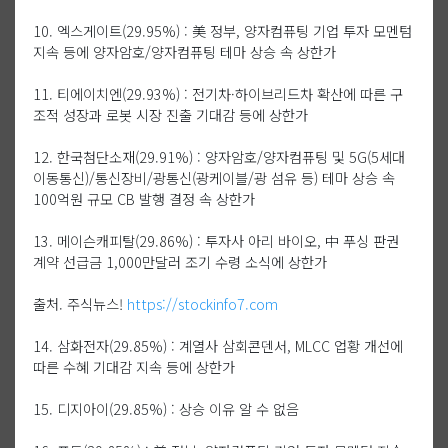
10. 엑스게이트(29.95%) : 美 정부, 양자컴퓨팅 기업 투자 모멘텀
지속 등에 양자암호/양자컴퓨팅 테마 상승 속 상한가
11. 티에이치엔(29.93%) : 전기차·하이브리드차 확산에 따른 구
조적 성장과 로봇 시장 진출 기대감 등에 상한가
12. 한국첨단소재(29.91%) : 양자암호/양자컴퓨팅 및 5G(5세대
이동통신)/통신장비/광통신(광케이블/광 섬유 등) 테마 상승 속
100억원 규모 CB 발행 결정 속 상한가
13. 메이슨캐피탈(29.86%) : 투자사 아리 바이오, 中 푸싱 판권
계약 선급금 1,000만달러 조기 수령 소식에 상한가
출처. 주식뉴스!
https://stockinfo7.com
14. 삼화전자(29.85%) : 계열사 삼회콘덴서, MLCC 업황 개선에
따른 수혜 기대감 지속 등에 상한가
15. 디지아이(29.85%) : 상승 이유 알 수 없음