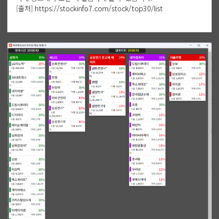
[출처]
https://stockinfo7.com/stock/top30/list