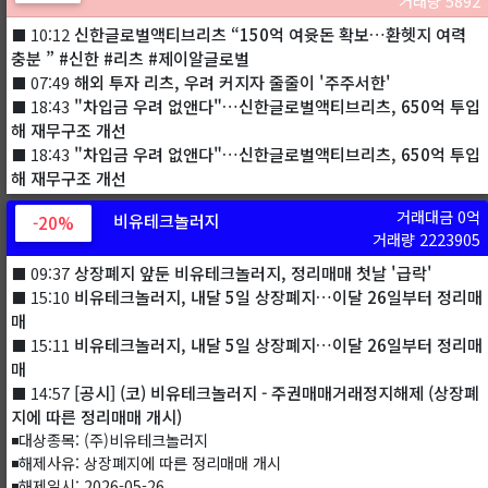
거래량 5892
신한글로벌액티브리츠 “150억 여윳돈 확보…환헷지 여력
⬛ 10:12
충분 ” #신한 #리츠 #제이알글로벌
해외 투자 리츠, 우려 커지자 줄줄이 '주주서한'
⬛ 07:49
"차입금 우려 없앤다"…신한글로벌액티브리츠, 650억 투입
⬛ 18:43
해 재무구조 개선
"차입금 우려 없앤다"…신한글로벌액티브리츠, 650억 투입
⬛ 18:43
해 재무구조 개선
거래대금 0억
비유테크놀러지
-20%
거래량 2223905
상장폐지 앞둔 비유테크놀러지, 정리매매 첫날 '급락'
⬛ 09:37
비유테크놀러지, 내달 5일 상장폐지…이달 26일부터 정리매
⬛ 15:10
매
비유테크놀러지, 내달 5일 상장폐지…이달 26일부터 정리매
⬛ 15:11
매
[공시] (코) 비유테크놀러지 - 주권매매거래정지해제 (상장폐
⬛ 14:57
지에 따른 정리매매 개시)
◾대상종목: (주)비유테크놀러지
◾해제사유: 상장폐지에 따른 정리매매 개시
◾해제일시: 2026-05-26