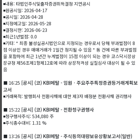
◾내용: 타법인주식및출자증권취득결정 지연공시
◾원공시일: 2026-04-17
◾공시일: 2026-04-28
◾지정예고일: 2026-05-28
◾결정시한: 2026-06-23
◾최근1년벌점: 0.0
◾기타: * 최종 불성실공시법인으로 지정되는 경우로서 당해 부과벌점이 8
점 이상인 경우 매매거래가 1일간 정지될 수 있음 * 동 건에 따른 부과벌점
을 포함하여 최근 1년간 누계벌점이 15점 이상이 되는 경우 코스닥시장상
장규정 제56조제1항제12호에 따라 상장적격성 실질심사 대상이 될 수 있
음
[공시] (코) KBI메탈 - 임원ㆍ주요주주특정증권등거래계획보
⬛ 16:25
고서
◾거래목적: 발행회사 전환사채에 대한 제3자 배정분 전환사채 권리행사
[공시] (코) KBI메탈 - 전환청구권행사
⬛ 15:22
◾청구행사주식: 534,080 주
◾주식총수대비: 1.31 %
[공시] (코) KBI메탈 - 주식등의대량보유상황보고서(일반)
⬛ 13:26