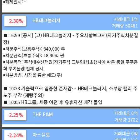
◾해제일시: -
거래대금 1억
HB테크놀러지
-2.38%
거래량 50481
[공시] (코) HB테크놀러지 - 주요사항보고서(자기주식처분결
⬛ 16:59
정)
◾처분주식(보통주식): 840,000 주
◾처분금액(보통주식): 18.40억 원
◾처분목적: 주식매수선택권(자기주식 교부형)최초행사에 따른 동일 주주총
회 부여물량 전체 공시
◾처분방법: 시장을 통한 매도(주)
기술력으로 입증한 존재감… HB테크놀러지, 소부장 랠리 주
⬛ 10:33
도주 부각 (재탕주의)
HB그룹, 세종 이전 후 유휴자산 매각 돌입
⬛ 10:05
거래대금 0억
THE E&M
-2.25%
거래량 2702
거래대금 0억
아스플로
-2.24%
거래량 1116