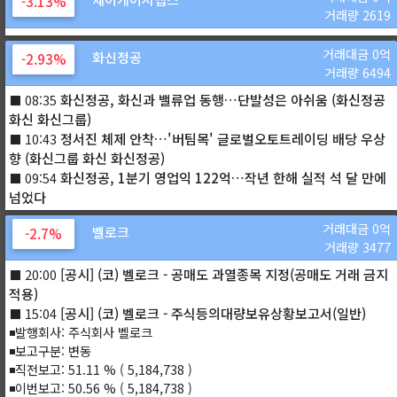
-3.13%
거래량 2619
거래대금 0억
화신정공
-2.93%
거래량 6494
화신정공, 화신과 밸류업 동행…단발성은 아쉬움 (화신정공
⬛ 08:35
화신 화신그룹)
정서진 체제 안착…'버팀목' 글로벌오토트레이딩 배당 우상
⬛ 10:43
향 (화신그룹 화신 화신정공)
화신정공, 1분기 영업익 122억…작년 한해 실적 석 달 만에
⬛ 09:54
넘었다
거래대금 0억
벨로크
-2.7%
거래량 3477
[공시] (코) 벨로크 - 공매도 과열종목 지정(공매도 거래 금지
⬛ 20:00
적용)
[공시] (코) 벨로크 - 주식등의대량보유상황보고서(일반)
⬛ 15:04
◾발행회사: 주식회사 벨로크
◾보고구분: 변동
◾직전보고: 51.11 % ( 5,184,738 )
◾이번보고: 50.56 % ( 5,184,738 )