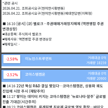
*관련 공시
2026.04.21. 조회공시요구(현저한시황변동)
2026.04.22. 조회공시요구(현저한시황변동)에대한답변(미확정)
[공시] (코) 벨로크 - 주권매매거래정지해제 (액면병합 주권
⬛ 16:10
변경상장)
◾대상종목: 주식회사 벨로크
◾해제사유: 액면병합 주권 변경상장
◾해제일시: -
거래대금 0억
이노인스트루먼트
-2.58%
거래량 18159
거래대금 0억
코아스템켐온
-2.52%
거래량 20900
22년 뚝심 R&D 결실 맺었다…코아스템켐온, 상용화 궤도
⬛ 14:16
진입에 시장 주시 (재탕주의)
쌓이는 데이터 커지는 코아스템켐온 ‘뉴로나타-알주’ 글로벌
⬛ 11:27
진출 기대감(시간주의)
코아스템켐온, 루게릭병 치료제 글로벌 영토 확장…바이오
⬛ 09:23