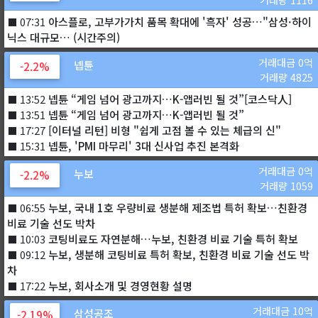
아스플로, 고부가가치 품목 확대에 '흑자' 성공…"삼성·하이
⬛ 07:31
닉스 대규모… (시간주의)
거래대금 0억
넵튠
-2.2%
거래량 4825
넵튠 “게임 넘어 광고까지…K-앱러빈 될 것”[코스닥人]
⬛ 13:52
넵튠 “게임 넘어 광고까지…K-앱러빈 될 것”
⬛ 13:51
[이터널 리턴] 비형 "쉽게 고점 볼 수 있는 체급의 신"
⬛ 17:27
넵튠, 'PMI 마무리' 3대 신사업 추진 본격화
⬛ 15:31
거래대금 0억
누보
-2.2%
거래량 1059
누보, 국내 1호 우량비료 생분해 제조법 특허 확보…친환경
⬛ 06:55
비료 기술 선도 박차
코팅비료도 자연분해…누보, 친환경 비료 기술 특허 확보
⬛ 10:03
누보, 생분해 코팅비료 특허 확보, 친환경 비료 기술 선도 박
⬛ 09:12
차
누보, 회사소개 및 경영현황 설명
⬛ 17:22
거래대금 10억
삼성공조
-2.19%