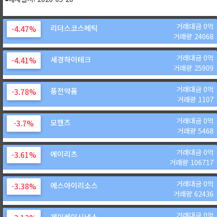
거래대금 0억
리더스코스메틱
-4.47%
거래량 24068
거래대금 0억
세경하이테크
-4.41%
거래량 25909
거래대금 0억
풍전약품
-3.78%
거래량 1107
거래대금 0억
모헨즈
-3.7%
거래량 5468
거래대금 0억
에이리츠
-3.61%
거래량 106717
거래대금 0억
에스아이리소스
-3.38%
거래량 62436
거래대금 0억
제이케이시냅스