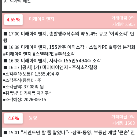
Ⅹ. 회사의 해산
거래대금 0억
미래아이앤지
4.65%
거래량 2505
미래아이앤지, 총발행주식수의 약 5.4% 규모 '이익소각' 단
⬛ 17:00
행
미래아이앤지, 155만주 이익소각…스텔라PE 밸류업 본격화
⬛ 16:38
#미래아이앤지 #스텔라PE #주식소각
미래아이앤지, 자사주 155만5494주 소각
⬛ 16:38
[공시] (거) 미래아이앤지 - 주식소각결정
⬛ 16:17
◾소각주식(보통): 1,555,494 주
◾소각주식(종류): - 주
◾소각금액: 37.08억 원
◾취득방법: 기취득 자기주식
◾소각예정: 2026-06-15
거래대금 0억
동양
4.6%
거래량 1603
“시멘트만 팔 줄 알았나”…삼표·동양, 부동산 개발 '큰손' 진
⬛ 15:01