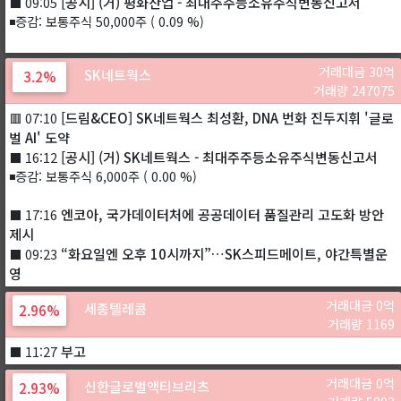
[공시] (거) 평화산업 - 최대주주등소유주식변동신고서
⬛ 09:05
◾증감: 보통주식 50,000주 ( 0.09 %)
거래대금 30억
SK네트웍스
3.2%
거래량 247075
[드림&CEO] SK네트웍스 최성환, DNA 번화 진두지휘 '글로
🟥 07:10
벌 AI' 도약
[공시] (거) SK네트웍스 - 최대주주등소유주식변동신고서
⬛ 16:12
◾증감: 보통주식 6,000주 ( 0.00 %)
엔코아, 국가데이터처에 공공데이터 품질관리 고도화 방안
⬛ 17:16
제시
“화요일엔 오후 10시까지”…SK스피드메이트, 야간특별운
⬛ 09:23
영
거래대금 0억
세종텔레콤
2.96%
거래량 1169
부고
⬛ 11:27
거래대금 0억
신한글로벌액티브리츠
2.93%