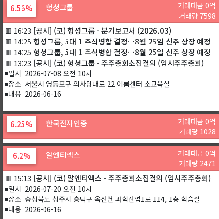
거래대금 0억
헝셩그룹
6.56%
거래량 7598
[공시] (코) 헝셩그룹 - 분기보고서 (2026.03)
🟥 16:23
헝셩그룹, 5대 1 주식병합 결정…8월 25일 신주 상장 예정
🟥 14:25
헝셩그룹, 5대 1 주식병합 결정…8월 25일 신주 상장 예정
🟥 14:25
[공시] (코) 헝셩그룹 - 주주총회소집결의 (임시주주총회)
🟥 13:23
◾일시: 2026-07-08 오전 10시
◾장소: 서울시 영등포구 의사당대로 22 이룸센터 소교육실
◾내용: 2026-06-16
거래대금 0억
한국전자인증
6.25%
거래량 1028
거래대금 0억
알엔티엑스
6.2%
거래량 2471
[공시] (코) 알엔티엑스 - 주주총회소집결의 (임시주주총회)
🟥 15:13
◾일시: 2026-07-20 오전 10시
◾장소: 충청북도 청주시 흥덕구 옥산면 과학산업1로 114, 1층 학습실
◾내용: 2026-06-16