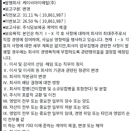
◾발행회사: 케이비아이메탈(주)
◾보고구분: 변경
◾직전보고: 31.11 % ( 10,861,987 )
◾이번보고: 26.50 % ( 10,861,987 )
◾보고사유: 주식담보제공 계약의 체결
◾보유목적: 본인은 하기 Ⅰ~Ⅹ 각 호 사항에 대하여 회사의 최대주주로서
직접 경영에 참여하며, 사실상 영향력을 행사하고 있습니다. 현재 Ⅰ~Ⅹ 각
호의 사항에 대한 세부 계획은 없지만,회사의 업무집행과 관련한 사항이 발
생할 경우에는 회사의 경영목적에 부합하도록 관련행위들을 결정할 예정입
니다.
Ⅰ. 이사 및 감사의 선임 ·해임 또는 직무의 정지
Ⅱ. 이사 및 이사회 등 회사의 기관과 관련된 정관의 변경
Ⅲ. 회사의 자본금의 변경
Ⅳ. 회사의 배당 결정에 대한 영향
Ⅴ. 회사의 합병(간이합병 및 소규모합병을 포함한다) 및 분할
Ⅵ. 주식의 포괄적 교환 및 이전
Ⅶ. 영업의 전부 또는 중요한 일부의 양수 또는 양도
Ⅷ. 자산의 전부 또는 중요한 일부의 처분 또는 양도
Ⅸ. 영업의 전부 또는 중요한 일부의 임대, 경영 위임 또는 타인과 영업의 손
익 전부를 같
이 하는 계약 기타 이에 준하는 계약의 체결, 변경 또는 해약