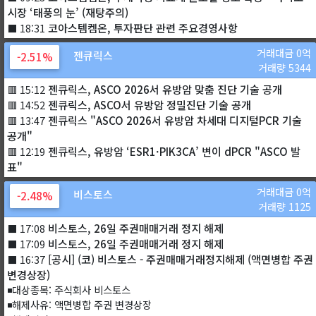
시장 ‘태풍의 눈’ (재탕주의)
코아스템켐온, 투자판단 관련 주요경영사항
⬛ 18:31
거래대금 0억
젠큐릭스
-2.51%
거래량 5344
젠큐릭스, ASCO 2026서 유방암 맞춤 진단 기술 공개
🟥 15:12
젠큐릭스, ASCO서 유방암 정밀진단 기술 공개
🟥 14:52
젠큐릭스 "ASCO 2026서 유방암 차세대 디지털PCR 기술
🟥 13:47
공개"
젠큐릭스, 유방암 ‘ESR1·PIK3CA’ 변이 dPCR "ASCO 발
🟥 12:19
표"
거래대금 0억
비스토스
-2.48%
거래량 1125
비스토스, 26일 주권매매거래 정지 해제
⬛ 17:08
비스토스, 26일 주권매매거래 정지 해제
⬛ 17:09
[공시] (코) 비스토스 - 주권매매거래정지해제 (액면병합 주권
⬛ 16:37
변경상장)
◾대상종목: 주식회사 비스토스
◾해제사유: 액면병합 주권 변경상장