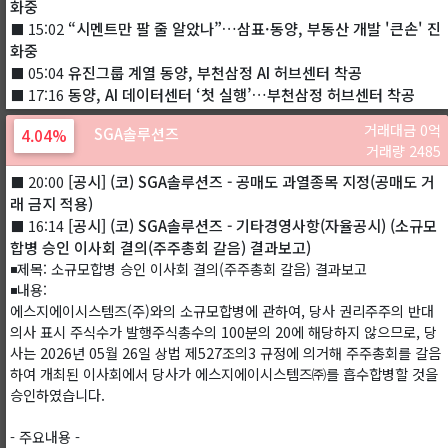
화중
“시멘트만 팔 줄 알았나”…삼표·동양, 부동산 개발 '큰손' 진
⬛ 15:02
화중
유진그룹 계열 동양, 부천삼정 AI 허브센터 착공
⬛ 05:04
동양, AI 데이터센터 ‘첫 실행’…부천삼정 허브센터 착공
⬛ 17:16
거래대금 0억
SGA솔루션즈
4.04%
거래량 2485
[공시] (코) SGA솔루션즈 - 공매도 과열종목 지정(공매도 거
⬛ 20:00
래 금지 적용)
[공시] (코) SGA솔루션즈 - 기타경영사항(자율공시) (소규모
⬛ 16:14
합병 승인 이사회 결의(주주총회 갈음) 결과보고)
◾제목: 소규모합병 승인 이사회 결의(주주총회 갈음) 결과보고
◾내용:
에스지에이시스템즈(주)와의 소규모합병에 관하여, 당사 권리주주의 반대
의사 표시 주식수가 발행주식총수의 100분의 20에 해당하지 않으므로, 당
사는 2026년 05월 26일 상법 제527조의3 규정에 의거해 주주총회를 갈음
하여 개최된 이사회에서 당사가 에스지에이시스템즈㈜를 흡수합병할 것을
승인하였습니다.
- 주요내용 -