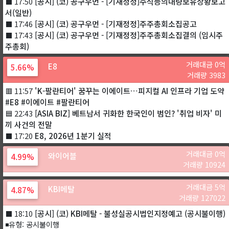
[공시] (코) 공구우먼 - [기재정정]주식등의대량보유상황보고
⬛ 17:50
서(일반)
[공시] (코) 공구우먼 - [기재정정]주주총회소집공고
⬛ 17:46
[공시] (코) 공구우먼 - [기재정정]주주총회소집결의 (임시주
⬛ 17:43
주총회)
거래대금 0억
E8
5.66%
거래량 3983
'K-팔란티어' 꿈꾸는 이에이트…피지컬 AI 인프라 기업 도약
🟥 11:57
#E8 #이에이트 #팔란티어
[ASIA BIZ] 베트남서 귀화한 한국인이 범인? '취업 비자' 미
🟦 22:43
끼 사건의 전말
E8, 2026년 1분기 실적
⬛ 17:20
거래대금 0억
와이어블
4.99%
거래량 10924
거래대금 5억
KBI메탈
4.87%
거래량 127022
[공시] (코) KBI메탈 - 불성실공시법인지정예고 (공시불이행)
⬛ 18:10
◾유형: 공시불이행