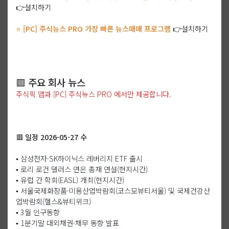
👉설치하기
⭐ [PC] 주식뉴스 PRO 가장 빠른 뉴스매매 프로그램
👉설치하기
🟥 주요 회사 뉴스
주식픽 앱과 [PC] 주식뉴스 PRO 에서만 제공합니다.
🟥 일정 2026-05-27 수
▪️ 삼성전자·SK하이닉스 레버리지 ETF 출시
▪️ 로리 로건 댈러스 연은 총재 연설(현지시간)
▪️ 유럽 간 학회(EASL) 개최(현지시간)
▪️ 서울국제화장품·미용산업박람회(코스모뷰티서울) 및 국제건강산
업박람회(헬스&뷰티위크)
▪️ 3월 인구동향
▪️ 1분기말 대외채권·채무 동향 발표