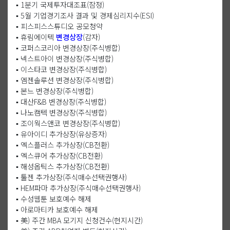
▪️ 1분기 국제투자대조표(잠정)
▪️ 5월 기업경기조사 결과 및 경제심리지수(ESI)
▪️ 피스피스스튜디오 공모청약
▪️ 휴림에이텍
변경상장
(감자)
▪️ 코퍼스코리아 변경상장(주식병합)
▪️ 넥스트아이 변경상장(주식병합)
▪️ 이스타코 변경상장(주식병합)
▪️ 엠젠솔루션 변경상장(주식병합)
▪️ 본느 변경상장(주식병합)
▪️ 대산F&B 변경상장(주식병합)
▪️ 나노캠텍 변경상장(주식병합)
▪️ 조이웍스앤코 변경상장(주식병합)
▪️ 유아이디 추가상장(유상증자)
▪️ 엑스플러스 추가상장(CB전환)
▪️ 엑스큐어 추가상장(CB전환)
▪️ 해성옵틱스 추가상장(CB전환)
▪️ 툴젠 추가상장(주식매수선택권행사)
▪️ HEM파마 추가상장(주식매수선택권행사)
▪️ 수성웹툰 보호예수 해제
▪️ 아로마티카 보호예수 해제
▪️ 美) 주간 MBA 모기지 신청건수(현지시간)