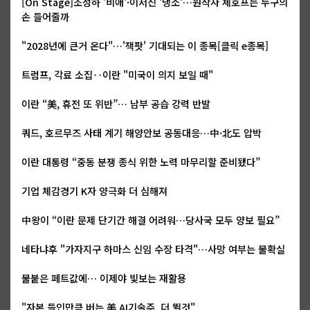
[On Stage]조성하 '비애'·이서진 '냉소'…원작자 체호프는 누구의
손 들어줄까
"2028년에 큰거 온다"…'잭팟' 기대되는 이 종목[클릭 e종목]
트럼프, 각료 소집‥이란 "미국이 의지 보일 때"
이란 “美, 휴전 또 위반”… 남부 공습 강력 반발
쿼드, 호르무즈 사태 계기 해양안보 공동대응…中·北도 압박
이란 대통령 “중동 분쟁 종식 위한 노력 마무리할 준비됐다”
기업 체감경기 K자 양극화 더 심해져
中왕이 “이란 문제 단기간 해결 어려워…당사국 모두 양보 필요”
네타냐후 "가자지구 하마스 신임 수장 타격"…사망 여부는 불확실
불붙은 페트값에… 이제야 빛보는 재활용
"자본 들인만큼 버는 美 AI기술주, 더 뛸것"