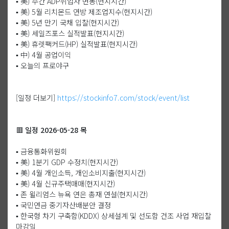
▪️ 美) 주간 ADP취업자 변동(현지시간)
▪️ 美) 5월 리치몬드 연방 제조업지수(현지시간)
▪️ 美) 5년 만기 국채 입찰(현지시간)
▪️ 美) 세일즈포스 실적발표(현지시간)
▪️ 美) 휴렛팩커드(HP) 실적발표(현지시간)
▪️ 中) 4월 공업이익
▪️ 오늘의 프로야구
[일정 더보기]
https://stockinfo7.com/stock/event/list
🟥 일정 2026-05-28 목
▪️ 금융통화위원회
▪️ 美) 1분기 GDP 수정치(현지시간)
▪️ 美) 4월 개인소득, 개인소비지출(현지시간)
▪️ 美) 4월 신규주택매매(현지시간)
▪️ 존 윌리엄스 뉴욕 연은 총재 연설(현지시간)
▪️ 국민연금 중기자산배분안 결정
▪️ 한국형 차기 구축함(KDDX) 상세설계 및 선도함 건조 사업 재입찰
마감일