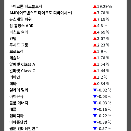
마이크론 테크놀로지
▲
19.29
%
AMD(어드밴스드 마이크로 디바이시스)
▲
7.78
%
뉴스케일 파워
▲
7.19
%
암 홀딩스 ADR
▲
4.8
%
퍼스트 솔라
▲
4.69
%
인텔
▲
3.07
%
루시드 그룹
▲
2.23
%
브로드컴
▲
1.9
%
테슬라
▲
1.78
%
알파벳 Class A
▲
1.54
%
알파벳 Class C
▲
1.44
%
리비안
▲
1.2
%
메타
▲
0.34
%
일라이 릴리
▼
-0.02
%
아이온큐
▼
-0.03
%
블룸 에너지
▼
-0.03
%
애플
▼
-0.16
%
엔비디아
▼
-0.22
%
아마존닷컴
▼
-0.39
%
웹툰 엔터테인먼트
▼
-0.57
%