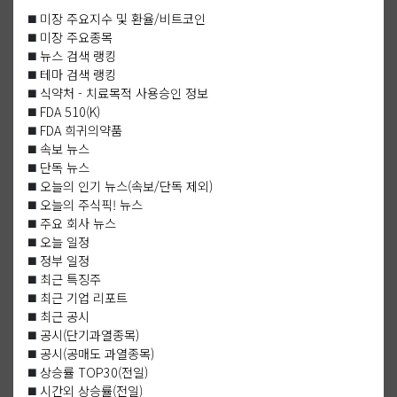
◼️
미장 주요지수 및 환율/비트코인
◼️
미장 주요종목
◼️
뉴스 검색 랭킹
◼️
테마 검색 랭킹
◼️
식약처 - 치료목적 사용승인 정보
◼️
FDA 510(K)
◼️
FDA 희귀의약품
◼️
속보 뉴스
◼️
단독 뉴스
◼️
오늘의 인기 뉴스(속보/단독 제외)
◼️
오늘의 주식픽! 뉴스
◼️
주요 회사 뉴스
◼️
오늘 일정
◼️
정부 일정
◼️
최근 특징주
◼️
최근 기업 리포트
◼️
최근 공시
◼️
공시(단기과열종목)
◼️
공시(공매도 과열종목)
◼️
상승률 TOP30(전일)
◼️
시간외 상승률(전일)