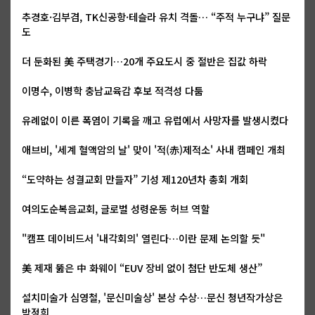
추경호·김부겸, TK신공항·테슬라 유치 격돌… “주적 누구냐” 질문
도
더 둔화된 美 주택경기…20개 주요도시 중 절반은 집값 하락
이명수, 이병학 충남교육감 후보 적격성 다툼
유례없이 이른 폭염이 기록을 깨고 유럽에서 사망자를 발생시켰다
애브비, '세계 혈액암의 날' 맞이 '적(赤)제적소' 사내 캠페인 개최
“도약하는 성결교회 만들자” 기성 제120년차 총회 개회
여의도순복음교회, 글로벌 성령운동 허브 역할
"캠프 데이비드서 '내각회의' 열린다…이란 문제 논의할 듯"
美 제재 뚫은 中 화웨이 “EUV 장비 없이 첨단 반도체 생산”
설치미술가 심영철, '문신미술상' 본상 수상…문신 청년작가상은
박정희