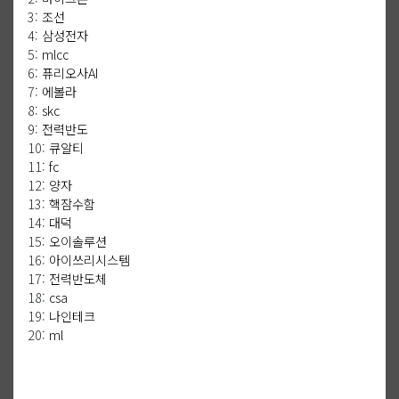
3:
조선
4:
삼성전자
5:
mlcc
6:
퓨리오사AI
7:
에볼라
8:
skc
9:
전력반도
10:
큐알티
11:
fc
12:
양자
13:
핵잠수함
14:
대덕
15:
오이솔루션
16:
아이쓰리시스템
17:
전력반도체
18:
csa
19:
나인테크
20:
ml