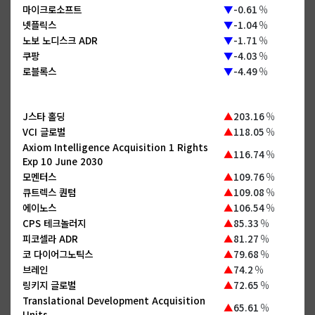
마이크로소프트
▼
-0.61
%
넷플릭스
▼
-1.04
%
노보 노디스크 ADR
▼
-1.71
%
쿠팡
▼
-4.03
%
로블록스
▼
-4.49
%
J스타 홀딩
▲
203.16
%
VCI 글로벌
▲
118.05
%
Axiom Intelligence Acquisition 1 Rights
▲
116.74
%
Exp 10 June 2030
모멘터스
▲
109.76
%
큐트렉스 퀀텀
▲
109.08
%
에이노스
▲
106.54
%
CPS 테크놀러지
▲
85.33
%
피코셀라 ADR
▲
81.27
%
코 다이어그노틱스
▲
79.68
%
브레인
▲
74.2
%
링키지 글로벌
▲
72.65
%
Translational Development Acquisition
▲
65.61
%
Units