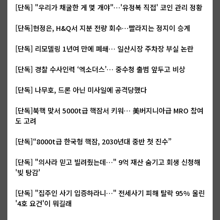
[단독] "우리가 채굴한 게 몇 개야"…'유정복 직접' 코인 관리 정황
[단독]현정은, H&Q서 지분 전량 회수…빨라지는 정지이 승계
[단독] 리모델링 1년여 만에 폐쇄… 일산시장 주차장 부실 논란
[단독] 경찰 수사인력 ‘엑소더스’… 중수청 출범 앞두고 비상
[단독] 나무호, 드론 아닌 미사일에 공격당했다
[단독]북핵 맞서 5000t급 핵잠서 키워… 美버지니아급 MRO 참여
도 고려
[단독]“8000t급 한국형 핵잠, 2030년대 중반 첫 진수”
[단독] "의사라 믿고 빌려줬는데…" 9억 재산 숨기고 회생 신청해
'빚 탕감'
[단독] "집주인 사기 입증하라니…" 전세사기 피해 탈락 95% 울린
'4호 요건'이 뭐길래