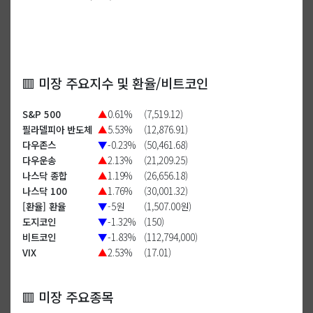
🟥 미장 주요지수 및 환율/비트코인
S&P 500
▲
0.61%
(7,519.12)
필라델피아 반도체
▲
5.53%
(12,876.91)
다우존스
▼
-0.23%
(50,461.68)
다우운송
▲
2.13%
(21,209.25)
나스닥 종합
▲
1.19%
(26,656.18)
나스닥 100
▲
1.76%
(30,001.32)
[환율] 환율
▼
-5원
(1,507.00원)
도지코인
▼
-1.32%
(150)
비트코인
▼
-1.83%
(112,794,000)
VIX
▲
2.53%
(17.01)
🟥 미장 주요종목