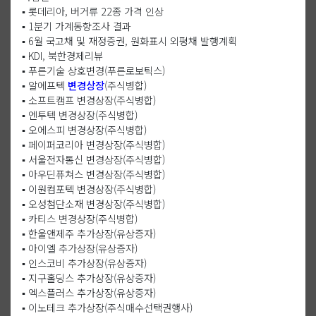
▪️ 롯데리아, 버거류 22종 가격 인상
▪️ 1분기 가계동향조사 결과
▪️ 6월 국고채 및 재정증권, 원화표시 외평채 발행계획
▪️ KDI, 북한경제리뷰
▪️ 푸른기술 상호변경(푸른로보틱스)
▪️ 알에프텍
변경상장
(주식병합)
▪️ 소프트캠프 변경상장(주식병합)
▪️ 엔투텍 변경상장(주식병합)
▪️ 오에스피 변경상장(주식병합)
▪️ 페이퍼코리아 변경상장(주식병합)
▪️ 서울전자통신 변경상장(주식병합)
▪️ 아우딘퓨쳐스 변경상장(주식병합)
▪️ 이원컴포텍 변경상장(주식병합)
▪️ 오성첨단소재 변경상장(주식병합)
▪️ 카티스 변경상장(주식병합)
▪️ 한울앤제주 추가상장(유상증자)
▪️ 아이엘 추가상장(유상증자)
▪️ 인스코비 추가상장(유상증자)
▪️ 지구홀딩스 추가상장(유상증자)
▪️ 엑스플러스 추가상장(유상증자)
▪️ 이노테크 추가상장(주식매수선택권행사)