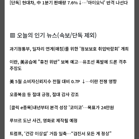
[단독] 현대차, 中 1분기 판매량 7.6%↓…'아이오닉' 반격 나선다
🟥 오늘의 인기 뉴스(속보/단독 제외)
과기정통부, 일자리 연계(매칭)를 위한 '정보보호 취업박람회' 개최
이란, 美공습에 "휴전 위반" 보복 예고…유조선 폭발에 드론 격추
주장도
美 5월 소비자신뢰지수 전월 대비 0.7P ↓…이란 전쟁 영향
오중복음 등 절대 긍정, 절대 감사 강조
[클릭 e종목]내년부터 본격 성장 '코미코'…목표가 24만원
루브르 도난 사건, 영화로 제작될 예정
트럼프, ‘건강 이상설’ 거듭 일축…“검진서 모든 게 정상”