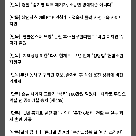
[단독] 경찰 “송치영 의혹 제기자, 소공연 명예훼손 아니다”
[단독] 삼전닉스 2배 ETF 관심↑…접속자 몰려 사전교육 사이트
지연
[단독] ‘젠틀몬스터 모방’ 논란 후…블루엘리펀트 ‘비밀 디자인’ 무
더기 출원
[단독] '지역정당 제한' 다시 헌재로…3년 만에 '정당법' 헌법소원
재청구
[단독]부산 동래구 구의원 후보, 술자리 후 직접 운전 정황에 비판
거세져
[단독] 손님 나가자 교환기 ‘싹둑’ 180만원 털었다…대학로 무인오
락실 턴 중3 검찰 송치 [세상&]
[단독] “1년 통째로 날릴 판”…의대 '통합 6년제' 전환 속 일부 학
사 혼란 가중
[단독]알바 갔더니 "돈다발 옮겨라" 수상...잠복 끝 '피싱 조직원'