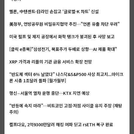
멜론, 中텐센트·日라인 손잡고 ‘글로벌-K 차트’ 신설
美정부, 연방공무원 비밀유지협약 추진…"언론 유출 차단 우려"
미국 펄프 및 제지 공장에서 화학 탱크가 붕괴된 후 사망 보고
[클릭 e종목]"삼성전기, 목표주가 두배로 상향…AI 제품 확대"
XRP 가격과 리플의 기관 금융 서비스 확장 전망
“반도체 섹터 6% 날았다” 나스닥&S&P500 사상 최고치...마이크
론 시총 1조달러 돌파 [월가월부]
행신∼서울역 열차 운행 중단…KTX 지연 예상
“반등에 속지 마라”…비트코인 고점·저점 사이클 유지 주장 (재탕
주의)
켈프다오, 2억9300만달러 해킹 여파 딛고 rsETH 복구 완료