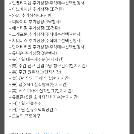
▪️ 인벤티지랩 추가상장(주식매수선택권행사)
▪️ 이노베이션 추가상장(CB전환)
▪️ SKAI 추가상장(CB전환)
▪️ 디와이디 추가상장(BW행사)
▪️ 에스티팜 추가상장(CB전환)
▪️ 크래프톤 추가상장(주식매수선택권행사)
▪️ 지니너스 추가상장(주식매수선택권행사)
▪️ 탑머티리얼 추가상장(주식매수선택권행사)
▪️ 유니슨 추가상장(BW행사)
▪️ 美) 4월 내구재주문(현지시간)
▪️ 美) 주간 신규 실업수당 청구건수(현지시간)
▪️ 美) 주간 원유재고(현지시간)
▪️ 美) 7년 만기 국채 입찰(현지시간)
▪️ 美) 갭(GAP) 실적발표(현지시간)
▪️ 美) 베스트바이 실적발표(현지시간)
▪️ 유로존) 5월 소비자신뢰지수(현지시간)
▪️ 日) 4월 건설수주
▪️ 日) 4월 신규주택착공건수
▪️ 오늘의 프로야구