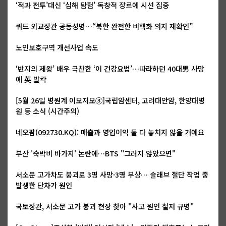
‘적과 전투’대신 ‘심해 탐험’ 독창적 장르에 시선 집중
쿼드 외교장관 공동성명…“북한 완전한 비핵화 의지 재확인”
노인보호구역 개선사업 속도
‘반지의 제왕’ 배우 극찬한 ‘이 건강요법’…따라하던 40대男 사망
에 英 발칵
[5월 26일 병원계 이모저모③]국립암센터, 고려대안암, 한양대병
원 등 소식 (시간주의)
네오팜(092730.KQ): 매출과 영업이익 둘 다 놓치지 않을 거예요
부산 '숙박비 바가지' 논란에…BTS "그러지 않았으면"
서소문 고가차도 붕괴로 3명 사망·3명 부상… 슬래브 절단 작업 중
발생한 단차가 원인
국토장관, 서소문 고가 붕괴 현장 찾아 "사고 원인 철저 규명"