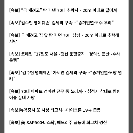
[속보] “금 캐려고” 땅 파낸 70대 추락사…20ｍ 아래로 떨어져
[속보]'김수현 명예훼손' 김세의 구속…"증거인멸·도주 우려"
[속보] 금 캐려고 집 앞 땅 파던 70대 남성…20m 아래로 추락해
사망
[속보] 코레일 “27일도 서울∼행신 운행중지…경의선 문산∼수색
운행”
[속보] ‘김수현 명예훼손’ 가세연 김세의 구속…“증거인멸·도망 염
려”
[속보] 70대 아파트 경비원 근무 중 쓰러져… 심정지 상태로 병원
이송 끝내 사망
[속보]뉴욕증시 또 사상 최고치…마이크론 19% 급등
[속보] 美 S&P500·나스닥, 메모리주 급등에 최고치 경신