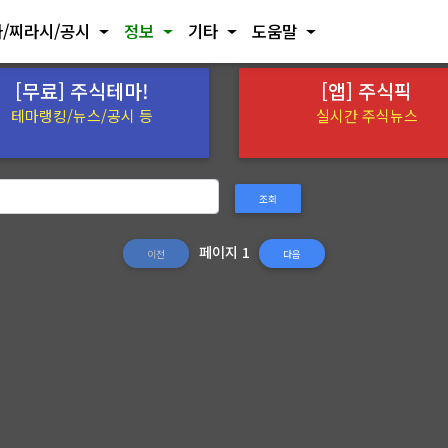
/찌라시/공시
정보
기타
도움말
[무료] 주식테마!
[앱] 주식픽
테마랭킹/뉴스/공시 등
실시간 주식뉴스
조회
페이지 1
이전
다음