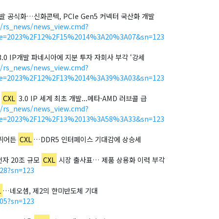
발 공식화…신화콘텍, PCIe Gen5 커넥터 국산화 개발
h/rs_news/news_view.cmd?
ate=2023%2F12%2F15%2014%3A20%3A07&sn=123
3.0 IP개발 파네시아에 지분 투자 자회사 부각 ‘강세
h/rs_news/news_view.cmd?
ate=2023%2F12%2F13%2014%3A39%3A03&sn=123
아
CXL
3.0 IP 세계 최초 개발...메타·AMD 러브콜 급
h/rs_news/news_view.cmd?
ate=2023%2F12%2F13%2013%3A58%3A33&sn=123
 뛰어든
CXL
…DDR5 인터페이스 기대감에 상승세
성전자 20조 규모
CXL
시장 출사표… 제품 상용화 이력 부각
728?sn=123
L
…네오셈, 제2의 한미반도체 기대
605?sn=123