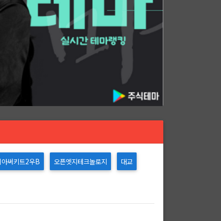
리아써키트2우B
오픈엣지테크놀로지
대교