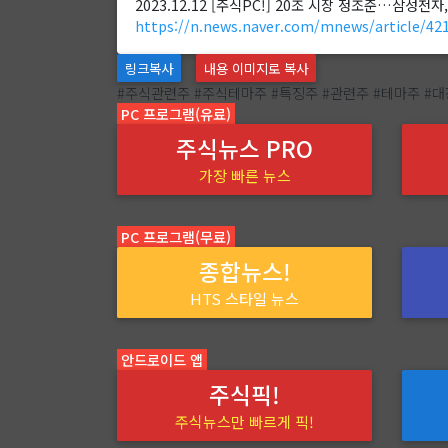
2023.12.12 [주식PC!] 20조 시장 정조준…삼성전자
https://n.news.naver.com/mnews/article/42
링크복사
내용 이미지로 복사
#주식관련주 #주식테마주 #특징주 #관련주 #테마주 #
PC 프로그램(유료)
주식뉴스 PRO
가장 빠른 뉴스
PC 프로그램(무료)
종합뉴스!
HTS 스타일 뉴스
안드로이드 앱
주식픽!
주식뉴스만 빠르게 픽!