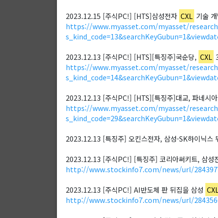
2023.12.15 [주식PC!] [HTS]삼성전자
CXL
기술 개
https://www.myasset.com/myasset/researc
s_kind_code=13&searchKeyGubun=1&viewd
2023.12.13 [주식PC!] [HTS][특징주]국순당,
CXL
https://www.myasset.com/myasset/researc
s_kind_code=14&searchKeyGubun=1&viewd
2023.12.13 [주식PC!] [HTS][특징주]대교, 파네시
https://www.myasset.com/myasset/researc
s_kind_code=29&searchKeyGubun=1&viewd
2023.12.13 [특징주] 오킨스전자, 삼성-SK하이닉스
2023.12.13 [주식PC!] [특징주] 코리아써키트, 삼
http://www.stockinfo7.com/news/url/28439
2023.12.13 [주식PC!] AI반도체 판 뒤집을 삼성
CX
http://www.stockinfo7.com/news/url/28435