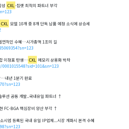
 삼성
CXL
·칩렛 최적의 파트너 부각
sn=123
CXL
모델 10개 중 8개 단독 납품 예정 소식에 상승세
2
필연적인 수혜…시가총액 1조의 길
535069354?sn=123
 결합 이정표 탄생…
CXL
메모리 상용화 박차
8/0001015548?sid=101&sn=123
발…내년 1분기 완료
270?sn=123
솔루션 공동 개발..국내유일 파트너 ↑
구현 FC-BGA 핵심장비 양산 부각 ↑
소시엄 등록된 국내 유일 IP업체...시장 개화시 본격 수혜
298?sn=123