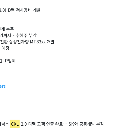
(2.0)-D램 검사장비 개발
설계 수주
가속기까지…수혜주 부각
 전환 삼성전자향 MT83xx 개발
품 예정
 IP업체
ers
하이닉스
CXL
2.0 디램 고객 인증 완료… SK와 공동개발 부각