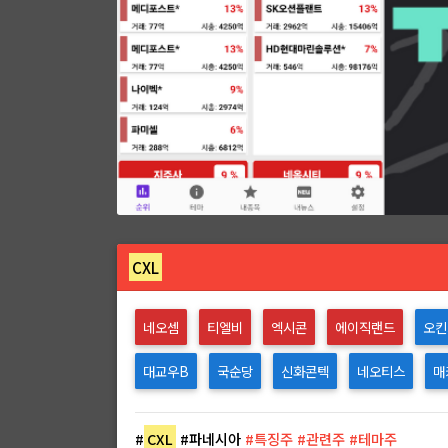
CXL
네오셈
티엘비
엑시콘
에이직랜드
오킨
대교우B
국순당
신화콘텍
네오티스
매
#
CXL
#파네시아
#특징주 #관련주 #테마주