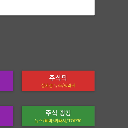
주식픽
실시간 뉴스/찌라시
주식 랭킹
뉴스/테마/찌라시/TOP30