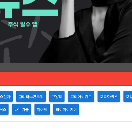
스전자
퀄리타스반도체
큐알티
코리아써키트
코리아써우
코
커스
나무기술
아이씨
와이아이케이