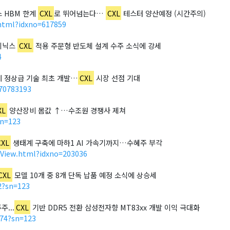
닉스 HBM 한계
CXL
로 뛰어넘는다…
CXL
테스터 양산예정 (시간주의)
html?idxno=617859
하이닉스
CXL
적용 주문형 반도체 설계 수주 소식에 강세
4
세계 정상급 기술 최초 개발…
CXL
시장 선점 기대
470783193
XL
양산장비 몸값 ↑…수조원 경쟁사 제쳐
sn=123
CXL
생태계 구축에 마하1 AI 가속기까지…수혜주 부각
leView.html?idxno=203036
CXL
모델 10개 중 8개 단독 납품 예정 소식에 상승세
2?sn=123
주...
CXL
기반 DDR5 전환 삼성전자향 MT83xx 개발 이익 극대화
074?sn=123