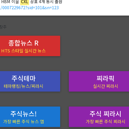
, HBM 이을
CXL
상표 4개 동시 출원
1/0007229672?sid=101&sn=123
대장주
종합뉴스 R
HTS 스타일 실시간 뉴스
주식테마
찌라픽
테마랭킹/뉴스/찌라시
실시간 찌라시
주식뉴스!
주식 찌라시
가장 빠른 주식 뉴스 앱
가장 빠른 주식 찌라시