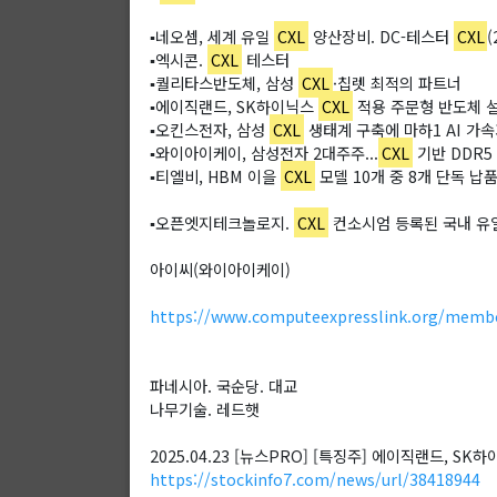
▪️네오셈, 세계 유일
CXL
양산장비. DC-테스터
CXL
▪️엑시콘.
CXL
테스터
▪️퀄리타스반도체, 삼성
CXL
·칩렛 최적의 파트너
▪️에이직랜드, SK하이닉스
CXL
적용 주문형 반도체 
▪️오킨스전자, 삼성
CXL
생태계 구축에 마하1 AI 
▪️와이아이케이, 삼성전자 2대주주...
CXL
기반 DDR5
▪️티엘비, HBM 이을
CXL
모델 10개 중 8개 단독 납
▪️오픈엣지테크놀로지.
CXL
컨소시엄 등록된 국내 유일
아이씨(와이아이케이)
https://www.computeexpresslink.org/memb
파네시아. 국순당. 대교
나무기술. 레드햇
2025.04.23 [뉴스PRO] [특징주] 에이직랜드, SK
https://stockinfo7.com/news/url/38418944