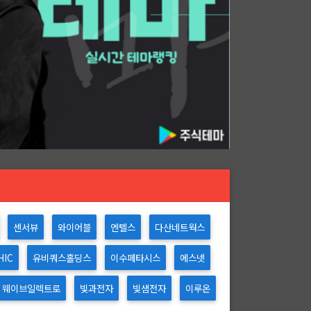
센서뷰
와이어블
엔텔스
다산네트웍스
HIC
유비쿼스홀딩스
이수페타시스
에스넷
웨이브일렉트로
빛과전자
빛샘전자
이루온