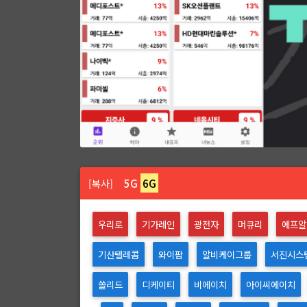
5G
6G
[복사]
우리로
기가레인
광전자
머큐리
에프알
기산텔레콤
와이팜
알비케이그룹
서진시스
쏠리드
디케이티
비에이치
아이씨에이치