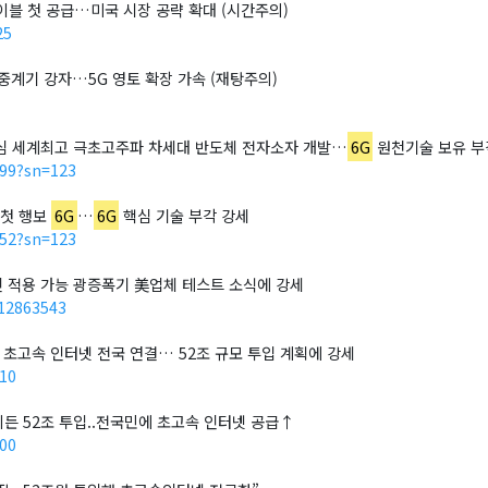
 케이블 첫 공급…미국 시장 공략 확대 (시간주의)
25
뚫은 중계기 강자…5G 영토 확장 가속 (재탕주의)
 세계최고 극초고주파 차세대 반도체 전자소자 개발…
6G
원천기술 보유 부
199?sn=123
해 첫 행보
6G
…
6G
핵심 기술 부각 강세
952?sn=123
 적용 가능 광증폭기 美업체 테스트 소식에 강세
512863543
바이든 초고속 인터넷 전국 연결… 52조 규모 투입 계획에 강세
10
美바이든 52조 투입..전국민에 초고속 인터넷 공급↑
00