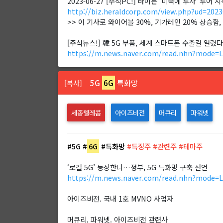
2023-06-27 [주식PC!] 바이든 ‘미국에 투자’ 투어
http://biz.heraldcorp.com/view.php?ud=202
>> 이 기사로 와이어블 30%, 기가레인 20% 상승함
[주식뉴스!] 韓 5G 부품, 세계 스마트폰 수출길 열
https://m.news.naver.com/read.nhn?mode=
5G
6G
특화망
[복사]
세종텔레콤
아이즈비전
머큐리
파워넷
#5G
#
6G
#특화망
#특징주 #관련주 #테마주
‘로컬 5G’ 등장한다…정부, 5G 특화망 구축 선언
https://m.news.naver.com/read.nhn?mode=
아이즈비전. 국내 1호 MVNO 사업자
머큐리, 파워넷. 아이즈비전 관련사