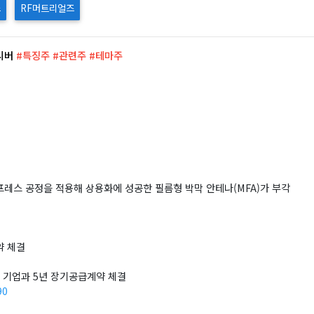
스
RF머트리얼즈
시버
#특징주 #관련주 #테마주
프레스 공정을 적용해 상용화에 성공한 필름형 박막 안테나(MFA)가 부각
약 체결
장비 기업과 5년 장기공급계약 체결
90