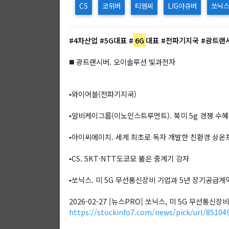
CS
코위버
티엠씨
LIG아큐버
쏘닉
#4차산업
#5G대표
#
6G
대표
#전파기지국
#광트랜
◼️ 광트랜시버. 오이솔루션 빛과전자
▪️와이어블(전파기지국)
▪️알비케이그룹(이노인스트루먼트). 북미 5g 경쟁 수혜
▪️아이씨에이치. 세계 최초로 독자 개발한 친환경 상온
▪️CS. SKT·NTT도코모 뚫은 중계기 강자
▪️쏘닉스. 미 5G 무선통신장비 기업과 5년 장기공급계
2026-02-27 [뉴스PRO] 쏘닉스, 미 5G 무선통신
https://stockinfo7.com/news/pick/url/85104