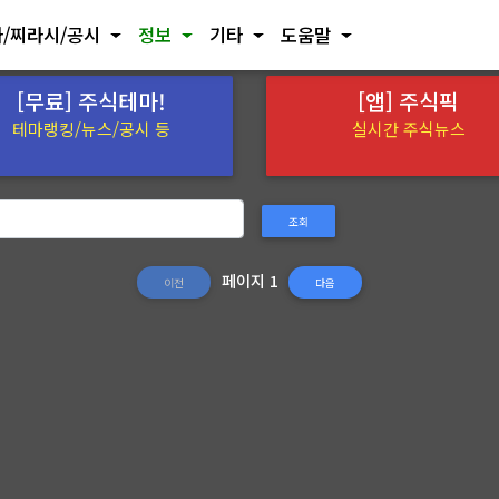
/찌라시/공시
정보
기타
도움말
[무료] 주식테마!
[앱] 주식픽
테마랭킹/뉴스/공시 등
실시간 주식뉴스
조회
페이지 1
이전
다음