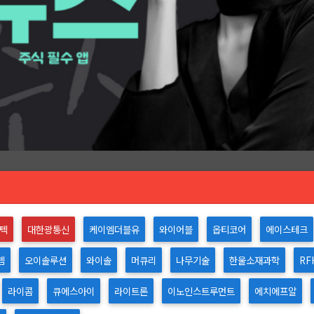
텍
대한광통신
케이엠더블유
와이어블
옵티코어
에이스테크
템
오이솔루션
와이솔
머큐리
나무기술
한울소재과학
RF
라이콤
큐에스아이
라이트론
이노인스트루먼트
에치에프알