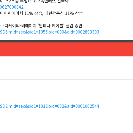
 시작...52조원 투입해 초고속인터넷 전국화”
30627000042
, 아이씨에이치 11% 상승, 대한광통신 11% 상승
렸다…디케이티·비에이치 '안테나 케이블' 퀄컴 승인
LSD&mid=sec&sid1=105&oid=030&aid=0002893303
LSD&mid=sec&sid1=101&oid=082&aid=0001062544