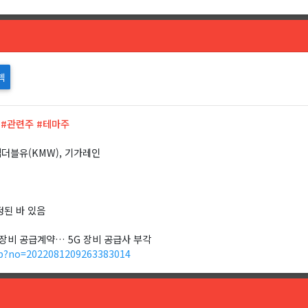
텍
 #관련주 #테마주
엠더블유(KMW), 기가레인
정된 바 있음
 통신장비 공급계약… 5G 장비 공급사 부각
p?no=2022081209263383014