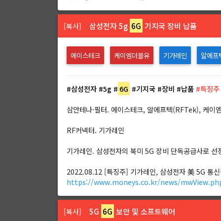
삼성전자 5g
6G
기지국 장비 납품
[복사]
에이스테크
케이엠더블유
기가레인
알에프
#삼성전자
#5g
#
6G
#기지국
#장비
#납품
#특징주
삼안테나·필터. 에이스테크, 알에프텍(RFTek), 케이
RF커넥터. 기가레인
기가레인. 삼성전자의 북미 5G 장비 단독공급사로 선
2022.08.12 [특징주] 기가레인, 삼성전자 美 5G
https://www.moneys.co.kr/news/mwView.ph
5G
6G
보안 및 소프트웨어
[복사]