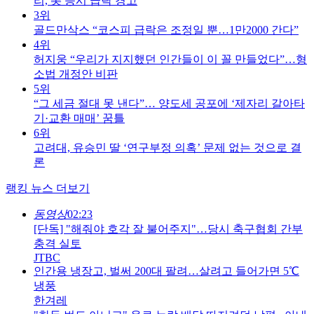
리, 美 증시 급락 경고
3위
골드만삭스 “코스피 급락은 조정일 뿐…1만2000 간다”
4위
허지웅 “우리가 지지했던 인간들이 이 꼴 만들었다”…형
소법 개정안 비판
5위
“그 세금 절대 못 낸다”… 양도세 공포에 ‘제자리 갈아타
기·교환 매매’ 꿈틀
6위
고려대, 유승민 딸 ‘연구부정 의혹’ 문제 없는 것으로 결
론
랭킹 뉴스 더보기
동영상
02:23
[단독] "해줘야 호각 잘 불어주지"…당시 축구협회 간부
충격 실토
JTBC
인간용 냉장고, 벌써 200대 팔려…살려고 들어가면 5℃
냉풍
한겨레