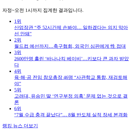
자정~오전 1시까지 집계한 결과입니다.
1위
산업장관 “주 52시간제 손봐야… 일하겠다는 의지 막아
선 안돼"
2위
월드컵 예선까지…축구협회, 외국인 심판에게 性 접대
3위
2600만명 홀린 ‘바나나킥 베이비’…키보다 큰 과자 받았
다
4위
육·해·공 전임 참모총장 46명 “사관학교 통합, 재검토해
야”
5위
고려대, 유승민 딸 ‘연구부정 의혹’ 문제 없는 것으로 결
론
6위
“7월 수급 충격 끝났다”… 8월 반도체 실적 장세 본격화
랭킹 뉴스 더보기