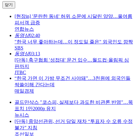
닫기
[현장in] '문란한 동네' 허위 소문에 시달린 양양…올여름
피서객 급증
연합뉴스
동영상
02:40
"한국 너무 좋아하는데…이 정도일 줄은" 외국인도 깜짝
SBS
동영상
03:13
[단독] 축구협회 '성접대' 문건 입수…월드컵·올림픽 심
판까지
JTBC
“한국 가면 이 가방 무조건 사야돼”…3천원에 외국인들
싹쓸이해 간다는데
매일경제
골드만삭스 "코스피, 실제보다 과도한 비관론 반영"…목
표치 1만2000p 유지
뉴시스
[단독] 중앙선관위, 선거 당일 재차 “투표자 수 오류 수정
불가” 지침
조선일보