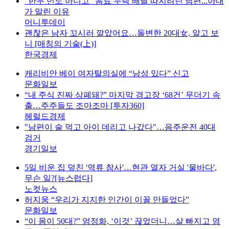
"한두 번도 아니고" 음료 누락 배달 따지려던 남편...아내
가 말린 이유
머니투데이
괜찮은 남자 꼬시러 깔았어요…돌변한 20대女, 알고 보
니 [매칭의 기술(上)]
한국경제
캐리비안 베이 여자탈의실에 “남성 있다” 신고
문화일보
“내 주식 진짜 상폐돼?” 마지막 경고장 ‘68건’ 무더기 속
출…주주들도 조마조마 [투자360]
헤럴드경제
"남편이 술 먹고 아이 데리고 나갔다"…음주운전 40대
검거
경기일보
5일 비운 집 덮친 '역류 참사'…현관 열자 거실 '물바다',
무슨 일?[뉴스럽다]
노컷뉴스
허지웅 “우리가 지지한 인간이 이꼴 만들었다”
문화일보
“이 몸이 50대?” 엄정화, ‘이것’ 끊었더니…살 빠지고 염