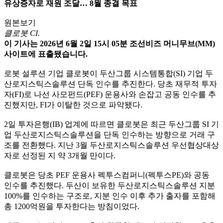
유상증자로 재원 조달… 8월 종결 목표
원본보기
클로봇 CI.
이 기사는 2026년 6월 2일 15시 05분 조선비즈 머니무브(MM)
사이트에 표출됐습니다.
로봇 설루션 기업 클로봇이 두산그룹 시스템통합(SI) 기업 두
산로지스틱스솔루션 단독 인수를 추진한다. 당초 재무적 투자
자(FI)로 나선 사모펀드(PEF) 운용사와 손잡고 공동 인수를 추
진했지만, FI가 이탈한 것으로 파악됐다.
2일 투자은행(IB) 업계에 따르면 클로봇은 최근 두산그룹 SI 기
업 두산로지스틱스솔루션을 단독 인수하는 방향으로 거래 구
조를 전환했다. 지난 3월 두산로지스틱스솔루션 우선협상대상
자로 선정된 지 약 3개월 만이다.
클로봇은 당초 PEF 운용사 펙투스컴퍼니(펙투스PE)와 공동
인수를 추진했다. 두산이 보유한 두산로지스틱스솔루션 지분
100%를 인수하는 구조로, 지분 인수 이후 추가 출자를 포함해
총 1200억원을 투자한다는 방침이었다.