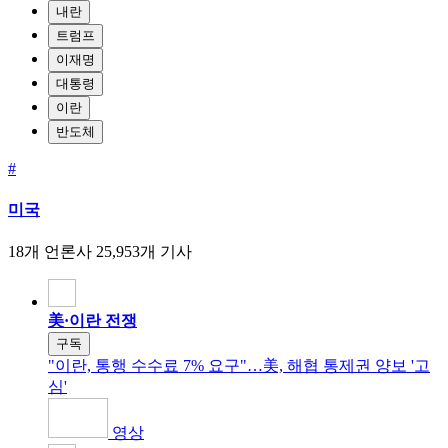
내란
트럼프
이재명
대통령
이란
반도체
#
미국
18개 언론사
25,953개 기사
美·이란 전쟁
구독
"이란, 통행 수수료 7% 요구"…美, 해협 통제권 양보 '고
심'
영상