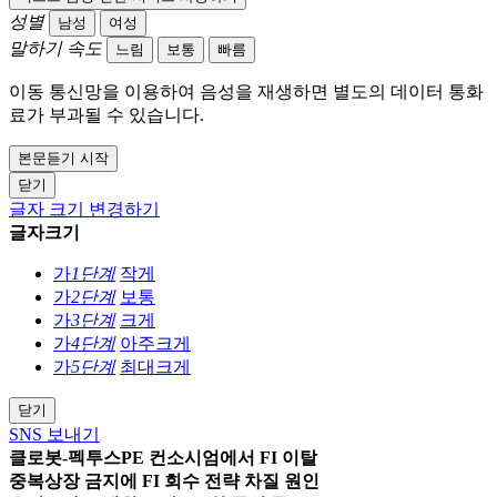
성별
남성
여성
말하기 속도
느림
보통
빠름
이동 통신망을 이용하여 음성을 재생하면 별도의 데이터 통화
료가 부과될 수 있습니다.
본문듣기 시작
닫기
글자 크기 변경하기
글자크기
가
1단계
작게
가
2단계
보통
가
3단계
크게
가
4단계
아주크게
가
5단계
최대크게
닫기
SNS 보내기
클로봇-펙투스PE 컨소시엄에서 FI 이탈
중복상장 금지에 FI 회수 전략 차질 원인