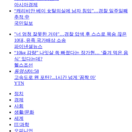
아시아경제
“캐리비안 베이 女탈의실에 남자 침입”…경찰 일주일째
추적 中
국민일보
"너 엄청 잘못한 거야"…경찰 압색 후 스스로 목숨 끊은
10대, 유족 국가배상 소송
파이낸셜뉴스
“10kg 감량” 나잇살 쏙 빠졌다는 장가현… ‘즐겨 먹은 음
식’ 있다는데?
헬스조선
동영상
01:58
고속도로 왠 포탄?...1시간 넘게 '꼼짝 마'
YTN
정치
경제
사회
생활/문화
세계
IT/과학
오피니언