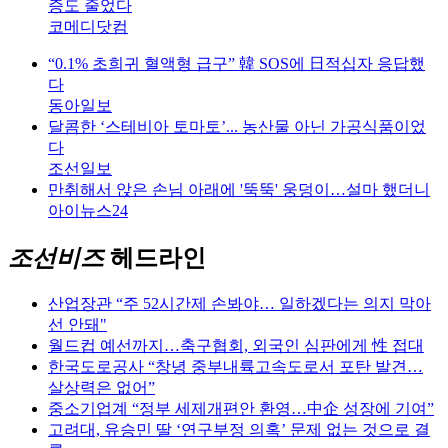
증도 줄었다
코메디닷컴
“0.1% 초희귀 혈액형 급구” 韓 SOS에 日적십자 응답했
다
동아일보
달콤한 ‘스테비아 토마토’... 농산물 아닌 가공식품이었
다
조선일보
만취해서 앉은 손님 아래에 '뚝뚝' 웅덩이…설마 했더니
아이뉴스24
조선비즈
헤드라인
산업장관 “주 52시간제 손봐야… 일하겠다는 의지 막아
선 안돼"
월드컵 예선까지…축구협회, 외국인 심판에게 性 접대
한국도로공사 “창녕 중부내륙고속도로서 포탄 발견…
살상력은 없어”
중소기업계 “정부 세제개편안 환영…中企 성장에 기여”
고려대, 유승민 딸 ‘연구부정 의혹’ 문제 없는 것으로 결