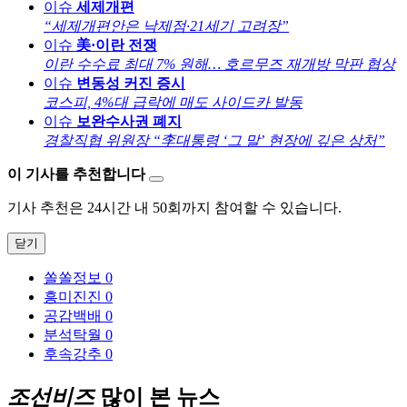
이슈
세제개편
“세제개편안은 낙제점·21세기 고려장”
이슈
美·이란 전쟁
이란 수수료 최대 7% 원해… 호르무즈 재개방 막판 협상
이슈
변동성 커진 증시
코스피, 4%대 급락에 매도 사이드카 발동
이슈
보완수사권 폐지
경찰직협 위원장 “李대통령 ‘그 말’ 현장에 깊은 상처”
이 기사를 추천합니다
기사 추천은 24시간 내 50회까지 참여할 수 있습니다.
닫기
쏠쏠정보
0
흥미진진
0
공감백배
0
분석탁월
0
후속강추
0
조선비즈
많이 본 뉴스