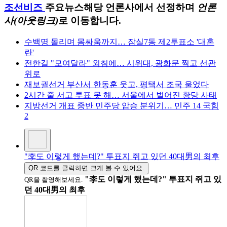
조선비즈
주요뉴스
해당 언론사에서 선정하며
언론
사(아웃링크)
로 이동합니다.
수백명 몰리며 몸싸움까지… 잠실7동 제2투표소 '대혼
란'
전한길 "모여달라" 외침에… 시위대, 광화문 찍고 선관
위로
재보궐선거 부산서 한동훈 웃고, 평택서 조국 울었다
2시간 줄 서고 투표 못 해… 서울에서 벌어진 황당 사태
지방선거 개표 중반 민주당 압승 분위기… 민주 14 국힘
2
"李도 이렇게 했는데?" 투표지 쥐고 있던 40대男의 최후
QR 코드를 클릭하면 크게 볼 수 있어요.
"李도 이렇게 했는데?" 투표지 쥐고 있
QR을 촬영해보세요.
던 40대男의 최후