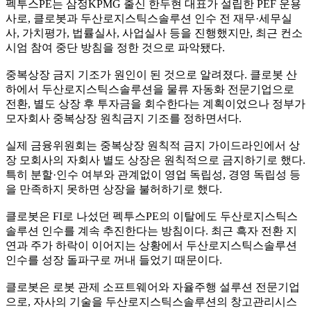
펙투스PE는 삼정KPMG 출신 한두현 대표가 설립한 PEF 운용
사로, 클로봇과 두산로지스틱스솔루션 인수 전 재무·세무실
사, 가치평가, 법률실사, 사업실사 등을 진행했지만, 최근 컨소
시엄 참여 중단 방침을 정한 것으로 파악됐다.
중복상장 금지 기조가 원인이 된 것으로 알려졌다. 클로봇 산
하에서 두산로지스틱스솔루션을 물류 자동화 전문기업으로
전환, 별도 상장 후 투자금을 회수한다는 계획이었으나 정부가
모자회사 중복상장 원칙금지 기조를 정하면서다.
실제 금융위원회는 중복상장 원칙적 금지 가이드라인에서 상
장 모회사의 자회사 별도 상장은 원칙적으로 금지하기로 했다.
특히 분할·인수 여부와 관계없이 영업 독립성, 경영 독립성 등
을 만족하지 못하면 상장을 불허하기로 했다.
클로봇은 FI로 나섰던 펙투스PE의 이탈에도 두산로지스틱스
솔루션 인수를 계속 추진한다는 방침이다. 최근 흑자 전환 지
연과 주가 하락이 이어지는 상황에서 두산로지스틱스솔루션
인수를 성장 돌파구로 꺼내 들었기 때문이다.
클로봇은 로봇 관제 소프트웨어와 자율주행 설루션 전문기업
으로, 자사의 기술을 두산로지스틱스솔루션의 창고관리시스