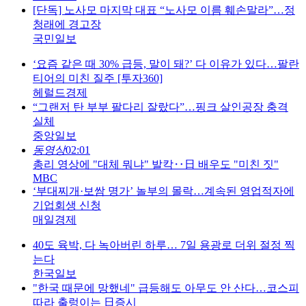
[단독] 노사모 마지막 대표 “노사모 이름 훼손말라”…정
청래에 경고장
국민일보
‘요즘 같은 때 30% 급등, 말이 돼?’ 다 이유가 있다…팔란
티어의 미친 질주 [투자360]
헤럴드경제
“그랜저 탄 부부 팔다리 잘랐다”…핑크 살인공장 충격
실체
중앙일보
동영상
02:01
총리 영상에 "대체 뭐냐" 발칵‥日 배우도 "미친 짓"
MBC
‘부대찌개·보쌈 명가’ 놀부의 몰락…계속된 영업적자에
기업회생 신청
매일경제
40도 육박, 다 녹아버린 하루… 7일 용광로 더위 절정 찍
는다
한국일보
"한국 때문에 망했네" 급등해도 아무도 안 산다…코스피
따라 출렁이는 日증시