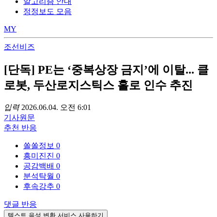
알고리즘 안내
정정보도 모음
MY
조선비즈
[단독] PE는 ‘중복상장 금지’에 이탈... 클
로봇, 두산로지스틱스 홀로 인수 추진
입력
2026.06.04. 오전 6:01
기사
원문
추천
반응
쏠쏠정보
0
흥미진진
0
공감백배
0
분석탁월
0
후속강추
0
댓글
반응
텍스트 음성 변환 서비스 사용하기