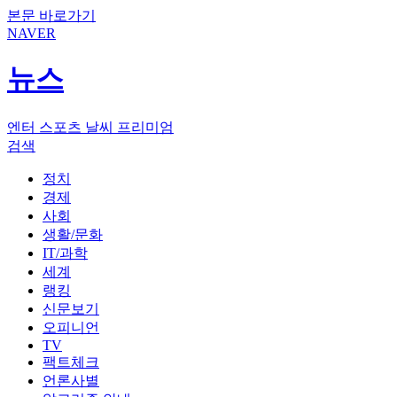
본문 바로가기
NAVER
뉴스
엔터
스포츠
날씨
프리미엄
검색
정치
경제
사회
생활/문화
IT/과학
세계
랭킹
신문보기
오피니언
TV
팩트체크
언론사별