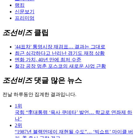
랭킹
신문보기
프리미엄
조선비즈
클립
'44표차' 통영시장 재검표… 결과는 그대로
최근 심각하다고 난리난 경기도 재정 상황
엔화 가치, 40년 만에 최저 수준
철강 공장 멈춘 포스코의 새로운 사업 근황
조선비즈
댓글 많은 뉴스
전날 하루동안 집계한 결과입니다.
1위
국힘 “李대통령 ‘육사 쿠데타’ 발언… 학교로 연좌제 하
나”
2위
“1987년 블랙먼데이 재현될 수도”… ‘빅쇼트’ 마이클 버