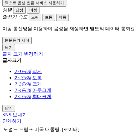
텍스트 음성 변환 서비스 사용하기
성별
남성
여성
말하기 속도
느림
보통
빠름
이동 통신망을 이용하여 음성을 재생하면 별도의 데이터 통화료
본문듣기 시작
닫기
글자 크기 변경하기
글자크기
가
1단계
작게
가
2단계
보통
가
3단계
크게
가
4단계
아주크게
가
5단계
최대크게
닫기
SNS 보내기
인쇄하기
도널드 트럼프 미국 대통령. [로이터]