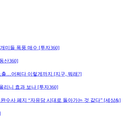
개미들 폭풍 매수 [투자360]
동산360]
 노출…어쩌다 이렇게까지 [지구, 뭐래?]
올리니 효과 보나 [투자360]
완수사 폐지 “자유당 시대로 돌아가는 것 같다” [세상&]
]