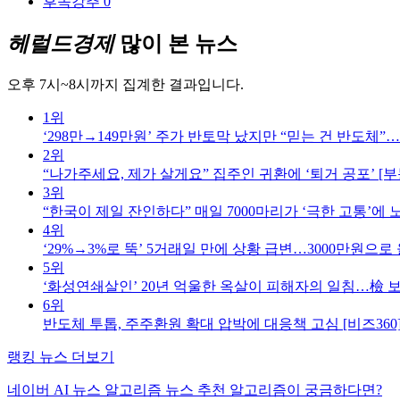
후속강추
0
헤럴드경제
많이 본 뉴스
오후 7시~8시까지 집계한 결과입니다.
1위
‘298만→149만원’ 주가 반토막 났지만 “믿는 건 반도체”…
2위
“나가주세요, 제가 살게요” 집주인 귀환에 ‘퇴거 공포’ [부
3위
“한국이 제일 잔인하다” 매일 7000마리가 ‘극한 고통’에
4위
‘29%→3%로 뚝’ 5거래일 만에 상황 급변…3000만원으로 
5위
‘화성연쇄살인’ 20년 억울한 옥살이 피해자의 일침…檢 보
6위
반도체 투톱, 주주환원 확대 압박에 대응책 고심 [비즈360
랭킹 뉴스 더보기
네이버 AI 뉴스 알고리즘 뉴스 추천 알고리즘이 궁금하다면?