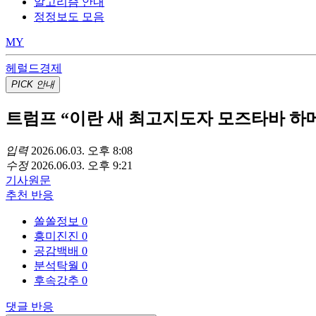
알고리즘 안내
정정보도 모음
MY
헤럴드경제
PICK
안내
트럼프 “이란 새 최고지도자 모즈타바 하
입력
2026.06.03. 오후 8:08
수정
2026.06.03. 오후 9:21
기사
원문
추천
반응
쏠쏠정보
0
흥미진진
0
공감백배
0
분석탁월
0
후속강추
0
댓글
반응