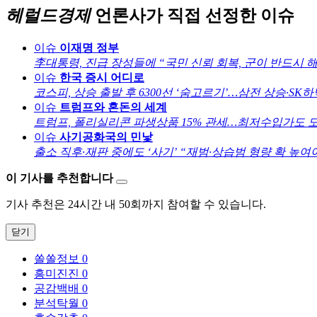
헤럴드경제
언론사가 직접 선정한 이슈
이슈
이재명 정부
李대통령, 진급 장성들에 “국민 신뢰 회복, 군이 반드시 
이슈
한국 증시 어디로
코스피, 상승 출발 후 6300선 ‘숨고르기’…삼전 상승·SK
이슈
트럼프와 혼돈의 세계
트럼프, 폴리실리콘 파생상품 15% 관세…최저수입가도 
이슈
사기공화국의 민낯
출소 직후·재판 중에도 ‘사기’ “재범·상습범 형량 확 높여
이 기사를 추천합니다
기사 추천은 24시간 내 50회까지 참여할 수 있습니다.
닫기
쏠쏠정보
0
흥미진진
0
공감백배
0
분석탁월
0