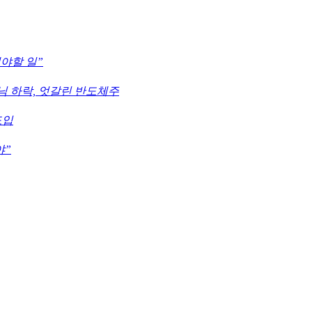
해야할 일”
하닉 하락, 엇갈린 반도체주
도입
야”