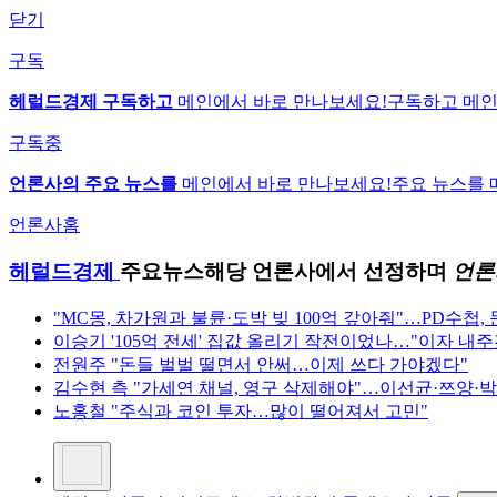
닫기
구독
헤럴드경제 구독하고
메인에서 바로 만나보세요!
구독하고 메인
구독중
언론사의 주요 뉴스를
메인에서 바로 만나보세요!
주요 뉴스를 
언론사홈
헤럴드경제
주요뉴스
해당 언론사에서 선정하며
언론
"MC몽, 차가원과 불륜·도박 빚 100억 갚아줘"…PD수첩,
이승기 '105억 전세' 집값 올리기 작전이었나…"이자 내
전원주 "돈들 벌벌 떨면서 안써…이제 쓰다 가야겠다"
김수현 측 "가세연 채널, 영구 삭제해야"…이선균·쯔양·박
노홍철 "주식과 코인 투자…많이 떨어져서 고민"