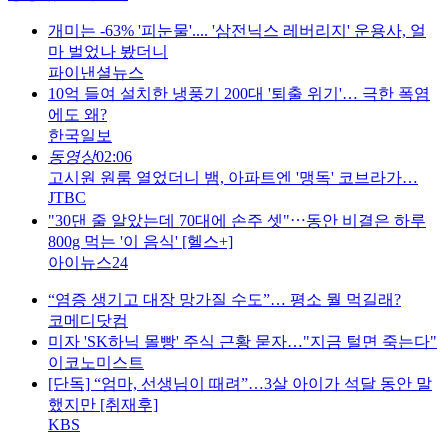
개미는 -63% '피눈물'.... '삼전닉스 레버리지' 운용사, 얼
마 벌었나 봤더니
파이낸셜뉴스
10억 들여 설치한 냉풍기 200대 '퇴출 위기'… 극한 폭염
에도 왜?
한국일보
동영상
02:06
고시원 원룸 열었더니 뱀, 아파트엔 '맹독' 코브라가…
JTBC
"30댄 줄 알았는데 70대에 손주 셋"⋯동안 비결은 하루
800g 먹는 '이 음식' [헬스+]
아이뉴스24
“염증 생기고 대장 망가질 수도”… 평소 뭘 먹길래?
코메디닷컴
미자 'SK하닉 몰빵' 주식 근황 묻자…"지금 털면 죽는다"
이코노미스트
[단독] “엄마, 선생님이 때려”…3살 아이가 석달 동안 말
했지만 [취재후]
KBS