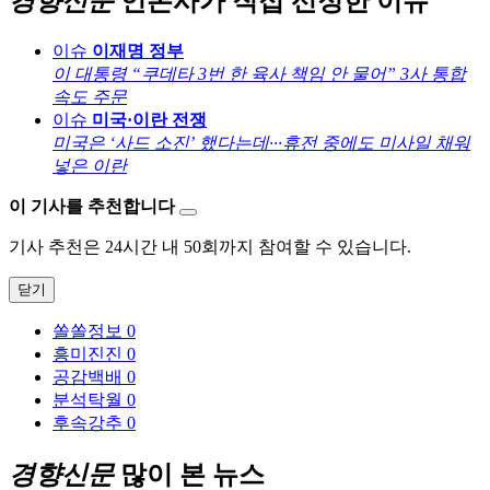
경향신문
언론사가 직접 선정한 이슈
이슈
이재명 정부
이 대통령 “쿠데타 3번 한 육사 책임 안 물어” 3사 통합
속도 주문
이슈
미국·이란 전쟁
미국은 ‘사드 소진’ 했다는데···휴전 중에도 미사일 채워
넣은 이란
이 기사를 추천합니다
기사 추천은 24시간 내 50회까지 참여할 수 있습니다.
닫기
쏠쏠정보
0
흥미진진
0
공감백배
0
분석탁월
0
후속강추
0
경향신문
많이 본 뉴스