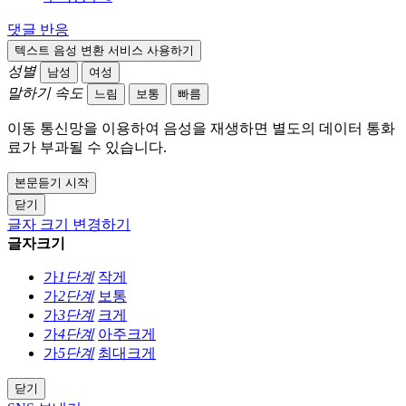
댓글
반응
텍스트 음성 변환 서비스 사용하기
성별
남성
여성
말하기 속도
느림
보통
빠름
이동 통신망을 이용하여 음성을 재생하면 별도의 데이터 통화
료가 부과될 수 있습니다.
본문듣기 시작
닫기
글자 크기 변경하기
글자크기
가
1단계
작게
가
2단계
보통
가
3단계
크게
가
4단계
아주크게
가
5단계
최대크게
닫기