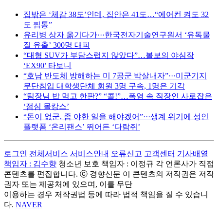
집밖은 ‘체감 38도’인데, 집안은 41도…“에어컨 켜도 32
도 찜통”
유리병 상자 옮기다가···한국전자기술연구원서 ‘유독물
질 유출’ 300명 대피
“대형 SUV가 부담스럽지 않았다”…볼보의 야심작
‘EX90’ 타보니
“호남 반도체 방해하는 미 7공군 박살내자”···미군기지
무단침입 대학생단체 회원 3명 구속, 1명은 기각
“팀장님 밥 먹고 한판?” “콜!”…폭염 속 직장인 사로잡은
‘점심 몰캉스’
“돈이 없군, 좀 야한 일을 해야겠어”···생계 위기에 성인
플랫폼 ‘온리팬스’ 뛰어든 ‘다람쥐’
로그인
전체서비스
서비스안내
오류신고
고객센터
기사배열
책임자 : 김수향
청소년 보호 책임자 : 이정규
각 언론사가 직접
콘텐츠를 편집합니다.
ⓒ 경향신문
이 콘텐츠의 저작권은 저작
권자 또는 제공처에 있으며, 이를 무단
이용하는 경우 저작권법 등에 따라 법적 책임을 질 수 있습니
다.
NAVER