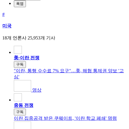
폭염
#
미국
18개 언론사
25,953개 기사
美·이란 전쟁
구독
"이란, 통행 수수료 7% 요구"…美, 해협 통제권 양보 '고
심'
영상
중동 전쟁
구독
이란 집중공격 받은 쿠웨이트, '이란 학교 폐쇄' 명령