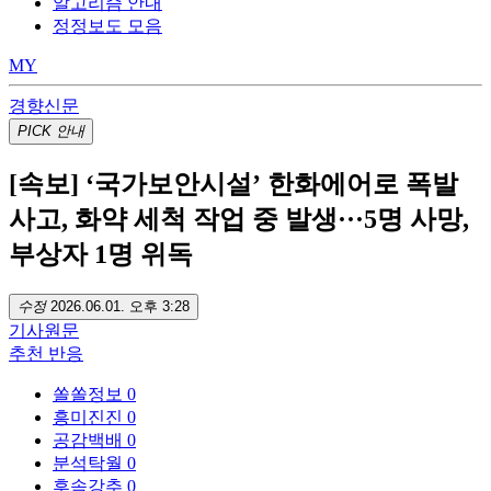
알고리즘 안내
정정보도 모음
MY
경향신문
PICK
안내
[속보] ‘국가보안시설’ 한화에어로 폭발
사고, 화약 세척 작업 중 발생···5명 사망,
부상자 1명 위독
수정
2026.06.01. 오후 3:28
기사
원문
추천
반응
쏠쏠정보
0
흥미진진
0
공감백배
0
분석탁월
0
후속강추
0