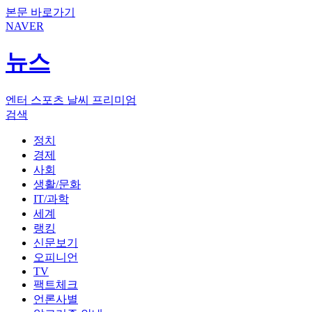
본문 바로가기
NAVER
뉴스
엔터
스포츠
날씨
프리미엄
검색
정치
경제
사회
생활/문화
IT/과학
세계
랭킹
신문보기
오피니언
TV
팩트체크
언론사별