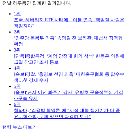
전날 하루동안 집계한 결과입니다.
1위
조국, 레버리지 ETF 사태에…이틀 연속 “책임질 사람은
책임져야”
2위
‘민주당 돈봉투 의혹’ 송영길 전 보좌관, 대법서 징역형
확정
3위
[단독]종합특검, ‘계엄 당정대 회의 참석’ 한동훈 의원에
12일 참고인 조사 통보
4위
[속보]경찰, ‘홍명보 선임 의혹’ 대한축구협회 등 압수수
색…첫 강제 수사
5위
[속보]‘관저 이전 봐주기 감사’ 유병호 구속적부심 기각
···구속 유지
6위
청와대, ‘김용범 책임론’에 “시장 대책 챙기기가 더 중
요…형소법, 문제 있으면 과감히 보완”
랭킹 뉴스 더보기