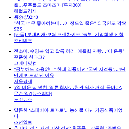
출…주주들도 조마조마 [투자360]
헤럴드경제
동영상
02:40
"한국 너무 좋아하는데…이 정도일 줄은" 외국인도 깜짝
SBS
[단독] 부대찌개·보쌈 프랜차이즈 ‘놀부’ 기업회생 신청
조선비즈
전소미, 수영복 입고 잘록 허리+애플힙 자랑…‘이 운동’
꾸준히 한다고?
코메디닷컴
“공부해도 소용없네” 한때 열풍이던 ‘국민 자격증’…4년
만에 반토막 난 이유
서울경제
5일 비운 집 덮친 '역류 참사'…현관 열자 거실 '물바다',
무슨 일?[뉴스럽다]
노컷뉴스
달콤한 ‘스테비아 토마토’... 농산물 아닌 가공식품이었
다
조선일보
추미애 '경기 재정 비상 선언' 후폭풍... 장동혁 "주범은