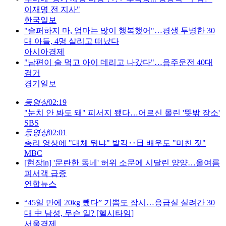
이재명 전 지사"
한국일보
"슬퍼하지 마, 엄마는 많이 행복했어"…평생 투병한 30
대 아들, 4명 살리고 떠났다
아시아경제
"남편이 술 먹고 아이 데리고 나갔다"…음주운전 40대
검거
경기일보
동영상
02:19
"눈치 안 봐도 돼" 피서지 됐다…어르신 몰린 '뜻밖 장소'
SBS
동영상
02:01
총리 영상에 "대체 뭐냐" 발칵‥日 배우도 "미친 짓"
MBC
[현장in] '문란한 동네' 허위 소문에 시달린 양양…올여름
피서객 급증
연합뉴스
“45일 만에 20kg 뺐다” 기쁨도 잠시…응급실 실려간 30
대 中 남성, 무슨 일? [헬시타임]
서울경제