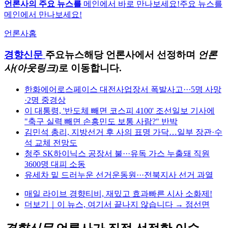
언론사의 주요 뉴스를
메인에서 바로 만나보세요!
주요 뉴스를
메인에서 만나보세요!
언론사홈
경향신문
주요뉴스
해당 언론사에서 선정하며
언론
사(아웃링크)
로 이동합니다.
한화에어로스페이스 대전사업장서 폭발사고···5명 사망
·2명 중경상
이 대통령, '반도체 빼면 코스피 4100' 조선일보 기사에
"축구 실력 빼면 손흥민도 보통 사람?" 반박
김민석 총리, 지방선거 후 사의 표명 가닥…일부 장관·수
석 교체 전망도
청주 SK하이닉스 공장서 불···유독 가스 누출돼 직원
3600명 대피 소동
유세차 밑 드러누운 선거운동원···전북지사 선거 과열
매일 라이브 경향티비, 재밌고 효과빠른 시사 소화제!
더보기｜이 뉴스, 여기서 끝나지 않습니다 → 점선면