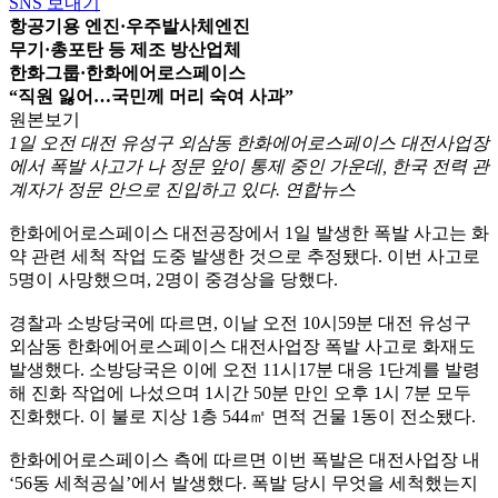
SNS 보내기
항공기용 엔진·우주발사체엔진
무기·총포탄 등 제조 방산업체
한화그룹·한화에어로스페이스
“직원 잃어…국민께 머리 숙여 사과”
원본보기
1일 오전 대전 유성구 외삼동 한화에어로스페이스 대전사업장
에서 폭발 사고가 나 정문 앞이 통제 중인 가운데, 한국 전력 관
계자가 정문 안으로 진입하고 있다. 연합뉴스
한화에어로스페이스 대전공장에서 1일 발생한 폭발 사고는 화
약 관련 세척 작업 도중 발생한 것으로 추정됐다. 이번 사고로
5명이 사망했으며, 2명이 중경상을 당했다.
경찰과 소방당국에 따르면, 이날 오전 10시59분 대전 유성구
외삼동 한화에어로스페이스 대전사업장 폭발 사고로 화재도
발생했다. 소방당국은 이에 오전 11시17분 대응 1단계를 발령
해 진화 작업에 나섰으며 1시간 50분 만인 오후 1시 7분 모두
진화했다. 이 불로 지상 1층 544㎡ 면적 건물 1동이 전소됐다.
한화에어로스페이스 측에 따르면 이번 폭발은 대전사업장 내
‘56동 세척공실’에서 발생했다. 폭발 당시 무엇을 세척했는지