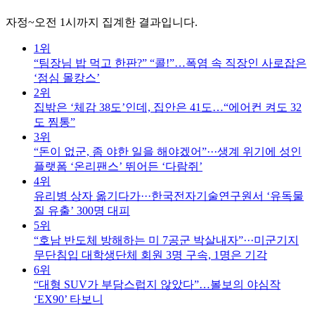
자정~오전 1시까지 집계한 결과입니다.
1위
“팀장님 밥 먹고 한판?” “콜!”…폭염 속 직장인 사로잡은
‘점심 몰캉스’
2위
집밖은 ‘체감 38도’인데, 집안은 41도…“에어컨 켜도 32
도 찜통”
3위
“돈이 없군, 좀 야한 일을 해야겠어”···생계 위기에 성인
플랫폼 ‘온리팬스’ 뛰어든 ‘다람쥐’
4위
유리병 상자 옮기다가···한국전자기술연구원서 ‘유독물
질 유출’ 300명 대피
5위
“호남 반도체 방해하는 미 7공군 박살내자”···미군기지
무단침입 대학생단체 회원 3명 구속, 1명은 기각
6위
“대형 SUV가 부담스럽지 않았다”…볼보의 야심작
‘EX90’ 타보니