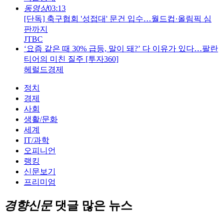
동영상
03:13
[단독] 축구협회 '성접대' 문건 입수…월드컵·올림픽 심
판까지
JTBC
‘요즘 같은 때 30% 급등, 말이 돼?’ 다 이유가 있다…팔란
티어의 미친 질주 [투자360]
헤럴드경제
정치
경제
사회
생활/문화
세계
IT/과학
오피니언
랭킹
신문보기
프리미엄
경향신문
댓글 많은 뉴스