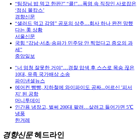
“팀장님 밥 먹고 한판?” “콜!”…폭염 속 직장인 사로잡은
‘점심 몰캉스’
경향신문
“샐러드 먹고 감염” 공포의 상추…회사 하나 완전 망했
다는 美 상황
서울신문
국힘 “강남·서초·송파가 민주당 안 찍었다고 증오의 과
세”
중앙일보
"너 엄청 잘못한 거야"…경찰 압색 후 스스로 목숨 끊은
10대, 유족 국가배상 소송
파이낸셜뉴스
에어컨 빵빵, 지하철에 와이파이도 공짜...어르신 '피서
지' 된 공항
머니투데이
인간용 냉장고, 벌써 200대 팔려…살려고 들어가면 5℃
냉풍
한겨레
경향신문
헤드라인