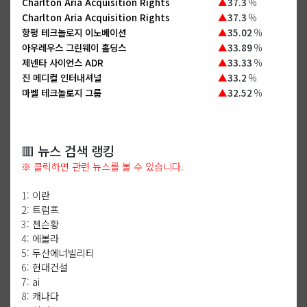
Charlton Aria Acquisition Rights
▲
37.3
%
Charlton Aria Acquisition Rights
▲
37.3
%
항펑 테크놀로지 이노베이션
▲
35.02
%
아우레우스 그린웨이 홀딩스
▲
33.89
%
제넨타 사이언스 ADR
▲
33.33
%
진 메디컬 인터내셔널
▲
33.2
%
마벨 테크놀로지 그룹
▲
32.52
%
🟥 뉴스 검색 랭킹
※ 클릭하면 관련 뉴스를 볼 수 있습니다.
1:
이란
2:
트럼프
3:
젠슨황
4:
에볼라
5:
두산에너빌리티
6:
현대건설
7:
ai
8:
캐나다