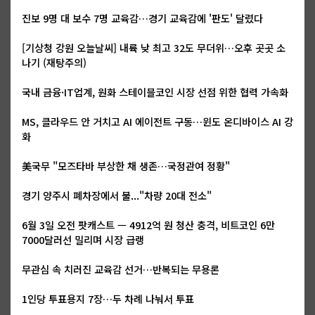
진보 9명 대 보수 7명 교육감…경기 교육감에 '판도' 달렸다
[기상청 강원 오늘날씨] 내륙 낮 최고 32도 무더위…오후 곳곳 소
나기 (재탕주의)
국내 금융·IT업계, 원화 스테이블코인 시장 선점 위한 협력 가속화
MS, 클라우드 안 거치고 AI 에이전트 구동…윈도 온디바이스 AI 강
화
美국무 "모즈타바 부상한 채 생존…국정관여 정황"
경기 양주시 폐차장에서 불..."차량 20대 전소"
6월 3일 오전 팟캐스트 — 4912억 원 청산 충격, 비트코인 6만
7000달러선 밀리며 시장 급랭
무관심 속 치러진 교육감 선거…반복되는 무용론
1인당 투표용지 7장…두 차례 나눠서 투표