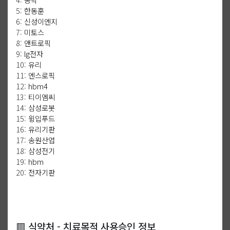
5:
한동훈
6:
신성이엔지
7:
미토스
8:
앤트로픽
9:
lg전자
10:
유리
11:
엔스로픽
12:
hbm4
13:
티이엠씨
14:
삼성로봇
15:
윙입푸드
16:
유리기판
17:
송원산업
18:
삼성전기
19:
hbm
20:
전자기판
🟥 식약처 - 치료목적 사용승인 정보