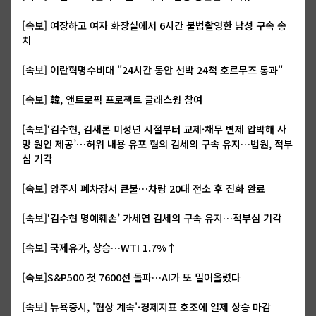
[속보] 여장하고 여자 화장실에서 6시간 불법촬영한 남성 구속 송
치
[속보] 이란혁명수비대 "24시간 동안 선박 24척 호르무즈 통과"
[속보] 韓, 앤트로픽 프로젝트 글래스윙 참여
[속보]‘김수현, 김새론 미성년 시절부터 교제·채무 변제 압박해 사
망 원인 제공’⋯허위 내용 유포 혐의 김세의 구속 유지…법원, 적부
심 기각
[속보] 양주시 폐차장서 큰불…차량 20대 전소 후 진화 완료
[속보]‘김수현 명예훼손’ 가세연 김세의 구속 유지…적부심 기각
[속보] 국제유가, 상승…WTI 1.7%↑
[속보]S&P500 첫 7600선 돌파…AI가 또 밀어올렸다
[속보] 뉴욕증시, '협상 계속'·경제지표 호조에 일제 상승 마감