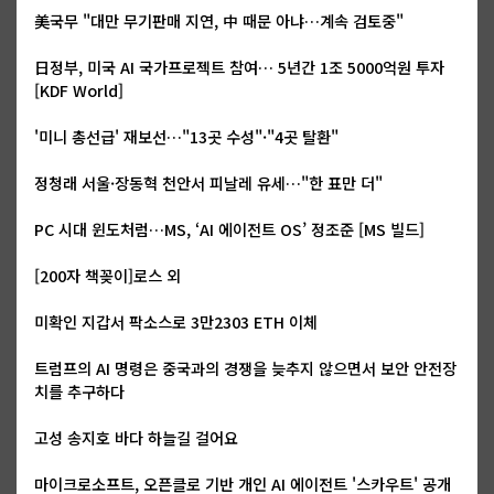
美국무 "대만 무기판매 지연, 中 때문 아냐…계속 검토중"
日정부, 미국 AI 국가프로젝트 참여… 5년간 1조 5000억원 투자
[KDF World]
'미니 총선급' 재보선…"13곳 수성"·"4곳 탈환"
정청래 서울·장동혁 천안서 피날레 유세…"한 표만 더"
PC 시대 윈도처럼…MS, ‘AI 에이전트 OS’ 정조준 [MS 빌드]
[200자 책꽂이]로스 외
미확인 지갑서 팍소스로 3만2303 ETH 이체
트럼프의 AI 명령은 중국과의 경쟁을 늦추지 않으면서 보안 안전장
치를 추구하다
고성 송지호 바다 하늘길 걸어요
마이크로소프트, 오픈클로 기반 개인 AI 에이전트 '스카우트' 공개