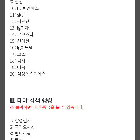
9:
삼성
10:
LG씨엔에스
11:
skt
12:
김택진
13:
lg전자
14:
로보스타
15:
신라젠
16:
lg이노텍
17:
코스닥
18:
금리
19:
미국
20:
삼성에스디에스
🟥 테마 검색 랭킹
※ 클릭하면 관련 종목을 볼 수 있습니다.
1:
삼성전자
2:
퓨리오사AI
3:
엔트로픽
4:
동박