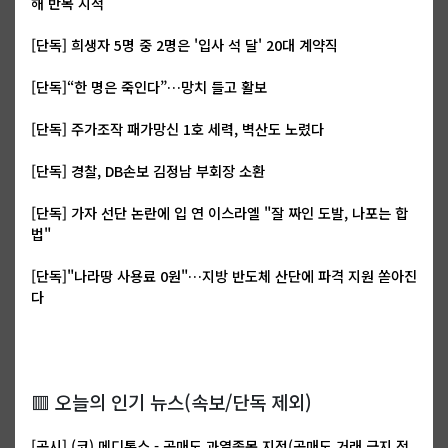
해 반복 지적
[단독] 희생자 5명 중 2명은 '입사 석 달' 20대 계약직
[단독]“한 명은 죽인다”…망치 들고 활보
[단독] 주가조작 패가망신 1호 세력, 벽산도 노렸다
[단독] 경찰, DB손보 김정남 부회장 소환
[단독] 가자 선단 논란에 입 연 이스라엘 "잘 짜인 도발, 나포는 합
법"
[단독]"나라땅 사용료 0원"…지방 반도체 산단에 파격 지원 쏟아진
다
🟥 오늘의 인기 뉴스(속보/단독 제외)
[공시] (코) 메디톡스 - 공매도 과열종목 지정(공매도 거래 금지 적