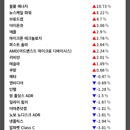
블룸 에너지
▲
10.73
%
뉴스케일 파워
▲
8.22
%
브로드컴
▲
4.7
%
아이온큐
▲
3.06
%
애플
▲
2.9
%
마이크론 테크놀로지
▲
2.76
%
퍼스트 솔라
▲
2.64
%
AMD(어드밴스드 마이크로 디바이시스)
▲
2.24
%
리비안
▲
2.01
%
테슬라
▲
1.89
%
쿠팡
▲
0.66
%
메타
▼
-0.47
%
엔비디아
▼
-0.69
%
인텔
▼
-1.28
%
암 홀딩스 ADR
▼
-1.5
%
일라이 릴리
▼
-1.67
%
아마존닷컴
▼
-1.81
%
노보 노디스크 ADR
▼
-2.61
%
넷플릭스
▼
-2.94
%
알파벳 Class C
▼
-3.81
%