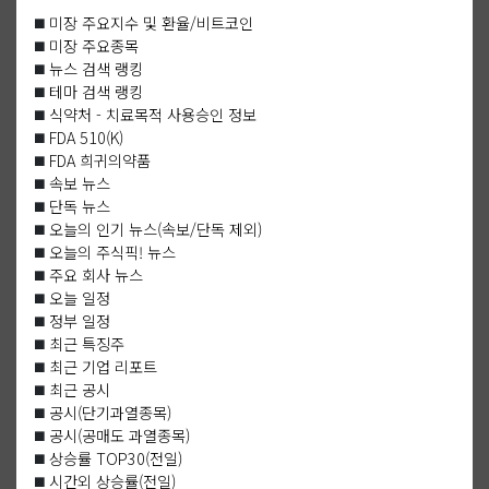
◼️
미장 주요지수 및 환율/비트코인
◼️
미장 주요종목
◼️
뉴스 검색 랭킹
◼️
테마 검색 랭킹
◼️
식약처 - 치료목적 사용승인 정보
◼️
FDA 510(K)
◼️
FDA 희귀의약품
◼️
속보 뉴스
◼️
단독 뉴스
◼️
오늘의 인기 뉴스(속보/단독 제외)
◼️
오늘의 주식픽! 뉴스
◼️
주요 회사 뉴스
◼️
오늘 일정
◼️
정부 일정
◼️
최근 특징주
◼️
최근 기업 리포트
◼️
최근 공시
◼️
공시(단기과열종목)
◼️
공시(공매도 과열종목)
◼️
상승률 TOP30(전일)
◼️
시간외 상승률(전일)