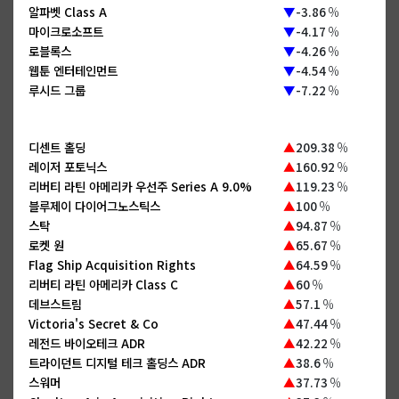
알파벳 Class A
▼
-3.86
%
마이크로소프트
▼
-4.17
%
로블록스
▼
-4.26
%
웹툰 엔터테인먼트
▼
-4.54
%
루시드 그룹
▼
-7.22
%
디센트 홀딩
▲
209.38
%
레이저 포토닉스
▲
160.92
%
리버티 라틴 아메리카 우선주 Series A 9.0%
▲
119.23
%
블루제이 다이어그노스틱스
▲
100
%
스탁
▲
94.87
%
로켓 원
▲
65.67
%
Flag Ship Acquisition Rights
▲
64.59
%
리버티 라틴 아메리카 Class C
▲
60
%
데브스트림
▲
57.1
%
Victoria's Secret & Co
▲
47.44
%
레전드 바이오테크 ADR
▲
42.22
%
트라이던트 디지털 테크 홀딩스 ADR
▲
38.6
%
스워머
▲
37.73
%