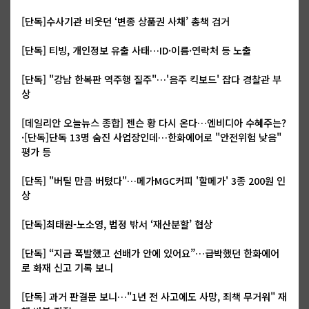
[단독]수사기관 비웃던 ‘변종 상품권 사채’ 총책 검거
[단독] 티빙, 개인정보 유출 사태…ID·이름·연락처 등 노출
[단독] "강남 한복판 역주행 질주"…'음주 킥보드' 잡다 경찰관 부
상
[데일리안 오늘뉴스 종합] 젠슨 황 다시 온다…엔비디아 수혜주는?
·[단독]단독 13명 숨진 사업장인데…한화에어로 "안전위험 낮음"
평가 등
[단독] "버틸 만큼 버텼다"…메가MGC커피 '할메가' 3종 200원 인
상
[단독]최태원-노소영, 법정 밖서 ‘재산분할’ 협상
[단독] “지금 폭발했고 선배가 안에 있어요”…급박했던 한화에어
로 화재 신고 기록 보니
[단독] 과거 판결문 보니…"1년 전 사고에도 사망, 죄책 무거워" 재