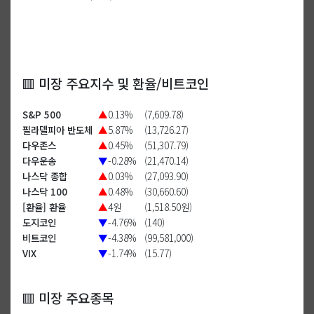
🟥 미장 주요지수 및 환율/비트코인
S&P 500
▲
0.13%
(7,609.78)
필라델피아 반도체
▲
5.87%
(13,726.27)
다우존스
▲
0.45%
(51,307.79)
다우운송
▼
-0.28%
(21,470.14)
나스닥 종합
▲
0.03%
(27,093.90)
나스닥 100
▲
0.48%
(30,660.60)
[환율] 환율
▲
4원
(1,518.50원)
도지코인
▼
-4.76%
(140)
비트코인
▼
-4.38%
(99,581,000)
VIX
▼
-1.74%
(15.77)
🟥 미장 주요종목