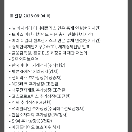
🟥 일정 2026-06-04 목
▪️ 닐 카시카리 미니애폴리스 연은 총재 연설(현지시간)
▪️ 토마스 바킨 리치먼드 연은 총재 연설(현지시간)
▪️ 메리 데일리 샌프란시스코 연은 총재 연설(현지시간)
▪️ 경제협력개발기구(OECD), 세계경제전망 발표
▪️ 금융감독원, 홍콩 ELS 과징금 제재안 재논의
▪️ 5월 외환보유액
▪️ 한국비티비 거래정지(주식병합)
▪️ 텔콘RF제약 거래정지(감자)
▪️ 셀레믹스 추가상장(유상증자)
▪️ MDS테크 추가상장(CB전환)
▪️ 대주전자재료 추가상장(CB전환)
▪️ 코스모로보틱스 추가상장(CB전환)
▪️ 컨텍 추가상장(CB전환)
▪️ 쓰리빌리언 추가상장(주식매수선택권행사)
▪️ 한울소재과학 추가상장(BW행사)
▪️ SKAI 추가상장(CB전환)
▪️ 에임드바이오 보호예수 해제