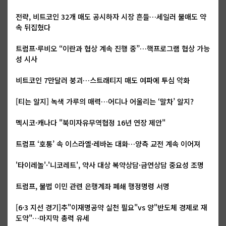
전략, 비트코인 32개 매도 공시하자 시장 흔들…세일러 불매도 약
속 뒤집혔다
트럼프·루비오 “이란과 협상 계속 진행 중”…핵프로그램 협상 가능
성 시사
비트코인 7만달러 붕괴…스트래티지 매도 여파에 투심 악화
[티는 알지] 녹색 가루의 매력…어디나 어울리는 ‘말차’ 알지?
멕시코·캐나다 "북미자유무역협정 16년 연장 제안"
트럼프 ‘호통’ 속 이스라엘·레바논 대화…양측 교전 계속 이어져
'타이레놀'·'니코레트', 약사 대상 복약상담·금연상담 중요성 조명
트럼프, 불법 이민 관련 은행계좌 폐쇄 행정명령 서명
[6·3 지선 경기]추"이재명공약 실천 필요"vs 양"반도체 경제로 재
도약"…마지막 총력 유세