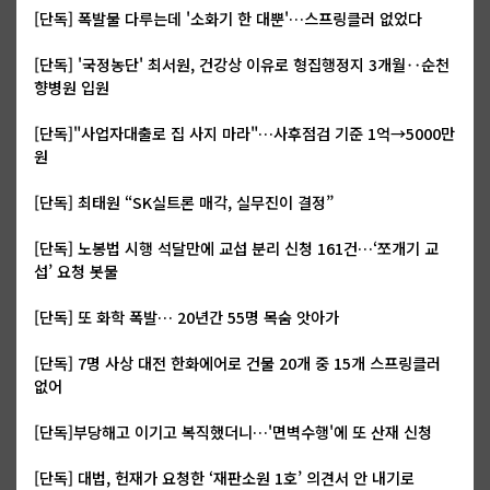
[단독] 폭발물 다루는데 '소화기 한 대뿐'…스프링클러 없었다
[단독] '국정농단' 최서원, 건강상 이유로 형집행정지 3개월‥순천
향병원 입원
[단독]"사업자대출로 집 사지 마라"…사후점검 기준 1억→5000만
원
[단독] 최태원 “SK실트론 매각, 실무진이 결정”
[단독] 노봉법 시행 석달만에 교섭 분리 신청 161건…‘쪼개기 교
섭’ 요청 봇물
[단독] 또 화학 폭발… 20년간 55명 목숨 앗아가
[단독] 7명 사상 대전 한화에어로 건물 20개 중 15개 스프링클러
없어
[단독]부당해고 이기고 복직했더니…'면벽수행'에 또 산재 신청
[단독] 대법, 헌재가 요청한 ‘재판소원 1호’ 의견서 안 내기로