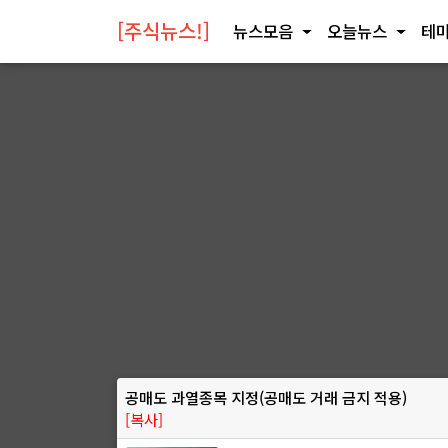
[주식뉴스!]
뉴스모음
오늘뉴스
테마
공매도 과열종목 지정(공매도 거래 금지 적용)
[복사]