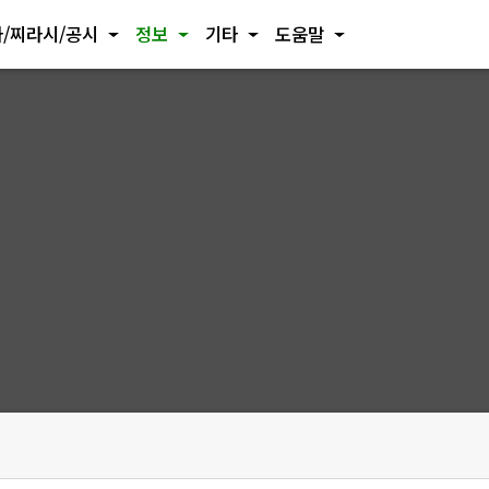
/찌라시/공시
정보
기타
도움말