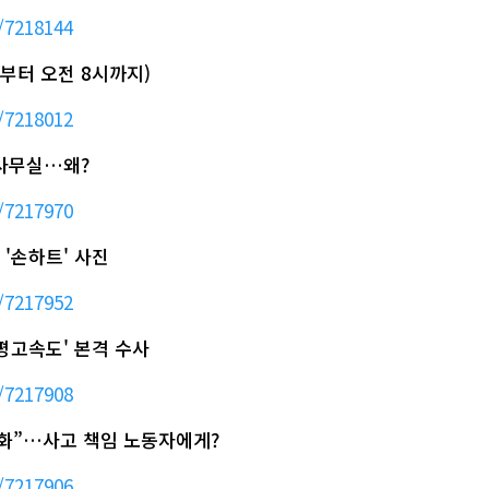
/7218144
전일부터 오전 8시까지)
/7218012
 사무실…왜?
/7217970
'손하트' 사진
/7217952
평고속도' 본격 수사
/7217908
 강화”…사고 책임 노동자에게?
/7217906