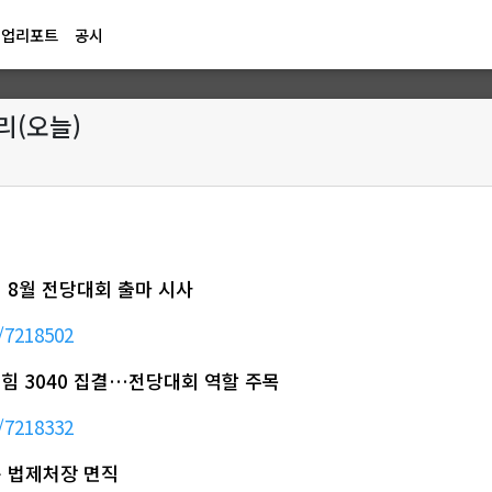
기업리포트
공시
정리(오늘)
 8월 전당대회 출마 시사
/7218502
민의힘 3040 집결…전당대회 역할 주목
/7218332
규 법제처장 면직