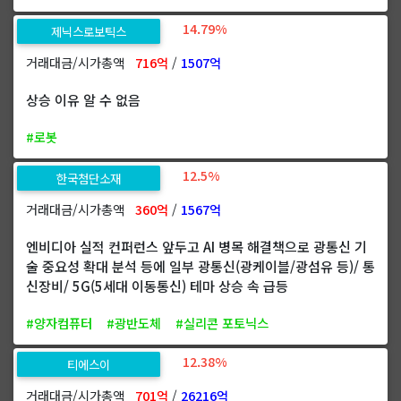
14.79%
제닉스로보틱스
거래대금/시가총액
716억
/
1507억
상승 이유 알 수 없음
#로봇
12.5%
한국첨단소재
거래대금/시가총액
360억
/
1567억
엔비디아 실적 컨퍼런스 앞두고 AI 병목 해결책으로 광통신 기
술 중요성 확대 분석 등에 일부 광통신(광케이블/광섬유 등)/ 통
신장비/ 5G(5세대 이동통신) 테마 상승 속 급등
#양자컴퓨터
#광반도체
#실리콘 포토닉스
12.38%
티에스이
거래대금/시가총액
701억
/
26216억