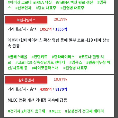
#아이진 코로나 mRNA 백신
#mRNA 백신 원료 생산
#엠폭
스
#산부인과
#당뇨 대표주
#전염병 대표주
28.19%
녹십자엠에스
거래대금/시가총액
1051억
/
1355억
에볼라/한타바이러스 확산 영향 등에 일부 코로나19 테마 상승
속 급등
#콜레스테롤
#진단키트
#한타바이러스
#코로나 혈장 치
료
#코로나19 신속진단키트 젠바디
#엠폭스
#원숭이두창 백
신/치료제 등
#마이코플라스마
#전염병 대표주
19.87%
삼화콘덴서
거래대금/시가총액
4395억
/
8170억
MLCC 업황 개선 기대감 지속에 급등
#전기차 2차전지 음극재
#MLCC
#삼성전기 전고체 배터리