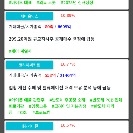
#바이오 대표
#의료 로봇
#2025년 신규상장
10.89%
세아홀딩스
거래대금/시가총액
80억
/
6609억
299.20억원 규모자사주 공개매수 결정에 급등
#세아 계열사
10.77%
코리아써키트
거래대금/시가총액
553억
/
21464억
업황 개선 수혜 및 밸류에이션 매력 보유 분석 등에 급등
#아이폰 애플 관련주
#반도체 후공정 소재
#반도체 PCB 인쇄
회로기판
#영풍그룹
#고려아연 지분경쟁
#반도체 패키
징
#CXL
#브로드컴
10.57%
애경케미칼