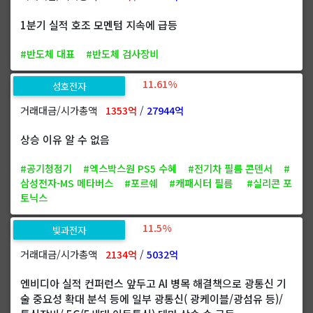
1분기 실적 호조 모멘텀 지속에 급등
#반도체 대표
#반도체 검사장비
11.61%
성호전자
거래대금/시가총액
1353억
/
27944억
상승 이유 알 수 없음
#공기청정기
#엑스박스원 PS5 수혜
#전기차 필름 콘덴서
#
삼성전자-MS 메타버스
#포르쉐
#캐패시터 필름
#실리콘 포
토닉스
11.5%
빛과전자
거래대금/시가총액
2134억
/
5032억
엔비디아 실적 컨퍼런스 앞두고 AI 병목 해결책으로 광통신 기
술 중요성 확대 분석 등에 일부 광통신( 광케이블/광섬유 등)/