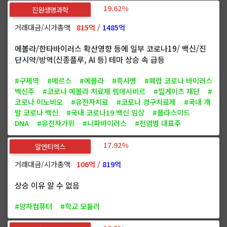
19.62%
진원생명과학
거래대금/시가총액
815억
/
1485억
에볼라/한타바이러스 확산영향 등에 일부 코로나19/ 백신/진
단시약/방역(신종플루, AI 등) 테마 상승 속 급등
#구제역
#메르스
#에볼라
#흑사병
#폐렴 코로나 바이러스
백신주
#코로나 에볼라 치료제 렘데시비르
#빌게이츠 재단
#
코로나 이노비오
#유전자치료
#코로나 경구치료제
#국내 개
발 코로나 백신
#국내 코로나19 백신 임상
#플라스미드
DNA
#유전자가위
#니파바이러스
#전염병 대표주
17.92%
알엔티엑스
거래대금/시가총액
106억
/
819억
상승 이유 알 수 없음
#양자컴퓨터
#학교 모듈러