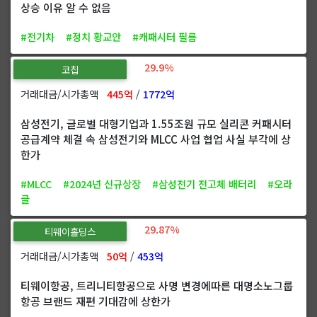
상승 이유 알 수 없음
#전기차
#정치 황교안
#캐패시터 필름
29.9%
코칩
거래대금/시가총액
445억
/
1772억
삼성전기, 글로벌 대형기업과 1.55조원 규모 실리콘 커패시터
공급계약 체결 속 삼성전기와 MLCC 사업 협업 사실 부각에 상
한가
#MLCC
#2024년 신규상장
#삼성전기 전고체 배터리
#오라
클
29.87%
티웨이홀딩스
거래대금/시가총액
50억
/
453억
티웨이항공, 트리니티항공으로 사명 변경에따른 대명소노그룹
항공 브랜드 재편 기대감에 상한가