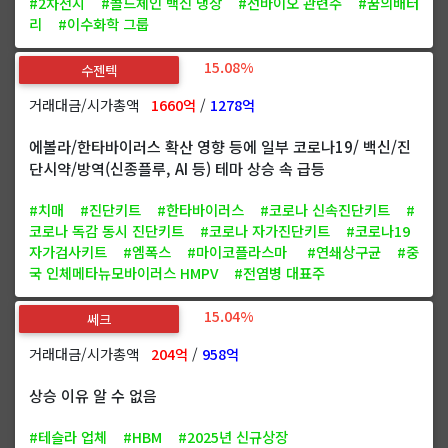
#2차전지
#콜드체인 백신 냉장
#선바이오 관련주
#꿈의배터
리
#이수화학 그룹
15.08%
수젠텍
거래대금/시가총액
1660억
/
1278억
에볼라/한타바이러스 확산 영향 등에 일부 코로나19/ 백신/진
단시약/방역(신종플루, AI 등) 테마 상승 속 급등
#치매
#진단키트
#한타바이러스
#코로나 신속진단키트
#
코로나 독감 동시 진단키트
#코로나 자가진단키트
#코로나19
자가검사키트
#엠폭스
#마이코플라스마
#연쇄상구균
#중
국 인체메타뉴모바이러스 HMPV
#전염병 대표주
15.04%
쎄크
거래대금/시가총액
204억
/
958억
상승 이유 알 수 없음
#테슬라 업체
#HBM
#2025년 신규상장