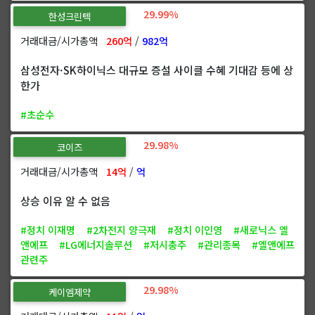
29.99%
한성크린텍
거래대금/시가총액
260억
/
982억
삼성전자·SK하이닉스 대규모 증설 사이클 수혜 기대감 등에 상
한가
#초순수
29.98%
코이즈
거래대금/시가총액
14억
/
억
상승 이유 알 수 없음
#정치 이재명
#2차전지 양극재
#정치 이인영
#새로닉스 엘
앤에프
#LG에너지솔루션
#저시총주
#관리종목
#엘앤에프
관련주
29.98%
케이엠제약