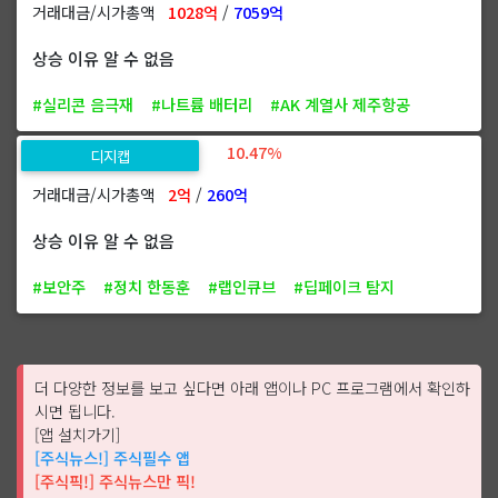
거래대금/시가총액
1028억
/
7059억
상승 이유 알 수 없음
#실리콘 음극재
#나트륨 배터리
#AK 계열사 제주항공
10.47%
디지캡
거래대금/시가총액
2억
/
260억
상승 이유 알 수 없음
#보안주
#정치 한동훈
#랩인큐브
#딥페이크 탐지
더 다양한 정보를 보고 싶다면 아래 앱이나 PC 프로그램에서 확인하
시면 됩니다.
[앱 설치가기]
[주식뉴스!] 주식필수 앱
[주식픽!] 주식뉴스만 픽!