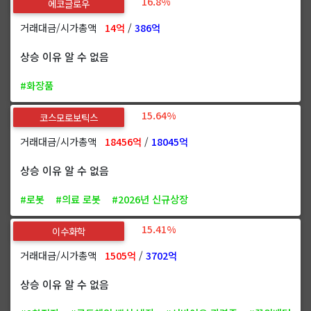
16.8%
에코글로우
거래대금/시가총액
14억
/
386억
상승 이유 알 수 없음
#화장품
15.64%
코스모로보틱스
거래대금/시가총액
18456억
/
18045억
상승 이유 알 수 없음
#로봇
#의료 로봇
#2026년 신규상장
15.41%
이수화학
거래대금/시가총액
1505억
/
3702억
상승 이유 알 수 없음