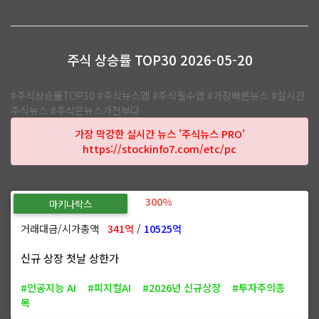
주식 상승률 TOP30 2026-05-20
#주식상승률TOP30 #주식뉴스앱 #주식필수앱 #가장빠른뉴스 #실시간
주식뉴스 #주식은뉴스가전부다
가장 막강한 실시간 뉴스 '주식뉴스 PRO'
https://stockinfo7.com/etc/pc
300%
마키나락스
거래대금/시가총액
341억
/
10525억
신규 상장 첫날 상한가
#인공지능 AI
#피지컬AI
#2026년 신규상장
#투자주의종
목