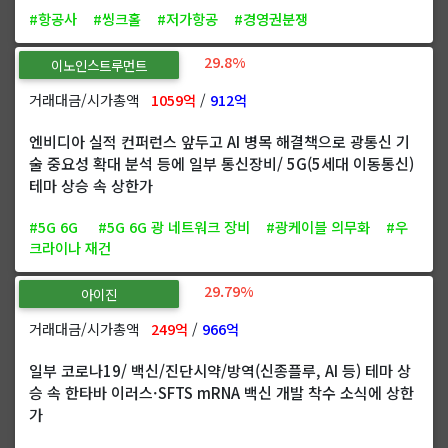
#항공사
#씽크홀
#저가항공
#경영권분쟁
29.8%
이노인스트루먼트
거래대금/시가총액
1059억
/
912억
엔비디아 실적 컨퍼런스 앞두고 AI 병목 해결책으로 광통신 기
술 중요성 확대 분석 등에 일부 통신장비/ 5G(5세대 이동통신)
테마 상승 속 상한가
#5G 6G
#5G 6G 광 네트워크 장비
#광케이블 의무화
#우
크라이나 재건
29.79%
아이진
거래대금/시가총액
249억
/
966억
일부 코로나19/ 백신/진단시약/방역(신종플루, AI 등) 테마 상
승 속 한타바 이러스·SFTS mRNA 백신 개발 착수 소식에 상한
가