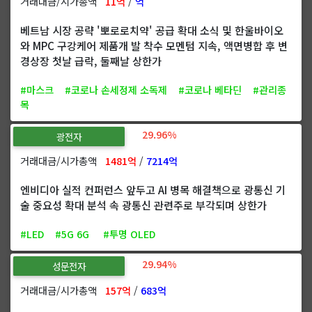
거래대금/시가총액
11억
/
억
베트남 시장 공략 '뽀로로치약' 공급 확대 소식 및 한울바이오
와 MPC 구강케어 제품개 발 착수 모멘텀 지속, 액면병합 후 변
경상장 첫날 급락, 둘째날 상한가
#마스크
#코로나 손세정제 소독제
#코로나 베타딘
#관리종
목
29.96%
광전자
거래대금/시가총액
1481억
/
7214억
엔비디아 실적 컨퍼런스 앞두고 AI 병목 해결책으로 광통신 기
술 중요성 확대 분석 속 광통신 관련주로 부각되며 상한가
#LED
#5G 6G
#투명 OLED
29.94%
성문전자
거래대금/시가총액
157억
/
683억