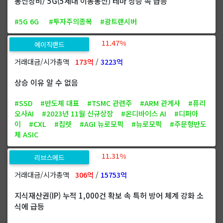
통신장비/ 5G(5세대 이동통신) 테마 상승 속 급등
#5G 6G
#투자주의종목
#광트랜시버
11.47%
에이직랜드
거래대금/시가총액
173억
/
3223억
상승 이유 알 수 없음
#SSD
#반도체 대표
#TSMC 관련주
#ARM 관계사
#퓨리
오사AI
#2023년 11월 신규상장
#온디바이스 AI
#디퍼아
이
#CXL
#칩렛
#AGI 뉴로모픽
#뉴로모픽
#주문형반도
체 ASIC
11.31%
리브스메드
거래대금/시가총액
306억
/
15753억
지식재산권(IP) 누적 1,000건 확보 속 특허 방어 체계 강화 소
식에 급등