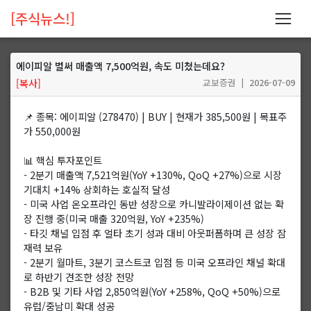
[주식뉴스!]
에이피알 벌써 매출액 7,500억원, 속도 미쳤는데요?
[복사]
교보증권 |
2026-07-09
📌 종목: 에이피알 (278470) | BUY | 현재가 385,500원 | 목표주
가 550,000원
📊 핵심 투자포인트
- 2분기 매출액 7,521억원(YoY +130%, QoQ +27%)으로 시장
기대치 +14% 상회하는 호실적 달성
- 미국 사업 온오프라인 동반 성장으로 카니발라이제이션 없는 확
장 진행 중(미국 매출 320억원, YoY +235%)
- 타깃 채널 입점 후 얼타 초기 성과 대비 아웃퍼폼하며 큰 성장 잠
재력 보유
- 2분기 월마트, 3분기 코스트코 입점 등 미국 오프라인 채널 확대
로 하반기 견조한 성장 전망
- B2B 및 기타 사업 2,850억원(YoY +258%, QoQ +50%)으로
유럽/중남미 확대 성공