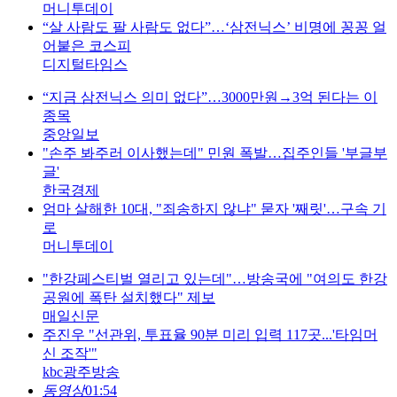
머니투데이
“살 사람도 팔 사람도 없다”…‘삼전닉스’ 비명에 꽁꽁 얼
어붙은 코스피
디지털타임스
“지금 삼전닉스 의미 없다”…3000만원→3억 된다는 이
종목
중앙일보
"손주 봐주러 이사했는데" 민원 폭발…집주인들 '부글부
글'
한국경제
엄마 살해한 10대, "죄송하지 않냐" 묻자 '째릿'…구속 기
로
머니투데이
"한강페스티벌 열리고 있는데"…방송국에 "여의도 한강
공원에 폭탄 설치했다" 제보
매일신문
주진우 "선관위, 투표율 90분 미리 입력 117곳...'타임머
신 조작'"
kbc광주방송
동영상
01:54