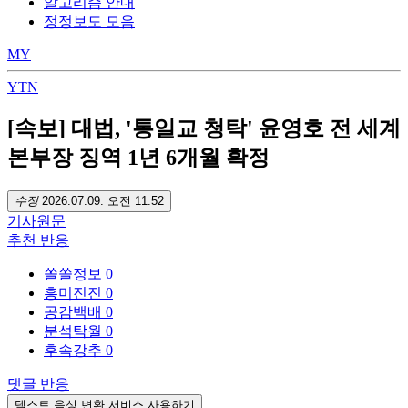
알고리즘 안내
정정보도 모음
MY
YTN
[속보] 대법, '통일교 청탁' 윤영호 전 세계
본부장 징역 1년 6개월 확정
수정
2026.07.09. 오전 11:52
기사
원문
추천
반응
쏠쏠정보
0
흥미진진
0
공감백배
0
분석탁월
0
후속강추
0
댓글
반응
텍스트 음성 변환 서비스 사용하기