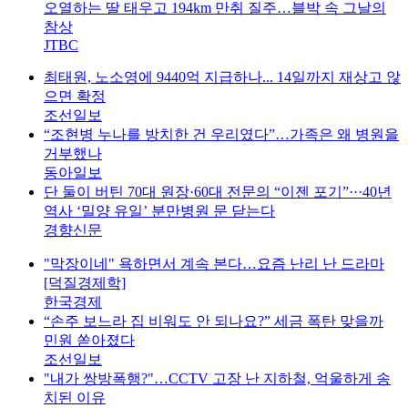
오열하는 딸 태우고 194km 만취 질주…블박 속 그날의
참상
JTBC
최태원, 노소영에 9440억 지급하나... 14일까지 재상고 않
으면 확정
조선일보
“조현병 누나를 방치한 건 우리였다”…가족은 왜 병원을
거부했나
동아일보
단 둘이 버틴 70대 원장·60대 전문의 “이젠 포기”···40년
역사 ‘밀양 유일’ 분만병원 문 닫는다
경향신문
"막장이네" 욕하면서 계속 본다…요즘 난리 난 드라마
[덕질경제학]
한국경제
“손주 보느라 집 비워도 안 되나요?” 세금 폭탄 맞을까
민원 쏟아졌다
조선일보
"내가 쌍방폭행?"…CCTV 고장 난 지하철, 억울하게 송
치된 이유