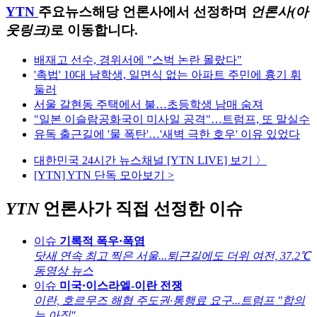
YTN
주요뉴스
해당 언론사에서 선정하며
언론사(아
웃링크)
로 이동합니다.
배재고 선수, 경위서에 "스벅 논란 몰랐다"
'촉법' 10대 남학생, 일면식 없는 아파트 주민에 흉기 휘
둘러
서울 갈현동 주택에서 불…초등학생 남매 숨져
"일본 이슬람공화국이 미사일 공격"…트럼프, 또 말실수
유독 출근길에 '물 폭탄'…'새벽 극한 호우' 이유 있었다
대한민국 24시간 뉴스채널 [YTN LIVE] 보기 〉
[YTN] YTN 단독 모아보기 >
YTN
언론사가 직접 선정한 이슈
이슈
기록적 폭우·폭염
닷새 연속 최고 찍은 서울...퇴근길에도 더위 여전, 37.2℃
동영상 뉴스
이슈
미국·이스라엘-이란 전쟁
이란, 호르무즈 해협 주도권·통행료 요구...트럼프 "합의
는 아직"