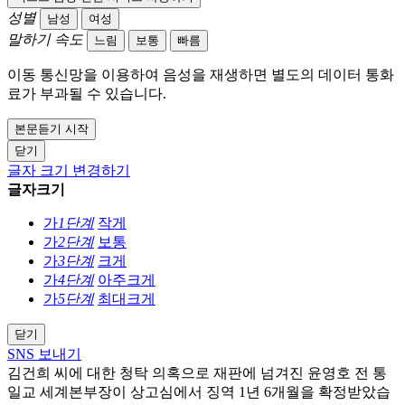
성별
남성
여성
말하기 속도
느림
보통
빠름
이동 통신망을 이용하여 음성을 재생하면 별도의 데이터 통화
료가 부과될 수 있습니다.
본문듣기 시작
닫기
글자 크기 변경하기
글자크기
가
1단계
작게
가
2단계
보통
가
3단계
크게
가
4단계
아주크게
가
5단계
최대크게
닫기
SNS 보내기
김건희 씨에 대한 청탁 의혹으로 재판에 넘겨진 윤영호 전 통
일교 세계본부장이 상고심에서 징역 1년 6개월을 확정받았습