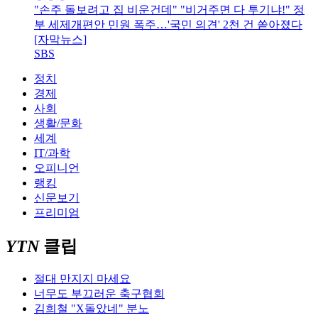
"손주 돌보려고 집 비운건데" "비거주면 다 투기냐!" 정
부 세제개편안 민원 폭주…'국민 의견' 2천 건 쏟아졌다
[자막뉴스]
SBS
정치
경제
사회
생활/문화
세계
IT/과학
오피니언
랭킹
신문보기
프리미엄
YTN
클립
절대 만지지 마세요
너무도 부끄러운 축구협회
김희철 "X돌았네" 분노