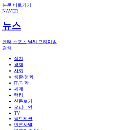
본문 바로가기
NAVER
뉴스
엔터
스포츠
날씨
프리미엄
검색
정치
경제
사회
생활/문화
IT/과학
세계
랭킹
신문보기
오피니언
TV
팩트체크
언론사별