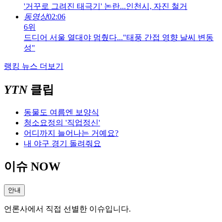
'거꾸로 그려진 태극기' 논란...인천시, 자진 철거
동영상
02:06
6위
드디어 서울 열대야 멈췄다..."태풍 간접 영향 날씨 변동
성"
랭킹 뉴스 더보기
YTN
클립
동물도 여름엔 보양식
청소요정의 '직업정신'
어디까지 늘어나는 거예요?
내 야구 경기 돌려줘요
이슈 NOW
안내
언론사에서 직접 선별한 이슈입니다.