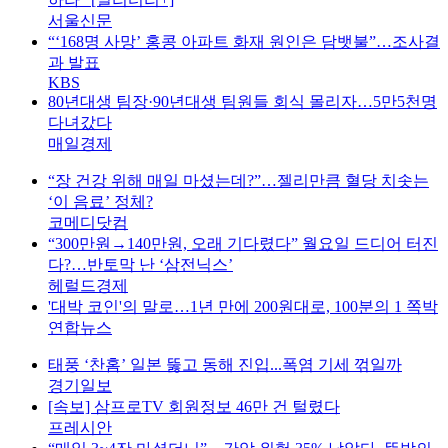
서울신문
“‘168명 사망’ 홍콩 아파트 화재 원인은 담뱃불”…조사결
과 발표
KBS
80년대생 팀장·90년대생 팀원들 회식 몰리자…5만5천명
다녀갔다
매일경제
“장 건강 위해 매일 마셨는데?”…젤리만큼 혈당 치솟는
‘이 음료’ 정체?
코메디닷컴
“300만원→140만원, 오래 기다렸다” 월요일 드디어 터진
다?…반토막 난 ‘삼전닉스’
헤럴드경제
'대박 코인'의 말로…1년 만에 200원대로, 100분의 1 쪽박
연합뉴스
태풍 ‘찬홈’ 일본 뚫고 동해 진입...폭염 기세 꺾일까
경기일보
[속보] 삼프로TV 회원정보 46만 건 털렸다
프레시안