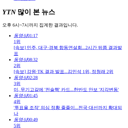
YTN
많이 본 뉴스
오후 6시~7시까지 집계한 결과입니다.
동영상
01:17
1위
[속보] 민주, 대구·경북 합동연설회...2시간 뒤쯤 결과발
표
동영상
08:32
2위
[속보] 강원·TK 결과 발표...김민석 1위, 정청래 2위
동영상
02:28
3위
미, 무기고갈에 '전술핵' 카드...한반도 안보 '지각변동'
동영상
01:45
4위
'투표율 조작' 의심 정황 줄줄이...전국·대선까지 확대되
나
동영상
00:49
5위