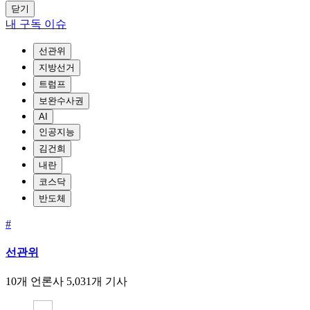
닫기
내 구독 이슈
선관위
지방선거
트럼프
보완수사권
AI
인공지능
김건희
내란
코스닥
반도체
#
선관위
10개 언론사
5,031개 기사