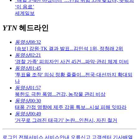
“매일 3~4잔 마셨더니”…간암 위험 35% 낮았다, 뜻밖의
‘이 음료’
세계일보
YTN
헤드라인
동영상
08:32
[속보] 강원·TK 결과 발표...김민석 1위, 정청래 2위
동영상
02:21
'경찰 가족' 피의자인 사건 45건...파악·관리 체계 미비
동영상
01:45
'투표율 조작' 의심 정황 줄줄이...전국·대선까지 확대되
나
동영상
01:57
북한도 극한 폭염...건강, 농작물 관리 비상
동영상
00:30
태풍 간접 영향에 제주 강풍 특보...시설 피해 잇따라
동영상
00:49
'거꾸로 그려진 태극기' 논란...인천시, 자진 철거
로그인
전체서비스
서비스안내
오류신고
고객센터
기사배열