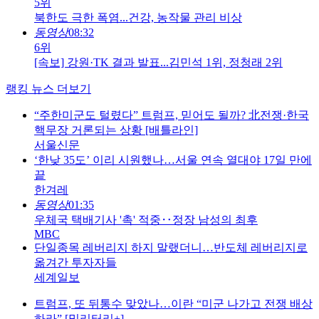
5위
북한도 극한 폭염...건강, 농작물 관리 비상
동영상
08:32
6위
[속보] 강원·TK 결과 발표...김민석 1위, 정청래 2위
랭킹 뉴스 더보기
“주한미군도 털렸다” 트럼프, 믿어도 될까? 北전쟁·한국
핵무장 거론되는 상황 [배틀라인]
서울신문
‘한낮 35도’ 이리 시원했나…서울 연속 열대야 17일 만에
끝
한겨레
동영상
01:35
우체국 택배기사 '촉' 적중‥정장 남성의 최후
MBC
단일종목 레버리지 하지 말랬더니…반도체 레버리지로
옮겨간 투자자들
세계일보
트럼프, 또 뒤통수 맞았나…이란 “미군 나가고 전쟁 배상
하라” [밀리터리+]