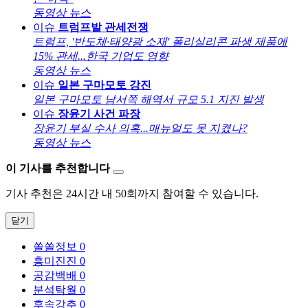
동영상 뉴스
이슈
트럼프발 관세전쟁
트럼프, '반도체·태양광 소재' 폴리실리콘 파생 제품에
15% 관세...한국 기업도 영향
동영상 뉴스
이슈
일본 구마모토 강진
일본 구마모토 남서쪽 해역서 규모 5.1 지진 발생
이슈
장윤기 사건 파장
장윤기 부실 수사 의혹...매뉴얼도 못 지켰나?
동영상 뉴스
이 기사를 추천합니다
기사 추천은 24시간 내 50회까지 참여할 수 있습니다.
닫기
쏠쏠정보
0
흥미진진
0
공감백배
0
분석탁월
0
후속강추
0