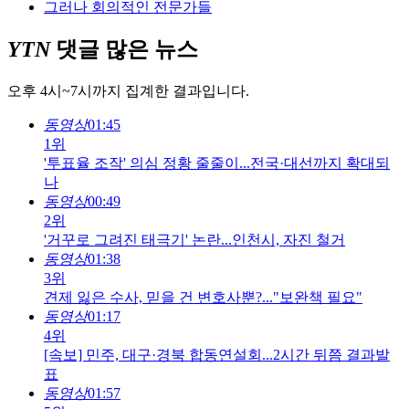
그러나 회의적인 전문가들
YTN
댓글 많은 뉴스
오후 4시~7시까지 집계한 결과입니다.
동영상
01:45
1위
'투표율 조작' 의심 정황 줄줄이...전국·대선까지 확대되
나
동영상
00:49
2위
'거꾸로 그려진 태극기' 논란...인천시, 자진 철거
동영상
01:38
3위
견제 잃은 수사, 믿을 건 변호사뿐?..."보완책 필요"
동영상
01:17
4위
[속보] 민주, 대구·경북 합동연설회...2시간 뒤쯤 결과발
표
동영상
01:57