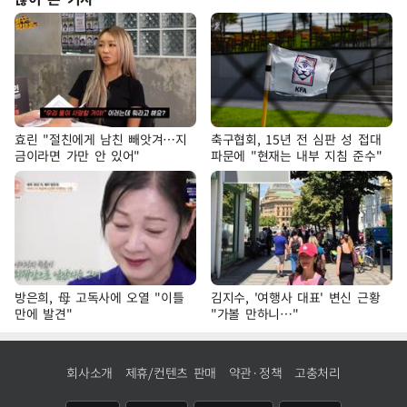
효린 "절친에게 남친 빼앗겨…지
축구협회, 15년 전 심판 성 접대
금이라면 가만 안 있어"
파문에 "현재는 내부 지침 준수"
방은희, 母 고독사에 오열 "이틀
김지수, '여행사 대표' 변신 근황
만에 발견"
"가볼 만하니…"
회사소개
제휴/컨텐츠 판매
약관·정책
고충처리