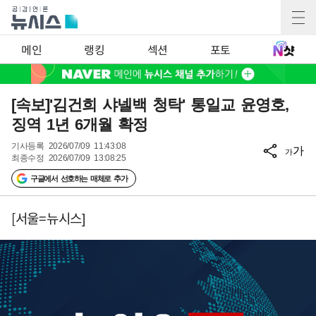
메인
랭킹
섹션
포토
[속보]'김건희 샤넬백 청탁' 통일교 윤영호,
징역 1년 6개월 확정
기사등록
2026/07/09 11:43:08
가
가
최종수정
2026/07/09 13:08:25
구글에서 선호하는 매체로 추가
[서울=뉴시스]