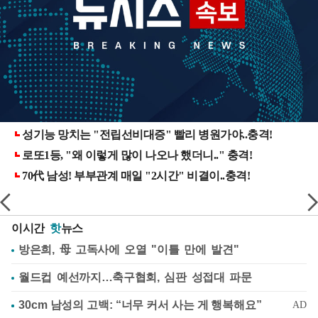
이시간
핫
뉴스
방은희, 母 고독사에 오열 "이틀 만에 발견"
월드컵 예선까지…축구협회, 심판 성접대 파문