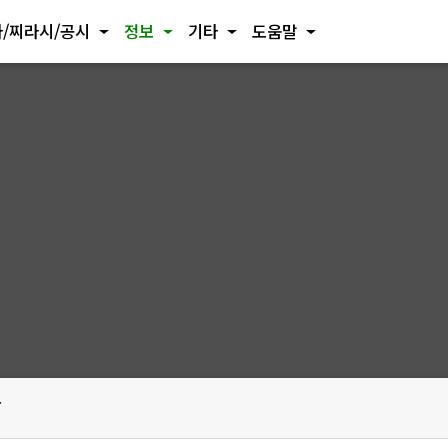
/찌라시/공시
정보
기타
도움말
보