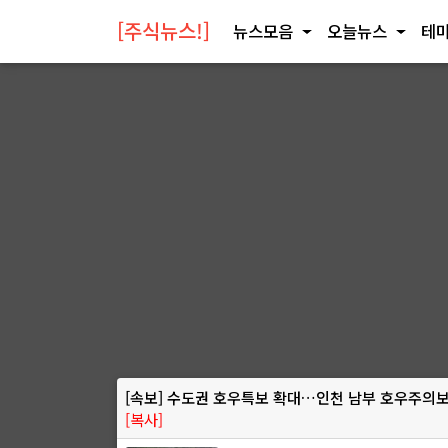
[주식뉴스!]
뉴스모음
오늘뉴스
테마
[속보] 수도권 호우특보 확대…인천 남부 호우주의
[복사]