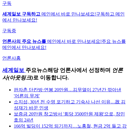
구독
세계일보 구독하고
메인에서 바로 만나보세요!
구독하고 메인
에서 만나보세요!
구독중
언론사의 주요 뉴스를
메인에서 바로 만나보세요!
주요 뉴스를
메인에서 만나보세요!
언론사홈
세계일보
주요뉴스
해당 언론사에서 선정하며
언론
사(아웃링크)
로 이동합니다.
판자촌 단칸방·연봉 20만원…김무열이 27년간 깎아낸
'어른의 무게'
소지섭, 30년 전 수영 포기하고 기숙사 나선 이유…故 김
성재가 바꾼 인생
보증금 20만원 창고방서 '회당 3500만원 제왕'으로, 장민
호의 24년
166억 빌딩이 152억 되기까지…노홍철, 현금 2억 들고 강