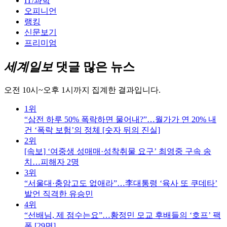
IT/과학
오피니언
랭킹
신문보기
프리미엄
세계일보
댓글 많은 뉴스
오전 10시~오후 1시까지 집계한 결과입니다.
1위
“삼전 하루 50% 폭락하면 물어내?”…월가가 연 20% 내
건 ‘폭락 보험’의 정체 [숫자 뒤의 진실]
2위
[속보] ‘여중생 성매매·성착취물 요구’ 최영중 구속 송
치…피해자 2명
3위
“서울대·충암고도 없애라”…李대통령 ‘육사 또 쿠데타’
발언 직격한 유승민
4위
“선배님, 제 점수는요”…황정민 모교 후배들의 ‘호프’ 팩
폭 [29면]