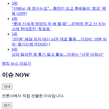
3위
“선배님, 제 점수는요”…황정민 모교 후배들의 ‘호프’ 팩
폭 [29면]
4위
“롯데·신세계 영업익 두 배 뛸 때”…8790억 주고 산 지누
스에 현대百만 ‘뒷걸음’
5위
‘3만원’ 배달 피자 대신 남은 재료 활용…가성비 ‘10분 피
자’ 즐기는법 [FOOD+]
6위
상의 탈의한 채 흉기 들고 활보…이유는 “너무 더워서”
랭킹 뉴스 더보기
이슈 NOW
안내
언론사에서 직접 선별한 이슈입니다.
닫기