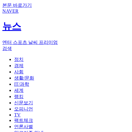
본문 바로가기
NAVER
뉴스
엔터
스포츠
날씨
프리미엄
검색
정치
경제
사회
생활/문화
IT/과학
세계
랭킹
신문보기
오피니언
TV
팩트체크
언론사별