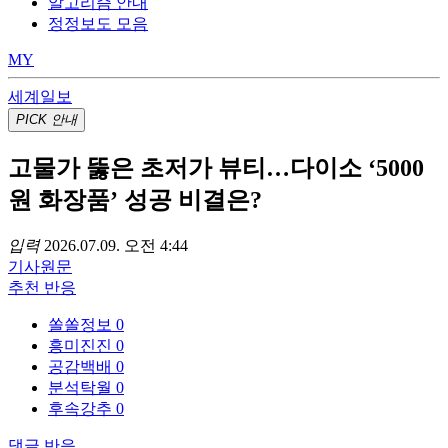
알고리즘 안내
정정보도 모음
MY
세계일보
PICK
안내
고물가 뚫은 초저가 뷰티…다이소 ‘5000
원 화장품’ 성공 비결은?
입력
2026.07.09. 오전 4:44
기사
원문
추천
반응
쏠쏠정보
0
흥미진진
0
공감백배
0
분석탁월
0
후속강추
0
댓글
반응