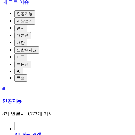
내 구독 이슈
인공지능
지방선거
증시
대통령
내란
보완수사권
미국
부동산
AI
폭염
#
인공지능
8개 언론사
9,773개 기사
AI 패권 경쟁