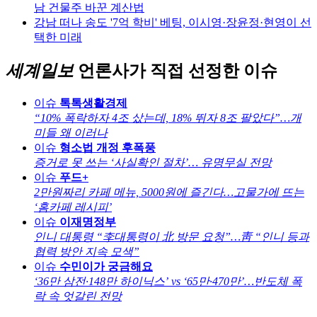
남 건물주 바꾼 계산법
강남 떠나 송도 '7억 학비' 베팅, 이시영·장윤정·현영이 선
택한 미래
세계일보
언론사가 직접 선정한 이슈
이슈
톡톡생활경제
“10% 폭락하자 4조 샀는데, 18% 뛰자 8조 팔았다”…개
미들 왜 이러나
이슈
형소법 개정 후폭풍
증거로 못 쓰는 ‘사실확인 절차’… 유명무실 전망
이슈
푸드+
2만원짜리 카페 메뉴, 5000원에 즐긴다…고물가에 뜨는
‘홈카페 레시피’
이슈
이재명정부
인니 대통령 “李대통령이 北 방문 요청”…靑 “인니 등과
협력 방안 지속 모색”
이슈
수민이가 궁금해요
‘36만 삼전·148만 하이닉스’ vs ‘65만·470만’…반도체 폭
락 속 엇갈린 전망