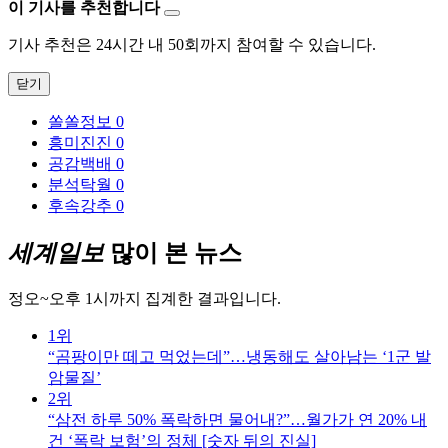
이 기사를 추천합니다
기사 추천은 24시간 내 50회까지 참여할 수 있습니다.
닫기
쏠쏠정보
0
흥미진진
0
공감백배
0
분석탁월
0
후속강추
0
세계일보
많이 본 뉴스
정오~오후 1시까지 집계한 결과입니다.
1위
“곰팡이만 떼고 먹었는데”…냉동해도 살아남는 ‘1군 발
암물질’
2위
“삼전 하루 50% 폭락하면 물어내?”…월가가 연 20% 내
건 ‘폭락 보험’의 정체 [숫자 뒤의 진실]