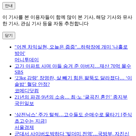
안내
이 기사를 본 이용자들이 함께 많이 본 기사, 해당 기사와 유사
한 기사, 관심 기사 등을 자동 추천합니다
닫기
"어젠 차익실현, 오늘은 줍줍"...하락장에 개미 '나홀로
방어'
머니투데이
고가 아파트 사며 아들 숨겨 준 아버지…재산 70억 몰수
SBS
‘23kg 감량’ 장영란, 살 빼기 힘든 팔뚝도 달라졌다… ‘이
솥밥’ 혈당 안정?
코메디닷컴
21년의 파경·9년의 소송… 최·노 ‘굴곡진 혼인’ 종지부
국민일보
‘삼전닉스’ 주가 털썩…고수들도 순매수로 물타기 [주식
초고수는 지금]
서울경제
군대서 사이버도박하다 '빚더미 전역'…국방부, 자진신