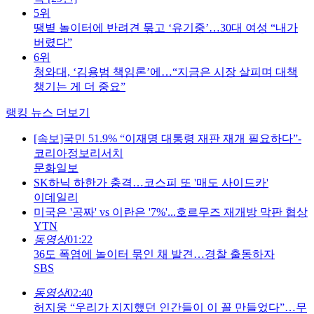
5위
땡볕 놀이터에 반려견 묶고 ‘유기중’…30대 여성 “내가
버렸다”
6위
청와대, ‘김용범 책임론’에…“지금은 시장 살피며 대책
챙기는 게 더 중요”
랭킹 뉴스 더보기
[속보]국민 51.9% “이재명 대통령 재판 재개 필요하다”-
코리아정보리서치
문화일보
SK하닉 하한가 충격…코스피 또 '매도 사이드카'
이데일리
미국은 '공짜' vs 이란은 '7%'...호르무즈 재개방 막판 협상
YTN
동영상
01:22
36도 폭염에 놀이터 묶인 채 발견…경찰 출동하자
SBS
동영상
02:40
허지웅 “우리가 지지했던 인간들이 이 꼴 만들었다”…무