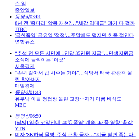
슨 일
중앙일보
동영상
03:01
8년 전 '종다리' 악몽 재현?…"체감 역대급" 과거 다 깰까
JTBC
'극한폭염' 금요일 '절정'…주말에도 덥지만 한풀 꺾인다
연합뉴스
“추석 전 모든 시민에 1인당 35만원 지급”…민생지원금
소식에 들썩이는 ‘이곳’
서울경제
“손녀 같아서 밥 사주는 거야”…식당서 태국 관광객 울
린 할아버지
매일경제
동영상
01:43
유부남 아들 청첩장 돌린 교장‥자기 이름 비석도
MBC
동영상
06:59
[날씨] 입추 코앞인데 '40℃ 폭염' 계속...태풍 영향 '촉각'
YTN
미자 'SK하닉 몰빵' 주식 근황 묻자…"지금 털면 죽는다"