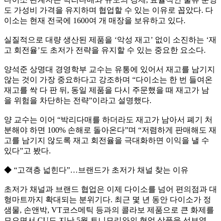
도 가성비 가격을 유지하며 협업할 수 있는 이유로 꼽았다. 다
이소는 현재 전국에 1600여 개 매장을 보유하고 있다.
실질적으로 대량 생산된 제품을 ‘악성 재고’ 없이 소진하는 ‘재
고 회전율’도 초저가 전략을 유지할 수 있는 중요한 요소다.
양석준 상명대 경영학부 교수는 유통에 있어서 재고를 남기지
않는 것이 가장 중요하다고 강조하며 “다이소는 한 번 들여온
재고를 싹 다 판 뒤, 동일 제품을 다시 주문했을 때 재고가 남
을 위험을 차단하는 전략”이라고 설명했다.
양 교수는 이어 “박리다매를 하더라도 재고가 남아서 폐기 처
분해야 하면 100% 손해로 돌아온다”며 “저렴하게 판매해도 재
고를 남기지 않도록 재고 회전율을 극대화하면 이익을 낼 수
있다”고 봤다.
◆ “고객층 넓힌다”…브랜드가 초저가 채널 찾는 이유
초저가 채널과 브랜드 협업은 이제 다이소를 넘어 편의점과 대
형마트까지 확대되는 분위기다. 최근 몇 년 동안 다이소가 정
샘물, 손앤박, VT코스메틱 등과의 콜라보 제품으로 큰 화제를
모으면서 CU도 지난 5월 토니모리와의 협업 상품을 선보였