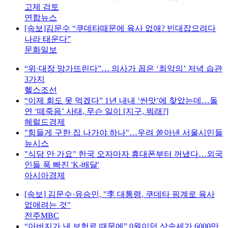
고제 검토
연합뉴스
[속보]김문수 “쿠데타때문에 육사 없애? 빈대잡으려다
나라 태운다”
문화일보
“위·대장 망가뜨린다”… 의사가 꼽은 ‘최악의’ 저녁 습관
3가지
헬스조선
“이제 회도 못 먹겠다” 1년 내내 ‘싼맛’에 찾았는데…돌
연 ‘떼죽음’ 사태, 무슨 일이 [지구, 뭐래?]
헤럴드경제
"힘들게 구한 집 나가야 하나"…우려 쏟아낸 서울시민들
뉴시스
"식당 안 가요" 한국 오자마자 휴대폰부터 꺼냈다…외국
인들 푹 빠진 'K-배달'
아시아경제
[속보] 김문수·유승민, "李 대통령, 쿠데타 핑계로 육사
없애려는 것"
전주MBC
“아버지가 낸 보험료 때문에” 0원이던 상속세가 6000만