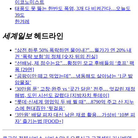
이코노미스트
태풍도 못 뚫는 한반도 폭염, 3개 다 비켜간다…오늘도
39도
한겨레
세계일보
헤드라인
“삼전 하루 50% 폭락하면 물어내?”…월가가 연 20% 내
건 ‘폭락 보험’의 정체 [숫자 뒤의 진실]
“선배님, 제 점수는요”…황정민 모교 후배들의 ‘호프’ 팩
폭 [29면]
“곰팡이만 떼고 먹었는데”…냉동해도 살아남는 ‘1군 발
암물질’
‘30만원 푼’ 고창·완주 vs ‘곳간 닫은’ 전주… 엇갈린 재정
해법, 도민 시선도 갈렸다 [지방자치 투데이]
“롯데·신세계 영업익 두 배 뛸 때”…8790억 주고 산 지누
스에 현대百만 ‘뒷걸음’
‘3만원’ 배달 피자 대신 남은 재료 활용…가성비 ‘10분 피
자’ 즐기는법 [FOOD+]