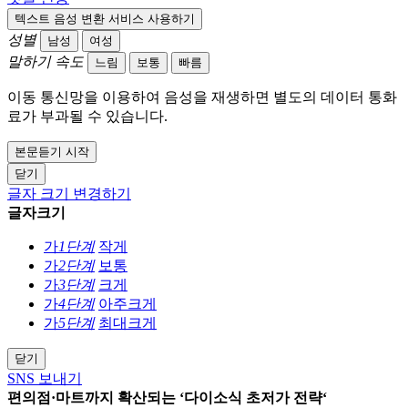
텍스트 음성 변환 서비스 사용하기
성별
남성
여성
말하기 속도
느림
보통
빠름
이동 통신망을 이용하여 음성을 재생하면 별도의 데이터 통화
료가 부과될 수 있습니다.
본문듣기 시작
닫기
글자 크기 변경하기
글자크기
가
1단계
작게
가
2단계
보통
가
3단계
크게
가
4단계
아주크게
가
5단계
최대크게
닫기
SNS 보내기
편의점·마트까지 확산되는 ‘다이소식 초저가 전략‘