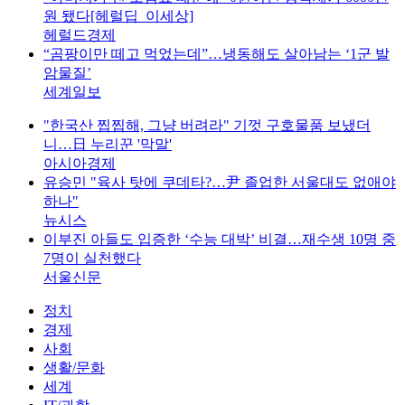
원 됐다[헤럴딥_이세상]
헤럴드경제
“곰팡이만 떼고 먹었는데”…냉동해도 살아남는 ‘1군 발
암물질’
세계일보
"한국산 찝찝해, 그냥 버려라" 기껏 구호물품 보냈더
니…日 누리꾼 '막말'
아시아경제
유승민 "육사 탓에 쿠데타?…尹 졸업한 서울대도 없애야
하나"
뉴시스
이부진 아들도 입증한 ‘수능 대박’ 비결…재수생 10명 중
7명이 실천했다
서울신문
정치
경제
사회
생활/문화
세계