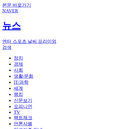
본문 바로가기
NAVER
뉴스
엔터
스포츠
날씨
프리미엄
검색
정치
경제
사회
생활/문화
IT/과학
세계
랭킹
신문보기
오피니언
TV
팩트체크
언론사별