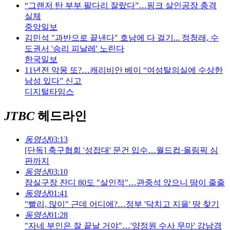
“그랜저 탄 부부 팔다리 잘랐다”…핑크 살인공장 충격
실체
중앙일보
김민석 "과반으로 끝낸다" 호남에 다 걸기... 정청래, 수
도권서 '승리 피날레' 노린다
한국일보
11년전 악몽 또?…캐리비안 베이 “여성탈의실에 수상한
남성 있다” 신고
디지털타임스
JTBC
헤드라인
동영상
03:13
[단독] 축구협회 '성접대' 문건 입수…월드컵·올림픽 심
판까지
동영상
03:10
잠실구장 잔디 80도 "살인적"…관중석 앉으니 땀이 줄줄
동영상
01:41
"빨리, 많이" 근데 어디에?…정부 '닥치고 지을' 땅 찾기
동영상
01:28
"자네 부인은 잘 끝날 거야"…'양정원 수사 무마' 강남경