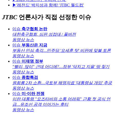
▶'레전드' 박지성과 함께! 'JTBC 월드컵'
JTBC
언론사가 직접 선정한 이슈
이슈
축구협회 논란
대한축구협회, 심판 성접대 / 풀버전
동영상 뉴스
이슈
부동산은 지금
부동산 민심 촉각…민주당 '오세훈 탓' 비판에 맞불 토론
동영상 뉴스
이슈
이재명 정부
"빨리, 많이" 근데 어디에?…정부 '닥치고 지을' 땅 찾기
동영상 뉴스
이슈
종합특검
원희룡 2차 소환…국토부 해명자료 '대통령실 개입' 추궁
동영상 뉴스
이슈
미·이란 전쟁
이란 대통령 "모즈타바와 소통 어려워" 근황 첫 공식 언
급…유조선 공격 이어가는 후티
동영상 뉴스