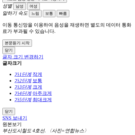
성별
남성
여성
말하기 속도
느림
보통
빠름
이동 통신망을 이용하여 음성을 재생하면 별도의 데이터 통화
료가 부과될 수 있습니다.
본문듣기 시작
닫기
글자 크기 변경하기
글자크기
가
1단계
작게
가
2단계
보통
가
3단계
크게
가
4단계
아주크게
가
5단계
최대크게
닫기
SNS 보내기
원본보기
부산도시철도 4호선. 〈사진=연합뉴스〉