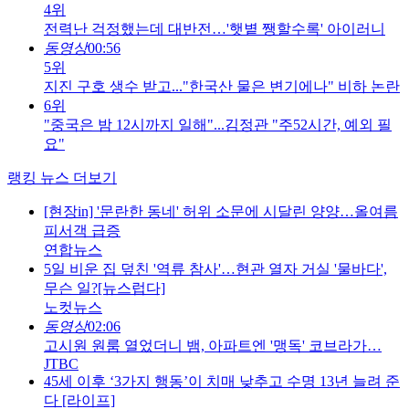
4위
전력난 걱정했는데 대반전…'햇볕 쨍할수록' 아이러니
동영상
00:56
5위
지진 구호 생수 받고..."한국산 물은 변기에나" 비하 논란
6위
"중국은 밤 12시까지 일해"...김정관 "주52시간, 예외 필
요"
랭킹 뉴스 더보기
[현장in] '문란한 동네' 허위 소문에 시달린 양양…올여름
피서객 급증
연합뉴스
5일 비운 집 덮친 '역류 참사'…현관 열자 거실 '물바다',
무슨 일?[뉴스럽다]
노컷뉴스
동영상
02:06
고시원 원룸 열었더니 뱀, 아파트엔 '맹독' 코브라가…
JTBC
45세 이후 ‘3가지 행동’이 치매 낮추고 수명 13년 늘려 준
다 [라이프]