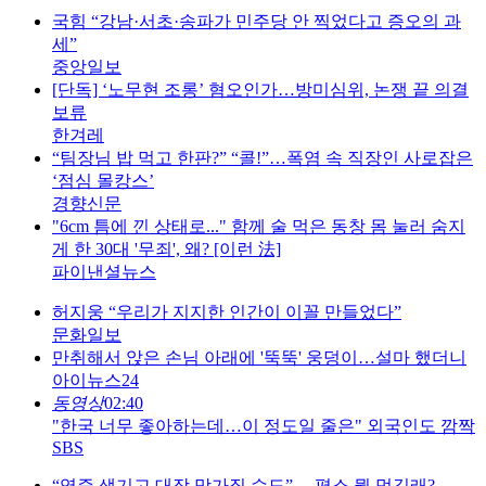
국힘 “강남·서초·송파가 민주당 안 찍었다고 증오의 과
세”
중앙일보
[단독] ‘노무현 조롱’ 혐오인가…방미심위, 논쟁 끝 의결
보류
한겨레
“팀장님 밥 먹고 한판?” “콜!”…폭염 속 직장인 사로잡은
‘점심 몰캉스’
경향신문
"6cm 틈에 낀 상태로..." 함께 술 먹은 동창 몸 눌러 숨지
게 한 30대 '무죄', 왜? [이런 法]
파이낸셜뉴스
허지웅 “우리가 지지한 인간이 이꼴 만들었다”
문화일보
만취해서 앉은 손님 아래에 '뚝뚝' 웅덩이…설마 했더니
아이뉴스24
동영상
02:40
"한국 너무 좋아하는데…이 정도일 줄은" 외국인도 깜짝
SBS
“염증 생기고 대장 망가질 수도”… 평소 뭘 먹길래?