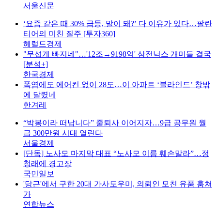
서울신문
‘요즘 같은 때 30% 급등, 말이 돼?’ 다 이유가 있다…팔란
티어의 미친 질주 [투자360]
헤럴드경제
"무섭게 빠지네"…'12조→9198억' 삼전닉스 개미들 결국
[분석+]
한국경제
폭염에도 에어컨 없이 28도…이 아파트 ‘블라인드’ 창밖
에 달렸네
한겨레
“박봉이라 떠납니다” 줄퇴사 이어지자…9급 공무원 월
급 300만원 시대 열린다
서울경제
[단독] 노사모 마지막 대표 “노사모 이름 훼손말라”…정
청래에 경고장
국민일보
'당근'에서 구한 20대 가사도우미, 의뢰인 모친 유품 훔쳐
가
연합뉴스