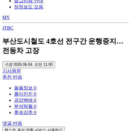
알고리즘 안내
정정보도 모음
MY
JTBC
부산도시철도 4호선 전구간 운행중지…
전동차 고장
수정
2026.06.04. 오전 11:00
기사
원문
추천
반응
쏠쏠정보
0
흥미진진
0
공감백배
0
분석탁월
0
후속강추
0
댓글
반응
텍스트 음성 변환 서비스 사용하기