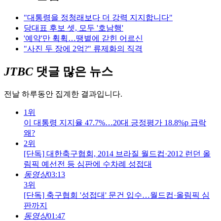
"대통령을 정청래보다 더 강력 지지합니다"
당대표 후보 셋, 모두 '호남행'
'예약'만 휙휙…땡볕에 갇힌 어르신
"사진 두 장에 2억?" 류제화의 직격
JTBC
댓글 많은 뉴스
전날 하루동안 집계한 결과입니다.
1위
이 대통령 지지율 47.7%…20대 긍정평가 18.8%p 급락
왜?
2위
[단독] 대한축구협회, 2014 브라질 월드컵·2012 런던 올
림픽 예선전 등 심판에 수차례 성접대
동영상
03:13
3위
[단독] 축구협회 '성접대' 문건 입수…월드컵·올림픽 심
판까지
동영상
01:47