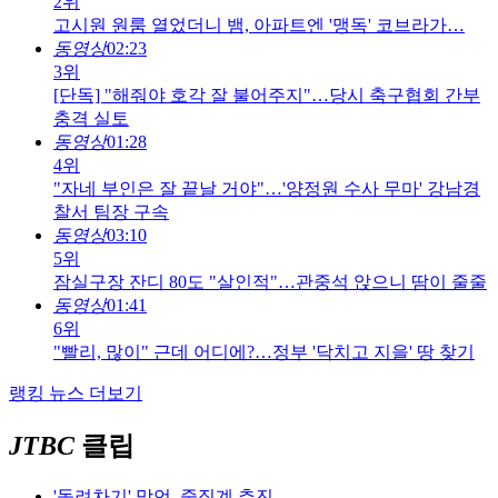
2위
고시원 원룸 열었더니 뱀, 아파트엔 '맹독' 코브라가…
동영상
02:23
3위
[단독] "해줘야 호각 잘 불어주지"…당시 축구협회 간부
충격 실토
동영상
01:28
4위
"자네 부인은 잘 끝날 거야"…'양정원 수사 무마' 강남경
찰서 팀장 구속
동영상
03:10
5위
잠실구장 잔디 80도 "살인적"…관중석 앉으니 땀이 줄줄
동영상
01:41
6위
"빨리, 많이" 근데 어디에?…정부 '닥치고 지을' 땅 찾기
랭킹 뉴스 더보기
JTBC
클립
'돌려차기' 망언, 중징계 추진