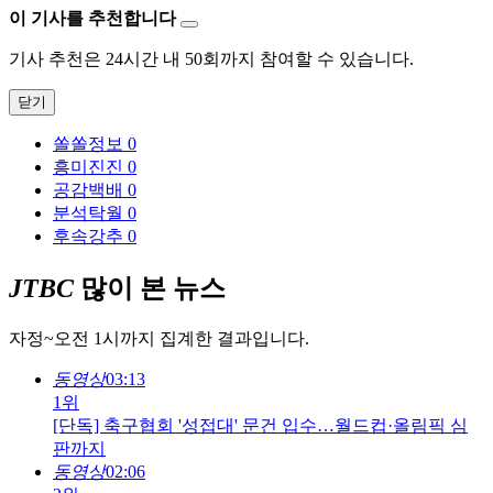
이 기사를 추천합니다
기사 추천은 24시간 내 50회까지 참여할 수 있습니다.
닫기
쏠쏠정보
0
흥미진진
0
공감백배
0
분석탁월
0
후속강추
0
JTBC
많이 본 뉴스
자정~오전 1시까지 집계한 결과입니다.
동영상
03:13
1위
[단독] 축구협회 '성접대' 문건 입수…월드컵·올림픽 심
판까지
동영상
02:06