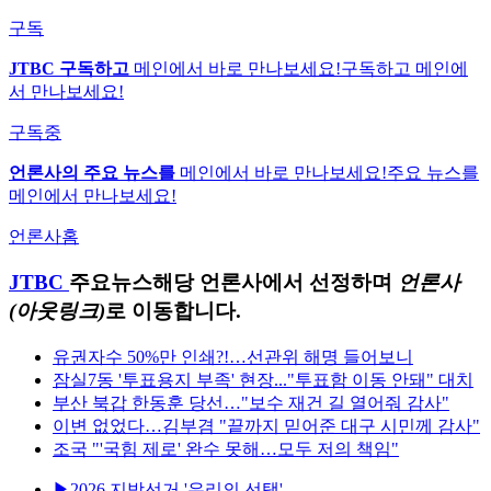
구독
JTBC 구독하고
메인에서 바로 만나보세요!
구독하고 메인에
서 만나보세요!
구독중
언론사의 주요 뉴스를
메인에서 바로 만나보세요!
주요 뉴스를
메인에서 만나보세요!
언론사홈
JTBC
주요뉴스
해당 언론사에서 선정하며
언론사
(아웃링크)
로 이동합니다.
유권자수 50%만 인쇄?!…선관위 해명 들어보니
잠실7동 '투표용지 부족' 현장..."투표함 이동 안돼" 대치
부산 북갑 한동훈 당선…"보수 재건 길 열어줘 감사"
이변 없었다…김부겸 "끝까지 믿어준 대구 시민께 감사"
조국 "'국힘 제로' 완수 못해…모두 저의 책임"
▶2026 지방선거 '우리의 선택'