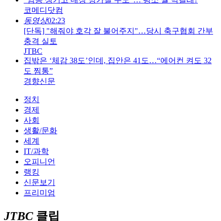
코메디닷컴
동영상
02:23
[단독] "해줘야 호각 잘 불어주지"…당시 축구협회 간부
충격 실토
JTBC
집밖은 ‘체감 38도’인데, 집안은 41도…“에어컨 켜도 32
도 찜통”
경향신문
정치
경제
사회
생활/문화
세계
IT/과학
오피니언
랭킹
신문보기
프리미엄
JTBC
클립