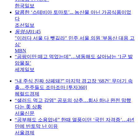
한국일보
달콤한 ‘스테비아 토마토’... 농산물 아닌 가공식품이었
다
조선일보
동영상
01:45
"이러다 서울 다 뺏길라" 민주 서울 의원 '부동산 대응 고
심'
MBN
“곰팡이만 떼고 먹었는데”…냉동해도 살아남는 ‘1군 발
암물질’
세계일보
“내 주식 진짜 상폐돼?” 마지막 경고장 ‘68건’ 무더기 속
출…주주들도 조마조마 [투자360]
헤럴드경제
“샐러드 먹고 감염” 공포의 상추…회사 하나 완전 망했
다는 美 상황
서울신문
“공부해도 소용없네” 한때 열풍이던 ‘국민 자격증’…4년
만에 반토막 난 이유
서울경제