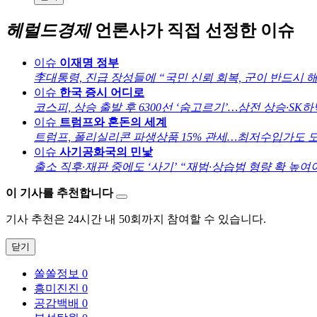
헤럴드경제
언론사가 직접 선정한 이슈
이슈
이재명 정부
李대통령, 진급 장성들에 “국민 신뢰 회복, 군이 반드시 
이슈
한국 증시 어디로
코스피, 상승 출발 후 6300선 ‘숨고르기’…삼전 상승·SK
이슈
트럼프와 혼돈의 세계
트럼프, 폴리실리콘 파생상품 15% 관세…최저수입가도 
이슈
사기공화국의 민낯
출소 직후·재판 중에도 ‘사기’ “재범·상습범 형량 확 높여
이 기사를 추천합니다
기사 추천은 24시간 내 50회까지 참여할 수 있습니다.
닫기
쏠쏠정보
0
흥미진진
0
공감백배
0