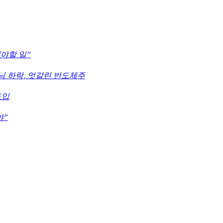
해야할 일”
하닉 하락, 엇갈린 반도체주
도입
야”