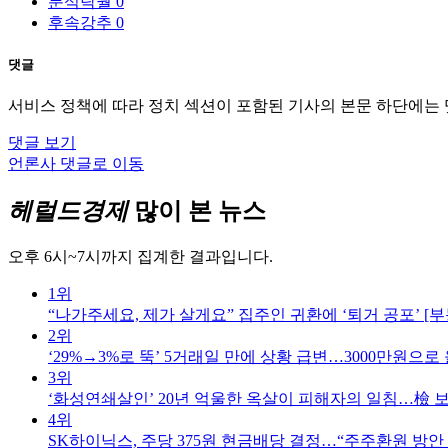
분석탁월
0
후속강추
0
댓글
서비스 정책에 따라 정치 섹션이 포함된 기사의 본문 하단에는
댓글 보기
언론사 댓글로 이동
헤럴드경제
많이 본 뉴스
오후 6시~7시까지 집계한 결과입니다.
1위
“나가주세요, 제가 살게요” 집주인 귀환에 ‘퇴거 공포’ [부
2위
‘29%→3%로 뚝’ 5거래일 만에 상황 급변…3000만원으로 
3위
‘화성연쇄살인’ 20년 억울한 옥살이 피해자의 일침…檢 보
4위
SK하이닉스, 주당 375원 현금배당 결정…“주주환원 방안 