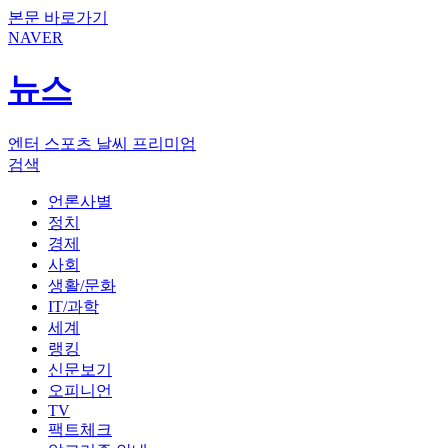
본문 바로가기
NAVER
뉴스
엔터
스포츠
날씨
프리미엄
검색
언론사별
정치
경제
사회
생활/문화
IT/과학
세계
랭킹
신문보기
오피니언
TV
팩트체크