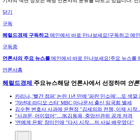
기사의 섹션 정보는 해당 언론사의 분류를 따르고 있습니다. 언
닫기
구독
헤럴드경제 구독하고
메인에서 바로 만나보세요!
구독하고 메인
구독중
언론사의 주요 뉴스를
메인에서 바로 만나보세요!
주요 뉴스를 
언론사홈
헤럴드경제
주요뉴스
해당 언론사에서 선정하며
언론
카리나, '빨간 점퍼' 논란 1년 만에 '파란 민소매'…또 색깔
'70년대 라디오 스타' MBC 아나운서 출신 임국희 별세
김수현 변호사 사과에 은현장 "김세의와 전쟁, 이제 시작…
"사과문, 어이없어"…JK김동욱, 중앙선관위 공개 저격
'연예계 은퇴' 장미인애 "다시 시작…저 사실 배우였다"