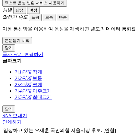
텍스트 음성 변환 서비스 사용하기
성별
남성
여성
말하기 속도
느림
보통
빠름
이동 통신망을 이용하여 음성을 재생하면 별도의 데이터 통화료
본문듣기 시작
닫기
글자 크기 변경하기
글자크기
가
1단계
작게
가
2단계
보통
가
3단계
크게
가
4단계
아주크게
가
5단계
최대크게
닫기
SNS 보내기
인쇄하기
입장하고 있는 오세훈 국민의힘 서울시장 후보. [연합]