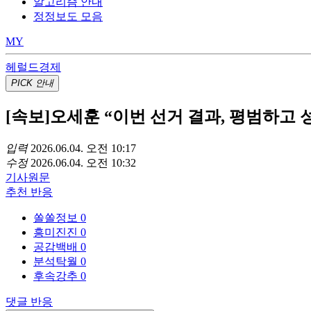
알고리즘 안내
정정보도 모음
MY
헤럴드경제
PICK
안내
[속보]오세훈 “이번 선거 결과, 평범하고
입력
2026.06.04. 오전 10:17
수정
2026.06.04. 오전 10:32
기사
원문
추천
반응
쏠쏠정보
0
흥미진진
0
공감백배
0
분석탁월
0
후속강추
0
댓글
반응