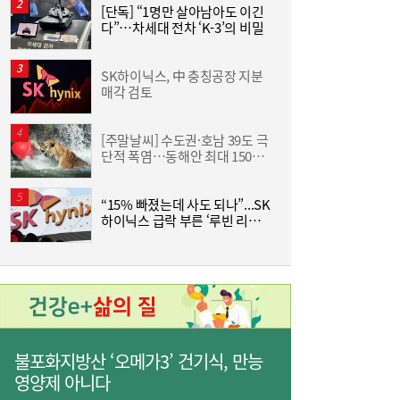
[단독] “1명만 살아남아도 이긴
[
다”…차세대 전차 ‘K-3’의 비밀
SK하이닉스, 中 충칭공장 지분
한
매각 검토
기
[주말날씨] 수도권·호남 39도 극
단적 폭염…동해안 최대 150㎜
즈
폭우 비상
“15% 빠졌는데 사도 되나”...SK
하이닉스 급락 부른 ‘루빈 리스
분
크’
불포화지방산 ‘오메가3’ 건기식, 만능
영양제 아니다