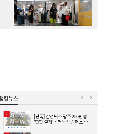
SK하이닉스 54조 베팅…용인엔 D램, 청주는
19:38
낸드
롯데케미칼, 2분기 흑자 전환…첨단소재·정
19:35
밀화학 ‘쌍끌이’
랭킹뉴스
[단독] 삼전닉스 광주 250만평
[
‘한판 설계’…평택식 캠퍼스 들
격
어선다