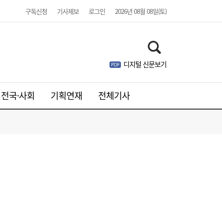
구독신청
기사제보
로그인
2026년 08월 08일(토)
美 하원, 한국 정통망법 개정에 공식 항의…
06:00
방미통위 “차별 아니다” 반박
디지털 신문보기
전국·사회
기획연재
전체기사
SK하이닉스, 中 충칭공장 지분 매각 검토
23:44