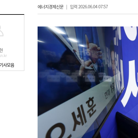
에너지경제신문
|
입력 2026.06.04 07:57
현
n.kr
 기사모음