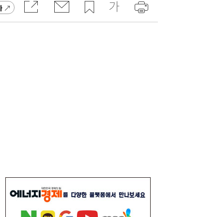
가
李대통령, 6시간 부동산 회의…“용산, 서울시
21:32
와 협의해야” 공급대책 속도
서울시 “정비사업 31만가구 착공해도 이주대
21:01
란 없다”…정부에 규제완화 촉구