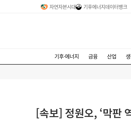
자연자본시대
기후에너지데이터뱅크
기후·에너지
금융
산업
생
[속보] 정원오, ‘막판