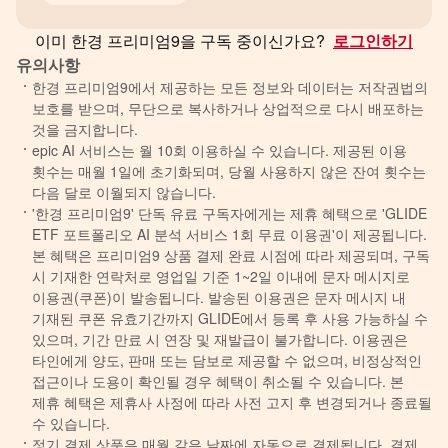
이미 한경 프리미엄9을 구독 중이신가요?
로그인하기
젠슨 황 CEO 방한에 맞춰 구체적인 부지 위차와
유의사항
설립 시기가 윤곽을 드러낼 것이란 관측도 나온다.
한경 프리미엄9에서 제공하는 모든 정보와 데이터는 저작권법의
젠슨 황 CEO가 지난 1일 대만 타이베이에서
보호를 받으며, 무단으로 복사하거나 상업적으로 다시 배포하는
것을 금지합니다.
“로보틱스, AI 팩토리 분야에서 (한국과의) 협력을
epic AI 서비스는 월 10회 이용하실 수 있습니다. 제공된 이용
확대하겠다”며 한국 로보틱스 분야에 투자하겠다고
횟수는 매월 1일에 초기화되며, 당월 사용하지 않은 잔여 횟수는
밝힌 점이 이런 해석이 힘을 싣는다. 4일 방한하는
다음 달로 이월되지 않습니다.
'한경 프리미엄9' 단독 유료 구독자에게는 제휴 혜택으로 'GLIDE
젠슨 황 CEO는 5일 정의선 현대차그룹 회장을
ETF 포트폴리오 AI 분석 서비스 1회 무료 이용권'이 제공됩니다.
비롯해 최태원 SK그룹 회장, 구광모 LG그룹 회장,
본 혜택은 프리미엄9 상품 결제 완료 시점에 따라 제공되며, 구독
시 기재한 연락처로 영업일 기준 1~2일 이내에 문자 메시지로
이해진 네이버 의장 등과 서울 성수동에서 ‘제2의
이용권(쿠폰)이 발송됩니다. 발송된 이용권은 문자 메시지 내
깐부 회동’을 가질 예정이다. 8일에는 LG 트윈타워,
기재된 쿠폰 유효기간까지 GLIDE에서 등록 후 사용 가능하실 수
있으며, 기간 만료 시 연장 및 재발급이 불가합니다. 이용권은
현대차 양재 사옥, 네이버 사옥을 찾는다.
타인에게 양도, 판매 또는 담보로 제공할 수 없으며, 비정상적인
접근이나 도용이 확인될 경우 혜택이 취소될 수 있습니다. 본
한경 프리미엄9의 모든 콘텐츠는 한국경제신문의 저작물로 저작권법의
제휴 혜택은 제휴사 사정에 따라 사전 고지 후 변경되거나 종료될
보호를 받습니다.
수 있습니다.
사전 허가 없는 무단 전재·복제·배포·캡처 공유·AI 학습 활용 및 상업적 이용을
정기 결제 상품은 매월 같은 날짜에 자동으로 결제됩니다. 결제
금합니다.