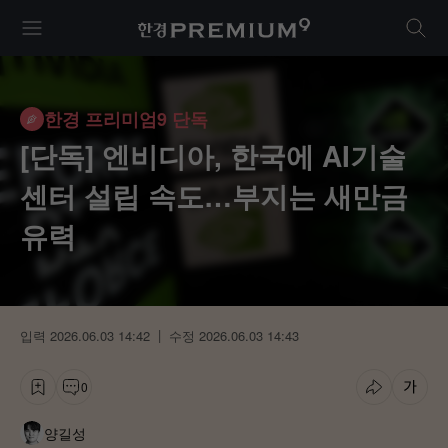
통
한
모
합
경
바
프
검
일
리
색
전
미
한경 프리미엄9 단독
체
엄
메
[단독] 엔비디아, 한국에 AI기술
9
뉴
센터 설립 속도…부지는 새만금
유력
입력 2026.06.03 14:42
수정 2026.06.03 14:43
0
기
댓
기
글
사
글
사
자
양길성
스
공
크