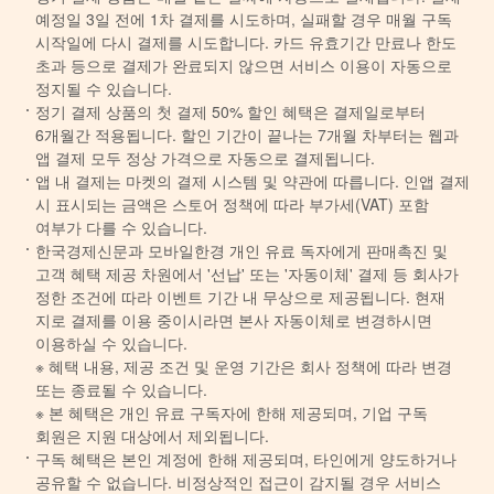
위반 시 서비스 이용 제한 및 민형사상 법적 책임이 발생할 수 있습니다.
예정일 3일 전에 1차 결제를 시도하며, 실패할 경우 매월 구독
시작일에 다시 결제를 시도합니다. 카드 유효기간 만료나 한도
초과 등으로 결제가 완료되지 않으면 서비스 이용이 자동으로
정지될 수 있습니다.
정기 결제 상품의 첫 결제 50% 할인 혜택은 결제일로부터
좋아요
싫어요
후속기사 원해요
6개월간 적용됩니다. 할인 기간이 끝나는 7개월 차부터는 웹과
앱 결제 모두 정상 가격으로 자동으로 결제됩니다.
앱 내 결제는 마켓의 결제 시스템 및 약관에 따릅니다. 인앱 결제
양길성 기자
시 표시되는 금액은 스토어 정책에 따라 부가세(VAT) 포함
여부가 다를 수 있습니다.
산업부에서 자동차·배터리 소식을 전합니다. 2017년 입사해 부동
한국경제신문과 모바일한경 개인 유료 독자에게 판매촉진 및
산시장, 국토부, 경찰청, 국회, 대통령실 등을 취재했습니다.
고객 혜택 제공 차원에서 '선납' 또는 '자동이체' 결제 등 회사가
정한 조건에 따라 이벤트 기간 내 무상으로 제공됩니다. 현재
기사댓글
지로 결제를 이용 중이시라면 본사 자동이체로 변경하시면
0
개의 댓글이 있습니다.
이용하실 수 있습니다.
※ 혜택 내용, 제공 조건 및 운영 기간은 회사 정책에 따라 변경
ADVERTISEMENT
또는 종료될 수 있습니다.
※ 본 혜택은 개인 유료 구독자에 한해 제공되며, 기업 구독
회원은 지원 대상에서 제외됩니다.
구독 혜택은 본인 계정에 한해 제공되며, 타인에게 양도하거나
공유할 수 없습니다. 비정상적인 접근이 감지될 경우 서비스