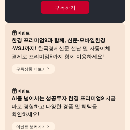
구독하기
업계에서는 AI 기술센터의 부지로 새만금이
유력하게 거론된다. 새만금은 현대차그룹이 수소·
로봇 혁신성장거점으로 낙점한 곳이다.
이벤트
현대차그룹은 새만금에 총 9조원을 투자해 에너지
한경 프리미엄9과 함께, 신문·모바일한경
한국경제신문 선납 및 자동이체
(수소) 생산 시설부터 AI 데이터센터, 로봇 제조
·WSJ까지!
결제로 프리미엄9까지 함께 이용하세요!
공장을 마련하기로 했다. 풍부한 재생에너지를
바탕으로 AI 데이터센터의 한계인 전력 부족 문제를
구독상품 더보기
해결할 수 있다는 점이 이점으로 꼽힌다. 업계
관계자는 “센터의 목표가 피지컬 AI 기술 연구고
그중에서도 로봇에 방점이 있는 만큼 제조 공장
이벤트
지금
AI를 넘어서는 성공투자 한경 프리미엄9
인프라와 에너지 시설까지 갖춘 새만금이 유력할 수
바로 경험하고 다양한 경품 및 혜택을
있다”고 설명했다.
확인하세요!
이벤트 보러가기
◆빅테크 지분 투자 나서나