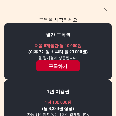
닫
기
◆에너지 풍부한 새만금 부상
한
구독을 시작하세요
경
프
3일 업계에 따르면 현대차그룹과 정부는
리
월간 구독권
미
엔비디아와 AI 기술센터 설립 부지 및 시기를 두고
엄
처음 6개월간 월 10,000원
물밑 조율을 진행 중이다. 이 시설은 싱가포르 대만
9
(이후 7개월 차부터 월 20,000원)
등 기술 전략 요충지 서너곳에서만 운영 중인
월 정기결제 상품입니다.
최상위 R&D 시설이다. 엔비디아가 박사급 핵심
구독하기
인력을 현지에 파견해 정부, 대학, 기업 등과 원천
기술을 공동 개발하고 국제 학회에 논문을 투고하는
역할을 수행한다. 엔비디아는 지난해 10월
1년 이용권
현대차그룹, 정부와 업무협약(MOU)를 맺고
1년 100,000원
그래픽처리장치(GPU) 5만장 공급과 AI 기술센터
(월 8,333원 상당)
설립을 약속했다.
자동 갱신되지 않는 1회성 결제입니다.