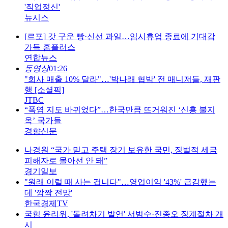
'직업정신'
뉴시스
[르포] 갓 구운 빵·신선 과일…임시휴업 종료에 기대감
가득 홈플러스
연합뉴스
동영상
01:26
"회사 매출 10% 달라"…'박나래 협박' 전 매니저들, 재판
행 [소셜픽]
JTBC
“폭염 지도 바뀌었다”…한국만큼 뜨거워진 ‘신흥 불지
옥’ 국가들
경향신문
나경원 “국가 믿고 주택 장기 보유한 국민, 징벌적 세금
피해자로 몰아선 안 돼”
경기일보
"원래 이럴 때 사는 겁니다"…영업이익 '43%' 급감했는
데 '깜짝 전망'
한국경제TV
국힘 윤리위, '돌려차기 발언' 서범수·진종오 징계절차 개
시