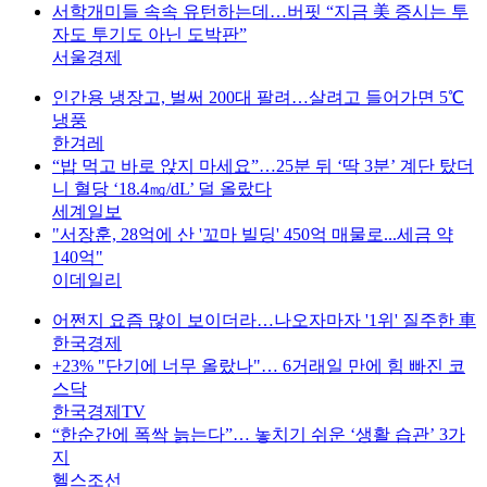
서학개미들 속속 유턴하는데…버핏 “지금 美 증시는 투
자도 투기도 아닌 도박판”
서울경제
인간용 냉장고, 벌써 200대 팔려…살려고 들어가면 5℃
냉풍
한겨레
“밥 먹고 바로 앉지 마세요”…25분 뒤 ‘딱 3분’ 계단 탔더
니 혈당 ‘18.4㎎/dL’ 덜 올랐다
세계일보
"서장훈, 28억에 산 '꼬마 빌딩' 450억 매물로...세금 약
140억"
이데일리
어쩐지 요즘 많이 보이더라…나오자마자 '1위' 질주한 車
한국경제
+23% "단기에 너무 올랐나"… 6거래일 만에 힘 빠진 코
스닥
한국경제TV
“한순간에 폭싹 늙는다”… 놓치기 쉬운 ‘생활 습관’ 3가
지
헬스조선