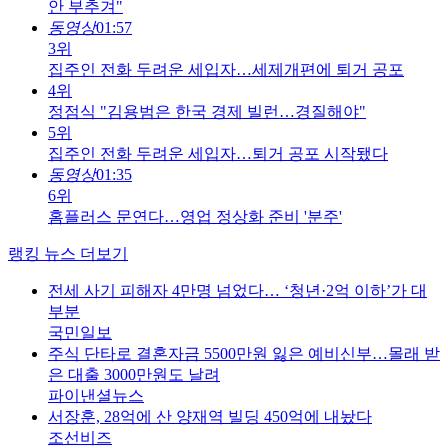
안 부추겨"
동영상
01:57
3위
집주인 전화 두려운 세입자…세제개편에 퇴거 공포
4위
정점식 "김용범은 한국 경제 빌런…경질해야"
5위
집주인 전화 두려운 세입자…퇴거 공포 시작됐다
동영상
01:35
6위
홈플러스 문연다…영업 정상화 준비 '분주'
랭킹 뉴스 더보기
전세 사기 피해자 4만명 넘었다… ‘청년·2억 이하’가 대
부분
국민일보
주식 단타로 결혼자금 5500만원 잃은 예비신부…몰래 받
은 대출 3000만원도 날려
파이낸셜뉴스
서장훈, 28억에 산 양재역 빌딩 450억에 내놨다
조선비즈