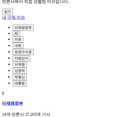
언론사에서 직접 선별한 이슈입니다.
닫기
내 구독 이슈
이재명정부
AI
이란
내란
보완수사권
지방선거
이재명
선관위
부동산
대통령
#
이재명정부
24개 언론사
37,203개 기사