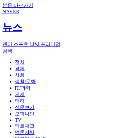
본문 바로가기
NAVER
뉴스
엔터
스포츠
날씨
프리미엄
검색
정치
경제
사회
생활/문화
IT/과학
세계
랭킹
신문보기
오피니언
TV
팩트체크
언론사별