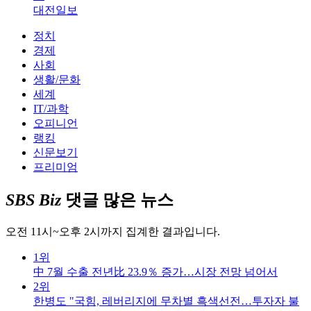
대전일보
정치
경제
사회
생활/문화
세계
IT/과학
오피니언
랭킹
신문보기
프리미엄
SBS Biz
댓글 많은 뉴스
오전 11시~오후 2시까지 집계한 결과입니다.
1위
中 7월 수출 전년比 23.9％ 증가…시장 전망 넘어서
2위
한병도 "국힘, 레버리지에 무차별 흑색선전…투자자 불