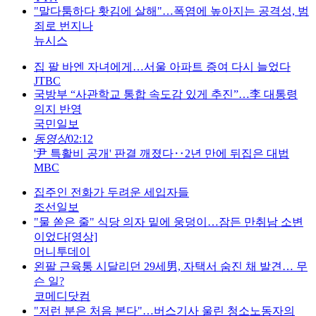
"말다툼하다 홧김에 살해"…폭염에 높아지는 공격성, 범
죄로 번지나
뉴시스
집 팔 바엔 자녀에게…서울 아파트 증여 다시 늘었다
JTBC
국방부 “사관학교 통합 속도감 있게 추진”…李 대통령
의지 반영
국민일보
동영상
02:12
'尹 특활비 공개' 판결 깨졌다‥2년 만에 뒤집은 대법
MBC
집주인 전화가 두려운 세입자들
조선일보
"물 쏟은 줄" 식당 의자 밑에 웅덩이…잠든 만취남 소변
이었다[영상]
머니투데이
왼팔 근육통 시달리던 29세男, 자택서 숨진 채 발견… 무
슨 일?
코메디닷컴
"저런 분은 처음 본다"…버스기사 울린 청소노동자의