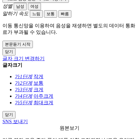
성별
남성
여성
말하기 속도
느림
보통
빠름
이동 통신망을 이용하여 음성을 재생하면 별도의 데이터 통화
료가 부과될 수 있습니다.
본문듣기 시작
닫기
글자 크기 변경하기
글자크기
가
1단계
작게
가
2단계
보통
가
3단계
크게
가
4단계
아주크게
가
5단계
최대크게
닫기
SNS 보내기
원본보기