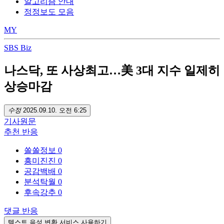
알고리즘 안내
정정보도 모음
MY
SBS Biz
나스닥, 또 사상최고…美 3대 지수 일제히
상승마감
수정
2025.09.10. 오전 6:25
기사
원문
추천
반응
쏠쏠정보
0
흥미진진
0
공감백배
0
분석탁월
0
후속강추
0
댓글
반응
텍스트 음성 변환 서비스 사용하기