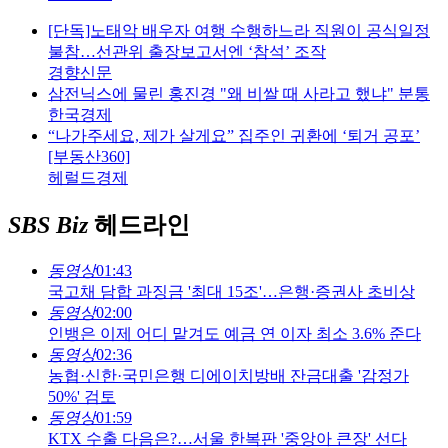
[단독]노태악 배우자 여행 수행하느라 직원이 공식일정
불참…선관위 출장보고서엔 ‘참석’ 조작
경향신문
삼전닉스에 물린 홍진경 "왜 비쌀 때 사라고 했냐" 분통
한국경제
“나가주세요, 제가 살게요” 집주인 귀환에 ‘퇴거 공포’
[부동산360]
헤럴드경제
SBS Biz
헤드라인
동영상
01:43
국고채 담합 과징금 '최대 15조'…은행·증권사 초비상
동영상
02:00
인뱅은 이제 어디 맡겨도 예금 연 이자 최소 3.6% 준다
동영상
02:36
농협·신한·국민은행 디에이치방배 잔금대출 '감정가
50%' 검토
동영상
01:59
KTX 수출 다음은?…서울 한복판 '중앙아 큰장' 선다