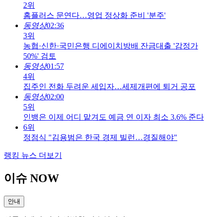
2위
홈플러스 문연다…영업 정상화 준비 '분주'
동영상
02:36
3위
농협·신한·국민은행 디에이치방배 잔금대출 '감정가
50%' 검토
동영상
01:57
4위
집주인 전화 두려운 세입자…세제개편에 퇴거 공포
동영상
02:00
5위
인뱅은 이제 어디 맡겨도 예금 연 이자 최소 3.6% 준다
6위
정점식 "김용범은 한국 경제 빌런…경질해야"
랭킹 뉴스 더보기
이슈 NOW
안내