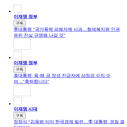
이재명 정부
구독
李대통령 “국가폭력 피해자께 사과…형제복지원 인권
유린 진실 규명해 나갈 것”
이재명 정부
구독
李대통령, 육·해·공 장성 진급자에 삼정검 수치 수
여…"축하합니다"
이재명 시대
구독
정점식 “김용범 이미 한국경제 빌런…李 대통령, 경질 결