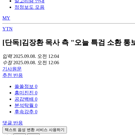
알고리즘 안내
정정보도 모음
MY
YTN
[단독]김장환 목사 측 "오늘 특검 소환 통
입력
2025.09.08. 오전 12:04
수정
2025.09.08. 오전 12:06
기사
원문
추천
반응
쏠쏠정보
0
흥미진진
0
공감백배
0
분석탁월
0
후속강추
0
댓글
반응
텍스트 음성 변환 서비스 사용하기