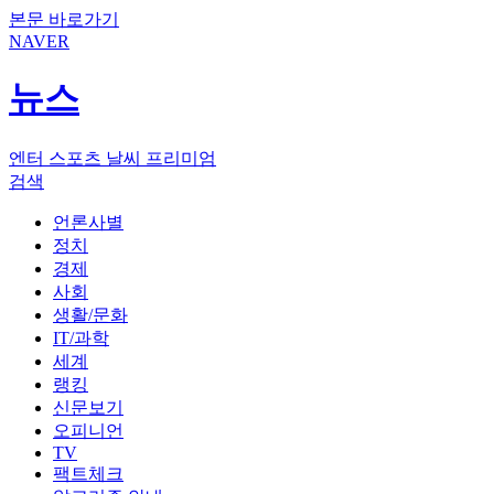
본문 바로가기
NAVER
뉴스
엔터
스포츠
날씨
프리미엄
검색
언론사별
정치
경제
사회
생활/문화
IT/과학
세계
랭킹
신문보기
오피니언
TV
팩트체크