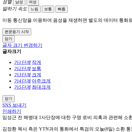
성별
남성
여성
말하기 속도
느림
보통
빠름
이동 통신망을 이용하여 음성을 재생하면 별도의 데이터 통화료
본문듣기 시작
닫기
글자 크기 변경하기
글자크기
가
1단계
작게
가
2단계
보통
가
3단계
크게
가
4단계
아주크게
가
5단계
최대크게
닫기
SNS 보내기
인쇄하기
임성근 전 해병대 1사단장에 대한 구명 로비 의혹과 관련해 소
김장환 목사 측은 YTN과의 통화에서 특검의 오늘(8일) 소환 