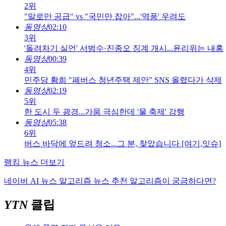
2위
"말로만 공급" vs "국민만 잡아"...'역풍' 우려도
동영상
02:10
3위
'돌려차기 실언' 서범수·진종오 징계 개시...윤리위는 내홍
동영상
00:39
4위
민주당 황희 "폐버스 청년주택 제안" SNS 올렸다가 삭제
동영상
02:19
5위
한 도시 두 광경...가뭄 극심한데 '물 축제' 강행
동영상
05:38
6위
버스 바닥에 엎드려 청소...그 분, 찾았습니다 [여기,잇슈]
랭킹 뉴스 더보기
네이버 AI 뉴스 알고리즘 뉴스 추천 알고리즘이 궁금하다면?
YTN
클립