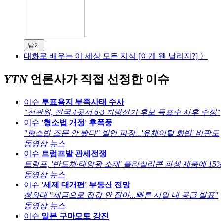
닫기
대화로 배우는 이 세상 모든 지식 [이게 웬 날리지?] 〉
YTN
언론사가 직접 선정한 이슈
이슈
투표용지 부족사태 수사
"선관위, 전국 4곳서 6·3 지방선거 후보 득표수 사후 수정"
이슈
'형소법 개정' 후폭풍
"형소법 조문 안 봤다" 발언 파장...'유체이탈 화법' 비판도
동영상 뉴스
이슈
트럼프발 관세전쟁
트럼프, '반도체·태양광 소재' 폴리실리콘 파생 제품에 15%
동영상 뉴스
이슈
'세제 대개편' 부동산 전망
청와대 "세금으로 집값 안 잡아...빠른 시일 내 공급 발표"
동영상 뉴스
이슈
일본 구마모토 강진