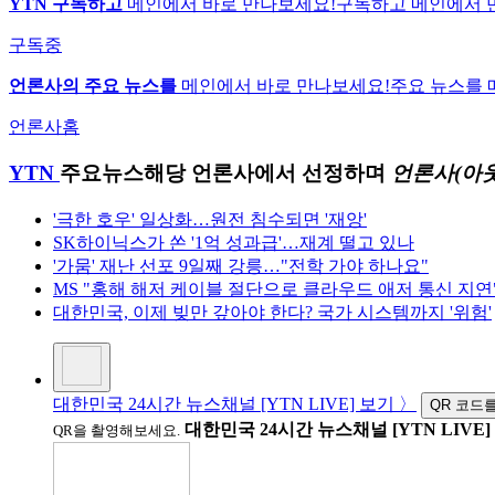
YTN 구독하고
메인에서 바로 만나보세요!
구독하고 메인에서 
구독중
언론사의 주요 뉴스를
메인에서 바로 만나보세요!
주요 뉴스를 
언론사홈
YTN
주요뉴스
해당 언론사에서 선정하며
언론사(아
'극한 호우' 일상화…원전 침수되면 '재앙'
SK하이닉스가 쏜 '1억 성과급'…재계 떨고 있나
'가뭄' 재난 선포 9일째 강릉…"전학 가야 하나요"
MS "홍해 해저 케이블 절단으로 클라우드 애저 통신 지연
대한민국, 이제 빚만 갚아야 한다? 국가 시스템까지 '위험'
대한민국 24시간 뉴스채널 [YTN LIVE] 보기 〉
QR 코드
대한민국 24시간 뉴스채널 [YTN LIVE]
QR을 촬영해보세요.