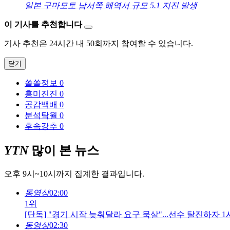
일본 구마모토 남서쪽 해역서 규모 5.1 지진 발생
이 기사를 추천합니다
기사 추천은 24시간 내 50회까지 참여할 수 있습니다.
닫기
쏠쏠정보
0
흥미진진
0
공감백배
0
분석탁월
0
후속강추
0
YTN
많이 본 뉴스
오후 9시~10시까지 집계한 결과입니다.
동영상
02:00
1위
[단독] "경기 시작 늦춰달라 요구 묵살"...선수 탈진하자 
동영상
02:30