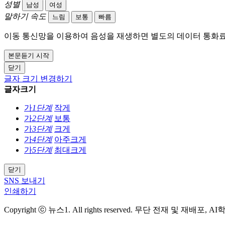
성별
남성
여성
말하기 속도
느림
보통
빠름
이동 통신망을 이용하여 음성을 재생하면 별도의 데이터 통화료
본문듣기 시작
닫기
글자 크기 변경하기
글자크기
가
1단계
작게
가
2단계
보통
가
3단계
크게
가
4단계
아주크게
가
5단계
최대크게
닫기
SNS 보내기
인쇄하기
Copyright ⓒ 뉴스1. All rights reserved. 무단 전재 및 재배포, 