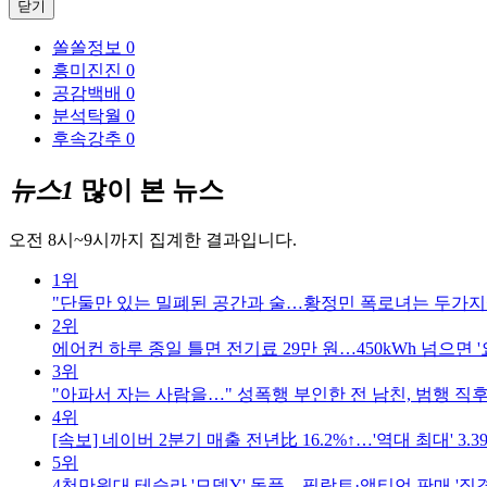
닫기
쏠쏠정보
0
흥미진진
0
공감백배
0
분석탁월
0
후속강추
0
뉴스1
많이 본 뉴스
오전 8시~9시까지 집계한 결과입니다.
1위
"단둘만 있는 밀폐된 공간과 술…황정민 폭로녀는 두가지
2위
에어컨 하루 종일 틀면 전기료 29만 원…450kWh 넘으면 '
3위
"아파서 자는 사람을…" 성폭행 부인한 전 남친, 범행 직후
4위
[속보] 네이버 2분기 매출 전년比 16.2%↑…'역대 최대' 3.
5위
4천만원대 테슬라 '모델Y' 돌풍…필랑트·액티언 판매 '직