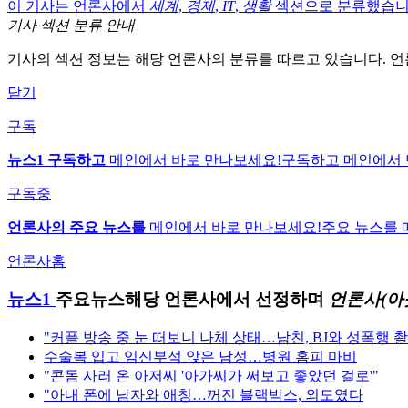
이 기사는 언론사에서
세계
,
경제
,
IT
,
생활
섹션으로 분류했습니
기사 섹션 분류 안내
기사의 섹션 정보는 해당 언론사의 분류를 따르고 있습니다. 언
닫기
구독
뉴스1 구독하고
메인에서 바로 만나보세요!
구독하고 메인에서 
구독중
언론사의 주요 뉴스를
메인에서 바로 만나보세요!
주요 뉴스를 
언론사홈
뉴스1
주요뉴스
해당 언론사에서 선정하며
언론사(아
"커플 방송 중 눈 떠보니 나체 상태…남친, BJ와 성폭행 
수술복 입고 임신부석 앉은 남성…병원 홈피 마비
"콘돔 사러 온 아저씨 '아가씨가 써보고 좋았던 걸로'"
"아내 폰에 남자와 애칭…꺼진 블랙박스, 외도였다