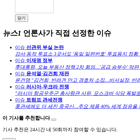
닫기
뉴스1
언론사가 직접 선정한 이슈
이슈
선관위 부실 논란
강서·동작 투표소 3곳서도 '동일 일련번호' 투표용지 정황
이슈
이재명 정부
李대통령, 오늘 부동산 정책 2차 회의…'공급 승부수' 막판
이슈
윤석열·김건희 재판
윤건영 "김건희, 반려견 안고 경호처 소집…비서실장, 반
이슈
러시아-우크라 전쟁
"러시아 항공우주군 총사령관 사위, 모스크바 식당 폭발로
이슈
트럼프 관세전쟁
美관세에도 더 세진 중국산…주요 제품 40% 세계 점유율
이 기사를 추천합니다
기사 추천은 24시간 내 50회까지 참여할 수 있습니다.