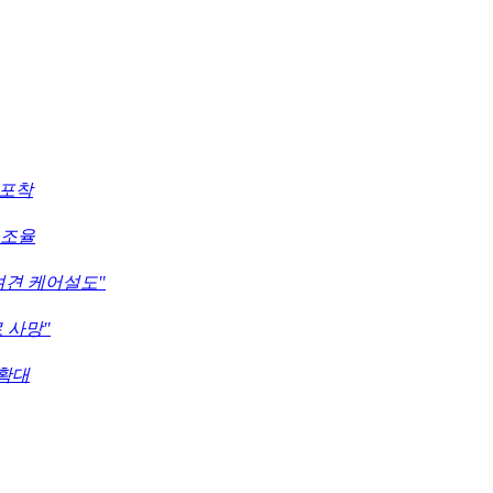
 포착
 조율
려견 케어설도"
 사망"
 확대