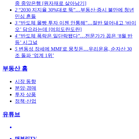
중 중앙은행 [원자재로 살아남기]
2
“2030 지지율 30%대로 뚝”…부동산·증시 불만에 청년
민심 흔들
3
“반도체 몰빵 투자 이젠 안통해”…절반 덜어내고 ‘바이
오’ 담으라는데 [여의도란도란]
4
“반도체 폭락은 일단락됐다”…전문가가 꼽은 ‘8월 반
등’ 시그널
5
변동성 장세에 MMF로 뭉칫돈…우리운용, 순자산 30
조 돌파 ‘업계 1위’
부동산 홈
시장 동향
분양·경매
투자 상품
정책·산업
유튜브
매부리TV