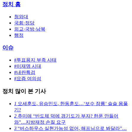
정치 홈
청와대
국회·정당
외교·국방·남북
행정
이슈
#투표용지 부족 사태
#이재명 시대
#내란특검
#요즘 여의섬
정치 많이 본 기사
1
오세훈도, 유승민도, 한동훈도…‘보수 잠룡’ 슬슬 몸풀
기?
2
추미애 “반도체 덕에 경기도가 부자? 한푼 안들어
와”…지방재정 손질 요구
3
“버스하우스 실현가능성 없어, 해프닝으로 봐달라”…