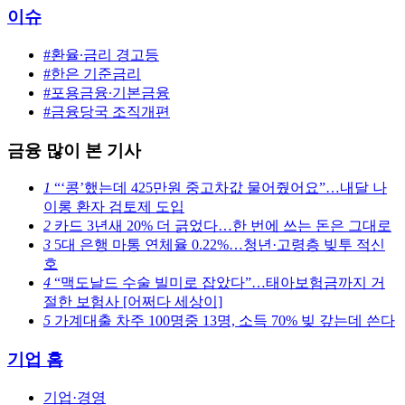
이슈
#환율∙금리 경고등
#한은 기준금리
#포용금융∙기본금융
#금융당국 조직개편
금융 많이 본 기사
1
“‘콩’했는데 425만원 중고차값 물어줬어요”…내달 나
이롱 환자 검토제 도입
2
카드 3년새 20% 더 긁었다…한 번에 쓰는 돈은 그대로
3
5대 은행 마통 연체율 0.22%…청년·고령층 빚투 적신
호
4
“맥도날드 수술 빌미로 잡았다”…태아보험금까지 거
절한 보험사 [어쩌다 세상이]
5
가계대출 차주 100명중 13명, 소득 70% 빚 갚는데 쓴다
기업 홈
기업·경영