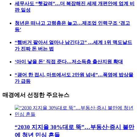
세무사도 “헷갈려”…더 복잡해진 세제 개편안에 업계 비
판 일성
청년은 떠나고 고령층은 늘고…제조업 인력구조 ‘경고
등’
“햄버거 팔아서 얼마나 남긴다고” …세계 1위 맥도날드
가 진짜 돈 버는 법
‘아이 낳을 돈’ 직접 준다…저소득층 출산지원 확대
“광어 한 접시, 마트에서도 2만원 넘네”…폭염에 밥상물
가 급등
매경에서 선정한 주요뉴스
“2030 지지율 30%대로 뚝”…부동산·증시 불만
에 청년 민심 흔들