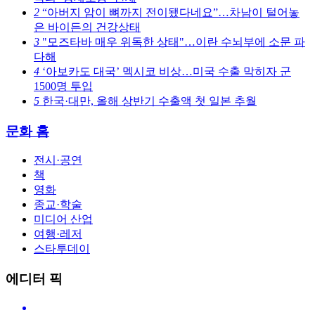
2
“아버지 암이 뼈까지 전이됐다네요”…차남이 털어놓
은 바이든의 건강상태
3
"모즈타바 매우 위독한 상태"…이란 수뇌부에 소문 파
다해
4
‘아보카도 대국’ 멕시코 비상…미국 수출 막히자 군
1500명 투입
5
한국·대만, 올해 상반기 수출액 첫 일본 추월
문화 홈
전시·공연
책
영화
종교·학술
미디어 산업
여행·레저
스타투데이
에디터 픽