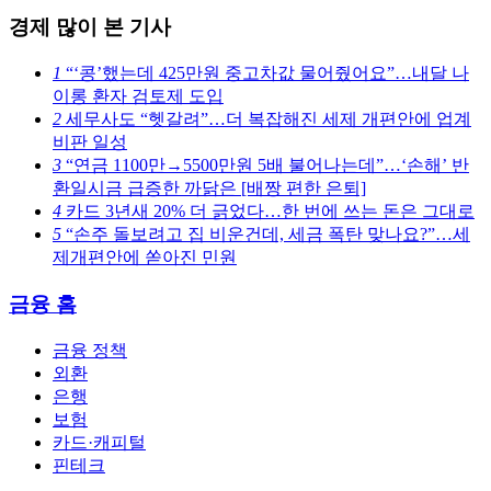
경제 많이 본 기사
1
“‘콩’했는데 425만원 중고차값 물어줬어요”…내달 나
이롱 환자 검토제 도입
2
세무사도 “헷갈려”…더 복잡해진 세제 개편안에 업계
비판 일성
3
“연금 1100만→5500만원 5배 불어나는데”…‘손해’ 반
환일시금 급증한 까닭은 [배짱 편한 은퇴]
4
카드 3년새 20% 더 긁었다…한 번에 쓰는 돈은 그대로
5
“손주 돌보려고 집 비운건데, 세금 폭탄 맞나요?”…세
제개편안에 쏟아진 민원
금융 홈
금융 정책
외환
은행
보험
카드·캐피털
핀테크