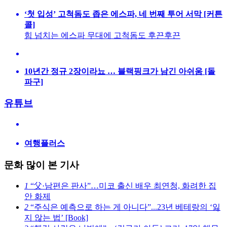
‘첫 입성’ 고척돔도 좁은 에스파, 네 번째 투어 서막 [커튼
콜]
힘 넘치는 에스파 무대에 고척돔도 후끈후끈
10년간 정규 2장이라뇨 … 블랙핑크가 남긴 아쉬움 [돌
파구]
유튜브
여행플러스
문화 많이 본 기사
1
“父·남편은 판사”…미코 출신 배우 최연청, 화려한 집
안 화제
2
“주식은 예측으로 하는 게 아니다”...23년 베테랑의 ‘잃
지 않는 법’ [Book]