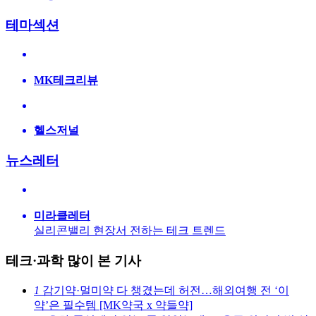
테마섹션
MK테크리뷰
헬스저널
뉴스레터
미라클레터
실리콘밸리 현장서 전하는 테크 트렌드
테크·과학 많이 본 기사
1
감기약·멀미약 다 챙겼는데 허전…해외여행 전 ‘이
약’은 필수템 [MK약국 x 약들약]