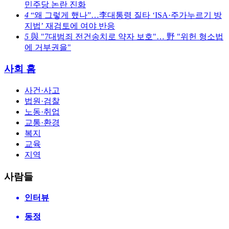
민주당 논란 진화
4
“왜 그렇게 했나”…李대통령 질타 ‘ISA·주가누르기 방
지법’ 재검토에 여야 반응
5
與 "7대범죄 전건송치로 약자 보호"… 野 "위헌 형소법
에 거부권을"
사회 홈
사건·사고
법원·검찰
노동·취업
교통·환경
복지
교육
지역
사람들
인터뷰
동정