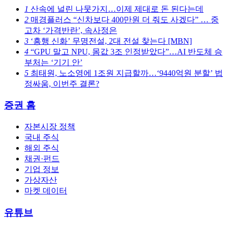
1
산속에 널린 나뭇가지…이제 제대로 돈 된다는데
2
매경플러스
“신차보다 400만원 더 줘도 사겠다” … 중
고차 ‘가격반란’, 속사정은
3
‘흥행 신화’ 무명전설, 2대 전설 찾는다 [MBN]
4
“GPU 말고 NPU, 몸값 3조 인정받았다”…AI 반도체 승
부처는 ‘기기 안’
5
최태원, 노소영에 1조원 지급할까…‘9440억원 분할’ 법
정싸움, 이번주 결론?
증권 홈
자본시장 정책
국내 주식
해외 주식
채권·펀드
기업 정보
가상자산
마켓 데이터
유튜브