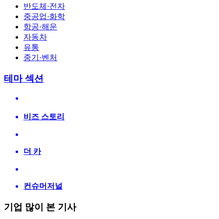
반도체·전자
중공업·화학
항공·해운
자동차
유통
중기·벤처
테마 섹션
비즈 스토리
더 카
컨슈머저널
기업 많이 본 기사