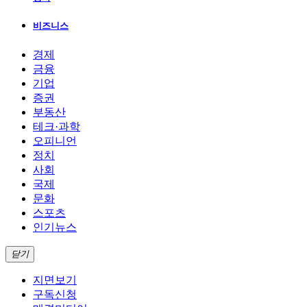
비즈니스
경제
금융
기업
증권
부동산
테크·과학
오피니언
정치
사회
국제
문화
스포츠
인기뉴스
닫기
지면보기
구독신청