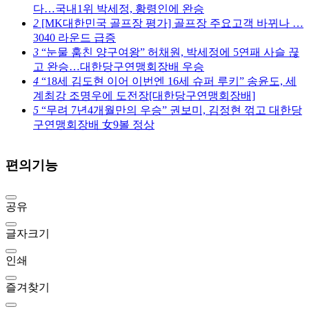
다…국내1위 박세정, 황령인에 완승
2
[MK대한민국 골프장 평가] 골프장 주요고객 바뀌나 …
3040 라운드 급증
3
“눈물 훔친 양구여왕” 허채원, 박세정에 5연패 사슬 끊
고 완승…대한당구연맹회장배 우승
4
“18세 김도현 이어 이번엔 16세 슈퍼 루키” 송윤도, 세
계최강 조명우에 도전장[대한당구연맹회장배]
5
“무려 7년4개월만의 우승” 권보미, 김정현 꺾고 대한당
구연맹회장배 女9볼 정상
편의기능
공유
글자크기
인쇄
즐겨찾기