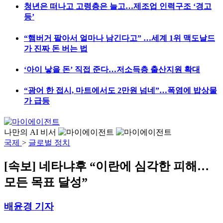
청년은 떠나고 고령층은 늘고…제조업 인력구조 ‘경고
등’
“햄버거 팔아서 얼마나 남긴다고” …세계 1위 맥도날드
가 진짜 돈 버는 법
‘아이 낳을 돈’ 직접 준다…저소득층 출산지원 확대
“광어 한 접시, 마트에서도 2만원 넘네”…폭염에 밥상물
가 급등
나만의 AI 비서
국제
>
글로벌 정치
[속보] 네타냐후 “이란에 심각한 피해…
모든 목표 달성”
배윤경 기자