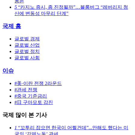
농촌
5
“카지노 증시, 좀 진정될까”…블룸버그 “레버리지 청
산에 변동성 마무리 단계”
국제 홈
글로벌 경제
글로벌 산업
글로벌 정치
글로벌 사회
이슈
#美·이란 전쟁 2라운드
#관세 전쟁
#중국 기준금리
#日 구마모토 강진
국제 많이 본 기사
1
“꼬투리 잡으면 한국이 어쩔건데”...안해도 했다는 미
국의 ‘강제노동’ 관세