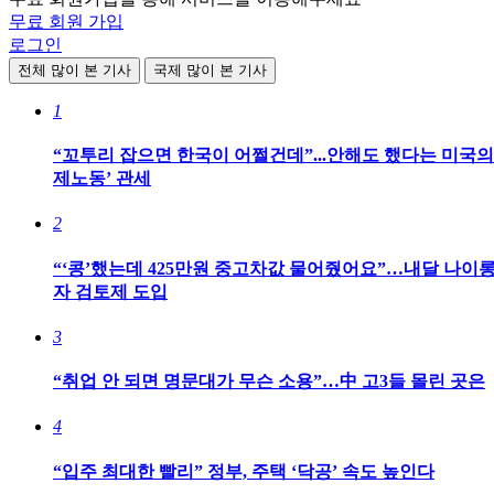
무료 회원 가입
로그인
전체 많이 본 기사
국제 많이 본 기사
1
“꼬투리 잡으면 한국이 어쩔건데”...안해도 했다는 미국의
제노동’ 관세
2
“‘콩’했는데 425만원 중고차값 물어줬어요”…내달 나이롱
자 검토제 도입
3
“취업 안 되면 명문대가 무슨 소용”…中 고3들 몰린 곳은
4
“입주 최대한 빨리” 정부, 주택 ‘닥공’ 속도 높인다