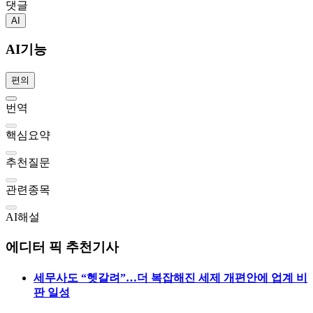
댓글
AI
AI기능
편의
번역
핵심요약
추천질문
관련종목
AI해설
에디터 픽 추천기사
세무사도 “헷갈려”…더 복잡해진 세제 개편안에 업계 비
판 일성