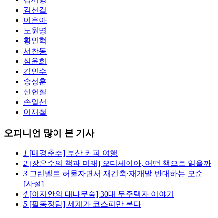
김선걸
이은아
노원명
황인혁
서찬동
심윤희
김인수
송성훈
신헌철
손일선
이재철
오피니언 많이 본 기사
1
[매경춘추] 부산 커피 여행
2
[장은수의 책과 미래] 오디세이아, 어떤 책으로 읽을까
3
그린벨트 허물자면서 재건축·재개발 반대하는 모순
[사설]
4
[이지안의 대나무숲] 30대 무주택자 이야기
5
[필동정담] 세계가 코스피만 본다