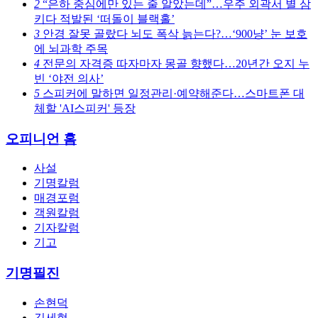
2
“은하 중심에만 있는 줄 알았는데”…우주 외곽서 별 삼
키다 적발된 ‘떠돌이 블랙홀’
3
안경 잘못 골랐다 뇌도 폭삭 늙는다?…‘900냥’ 눈 보호
에 뇌과학 주목
4
전문의 자격증 따자마자 몽골 향했다…20년간 오지 누
빈 ‘야전 의사’
5
스피커에 말하면 일정관리·예약해준다…스마트폰 대
체할 'AI스피커' 등장
오피니언 홈
사설
기명칼럼
매경포럼
객원칼럼
기자칼럼
기고
기명필진
손현덕
김세형