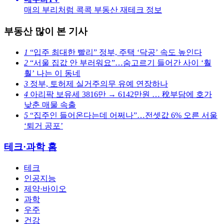
매의 부리처럼 콕콕 부동산 재테크 정보
부동산 많이 본 기사
1
“입주 최대한 빨리” 정부, 주택 ‘닥공’ 속도 높인다
2
“서울 집값 안 부러워요”…숨고르기 들어간 사이 ‘훨
훨’ 나는 이 동네
3
정부, 토허제 실거주의무 유예 연장하나
4
아리팍 보유세 3816만 → 6142만원 … 稅부담에 호가
낮춘 매물 속출
5
“집주인 들어온다는데 어쩌나”…전셋값 6% 오른 서울
‘퇴거 공포’
테크·과학 홈
테크
인공지능
제약·바이오
과학
우주
건강