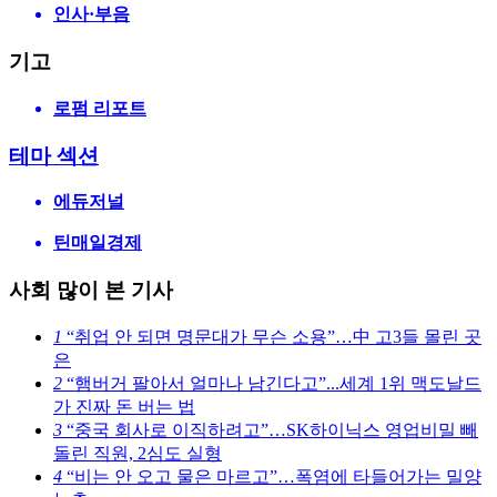
인사·부음
기고
로펌 리포트
테마 섹션
에듀저널
틴매일경제
사회 많이 본 기사
1
“취업 안 되면 명문대가 무슨 소용”…中 고3들 몰린 곳
은
2
“햄버거 팔아서 얼마나 남긴다고”...세계 1위 맥도날드
가 진짜 돈 버는 법
3
“중국 회사로 이직하려고”…SK하이닉스 영업비밀 빼
돌린 직원, 2심도 실형
4
“비는 안 오고 물은 마르고”…폭염에 타들어가는 밀양