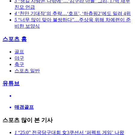
3
“챙길 사람은 나밖에”…‘김구라 아들’ 그리, 17억 채무
친모 언급
4
‘천만 기대작’의 추락…‘호프’, ‘하츄핑2’에도 밀려 4위
5
“너무 많이 맞아 불쌍하다”…주상욱 위해 차예련이 준
비한 보양식
스포츠 홈
골프
야구
축구
스포츠 일반
유튜브
매경골프
스포츠 많이 본 기사
1
“25:0” 전국당구대회 女3쿠션서 ‘퍼펙트 게임’ 나왔