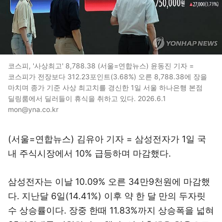
코스피, '사상최고' 8,788.38 (서울=연합뉴스) 윤동진 기자 =
코스피가 전장보다 312.23포인트(3.68%) 오른 8,788.38에 장을
마치며 종가 기준 사상 최고치를 경신한 1일 서울 하나은행 본점
딜링룸에서 딜러들이 휴식을 취하고 있다. 2026.6.1
mon@yna.co.kr
(서울=연합뉴스) 김유아 기자 = 삼성전자가 1일 국
내 주식시장에서 10% 급등하며 마감했다.
삼성전자는 이날 10.09% 오른 34만9천원에 마감했
다. 지난달 6일(14.41%) 이후 약 한 달 만의 두자릿
수 상승률이다. 장중 한때 11.83%까지 상승폭을 넓혀