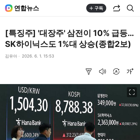
공유하기
통합검색
연합뉴스
구독
[특징주] '대장주' 삼전이 10% 급등…
SK하이닉스도 1%대 상승(종합2보)
김유아
2026. 6. 1. 15:53
요약보기
음성으로 듣기
번역 설정
글씨크기 조절하기
이미지 크게 보기