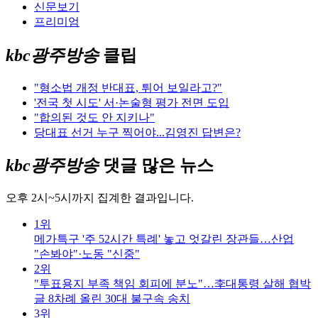
신문보기
프리미엄
kbc광주방송
클립
"형소법 개정 반대표, 튀어 보일라고?"
'전국 첫 시도' 서·논술형 평가 전면 도입
"합의된 것도 안 지키나"
당대표 선거 누구 찍어야...김영진 답변은?
kbc광주방송
댓글 많은 뉴스
오후 2시~5시까지 집계한 결과입니다.
1위
메가특구 '주 52시간 특례' 놓고 엇갈린 장관들…산업
"손봐야"·노동 "신중"
2위
"투표용지 부족 책임 회피에 분노"…李대통령 살해 협박
글 8차례 올린 30대 불구속 송치
3위