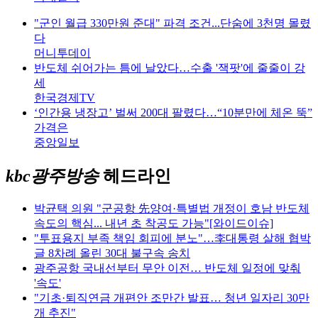
"군인 월급 330만원 준대" 파격 조건...단숨에 3천명 몰렸
다
머니투데이
반도체 쉬어가는 틈에 날았다…수출 '잭팟'에 줄줄이 강
세
한국경제TV
‘인간용 냉장고’ 벌써 200대 팔렸다…“10분만에 체온 뚝”
가격은
중앙일보
kbc광주방송
헤드라인
박균택 의원 "군공항 先양여·특별법 개정이 호남 반도체
속도의 핵심... 내년 초 착공도 가능"[와이드이슈]
"투표용지 부족 책임 회피에 분노"…李대통령 살해 협박
글 8차례 올린 30대 불구속 송치
광주공항 국내선부터 무안 이전… 반도체 일정에 맞춰
'속도'
"기초·퇴직연금 개편안 조만간 발표… 청년 일자리 30만
개 추진"