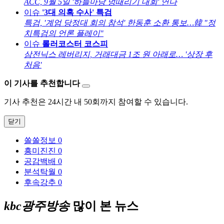
ACC, 9월 5일 '하늘마당 멍때리기 대회' 연다
이슈
'3대 의혹 수사' 특검
특검, '계엄 당정대 회의 참석' 한동훈 소환 통보…韓 "정
치특검의 언론 플레이"
이슈
롤러코스터 코스피
삼전닉스 레버리지, 거래대금 1조 원 아래로… '상장 후
처음'
이 기사를 추천합니다
기사 추천은 24시간 내 50회까지 참여할 수 있습니다.
닫기
쏠쏠정보
0
흥미진진
0
공감백배
0
분석탁월
0
후속강추
0
kbc광주방송
많이 본 뉴스