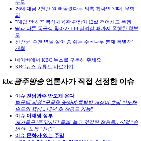
부모
거래 대금 2천만 원 빼돌렸다는 의혹 휩싸인 30대, 무혐
의
"대답 안 해?" 복싱체육관 관장이 12살 걷어차고 폭행
딸과 다툰 동급생 찾아가 119 실려갈 때까지 폭행한 학부
모
신안군 '수천 년을 살아 숨 쉬는 주목나무 분재 특별전'
개최
네이버에서 KBC 뉴스를 구독해 주세요
KBC뉴스 유튜브 바로가기
kbc광주방송
언론사가 직접 선정한 이슈
이슈
전남광주 반도체 온다
박균택 의원 "군공항 先양여·특별법 개정이 호남 반도체
속도의 핵심... 내년 초 착공도 가능"
이슈
이재명 정부
메가특구 '주 52시간 특례' 놓고 엇갈린 장관들…산업 "손
봐야"·노동 "신중"
이슈
문화가 있는 주말