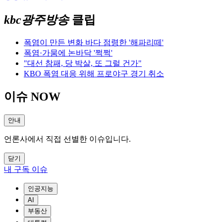
kbc광주방송
클립
폭염이 만든 변화 바다 점령한 '해파리떼'
폭염·가뭄에 논바닥 '쩍쩍'
"대선 참패, 당 박살, 또 그럴 건가"
KBO 폭염 대응 위해 프로야구 경기 취소
이슈 NOW
안내
언론사에서 직접 선별한 이슈입니다.
닫기
내 구독 이슈
인공지능
AI
부동산