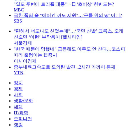
"열도 주변에 트리플 태풍"‥日 '초비상' 한반도는?
MBC
극한 폭염 속 "에어컨 꺼도 시원"…'구름 위의 땅' 어디?
SBS
“편해서 너도나도 신었는데”…‘국민 신발’ 크록스, 오래
신으면 ‘이런’ 부작용이 [헬시타임]
서울경제
"한국 때문에 망했네" 급등해도 아무도 안 산다…코스피
따라 출렁이는 日증시
아시아경제
중부내륙고속도로 모의탄 발견...2시간 가까이 통제
YTN
정치
경제
사회
생활/문화
세계
IT/과학
오피니언
랭킹