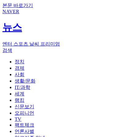
본문 바로가기
NAVER
뉴스
엔터
스포츠
날씨
프리미엄
검색
정치
경제
사회
생활/문화
IT/과학
세계
랭킹
신문보기
오피니언
TV
팩트체크
언론사별