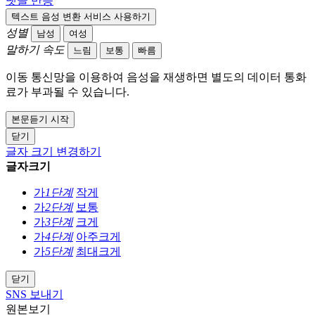
댓글
반응
텍스트 음성 변환 서비스 사용하기
성별
남성
여성
말하기 속도
느림
보통
빠름
이동 통신망을 이용하여 음성을 재생하면 별도의 데이터 통화
료가 부과될 수 있습니다.
본문듣기 시작
닫기
글자 크기 변경하기
글자크기
가
1단계
작게
가
2단계
보통
가
3단계
크게
가
4단계
아주크게
가
5단계
최대크게
닫기
SNS 보내기
원본보기