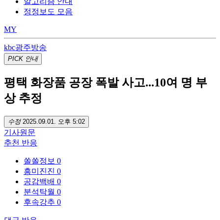
알고리즘 안내
정정보도 모음
MY
kbc광주방송
PICK
안내
평택 화장품 공장 폭발 사고...10여 명 부
상 추정
수정
2025.09.01. 오후 5:02
기사
원문
추천
반응
쏠쏠정보
0
흥미진진
0
공감백배
0
분석탁월
0
후속강추
0