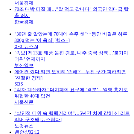
서울경제
70조 대박 터질 때…"잘 먹고 갑니다" 외국인 역대급 탈
출 러시
한국경제
"30댄 줄 알았는데 70대에 손주 셋"⋯동안 비결은 하루
800g 먹는 '이 음식' [헬스+]
아이뉴스24
[속보] 제13호 태풍 돌핀 경로, 내주 중국 상륙…'불가마
더위' 언제까지
부산일보
에어컨 껐다 켜면 오히려 '손해'?…누진 구간 피하려면
[친절한 경제]
SBS
“각자 계산하자” 더치페이 요구에 ‘격분’…일행 흉기로
위협한 40대 입건
서울신문
"살인적 더위 속 헥헥거리며"…5년간 차에 갇혀 산 리트
리버 구조돼[뉴스럽다]
노컷뉴스
동영상
02:12