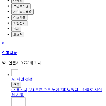
대통령
보완수사권
개인정보유출
이스라엘
지방선거
관세
코스닥
#
인공지능
8개 언론사
9,778개 기사
AI 패권 경쟁
구독
中 통신사, 'AI 토큰'으로 분기 2兆 벌었다…한국도 사업
화 시동