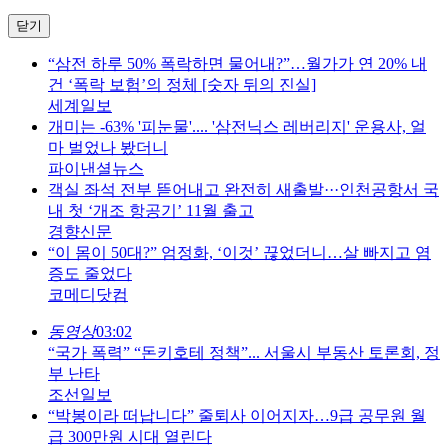
닫기
“삼전 하루 50% 폭락하면 물어내?”…월가가 연 20% 내
건 ‘폭락 보험’의 정체 [숫자 뒤의 진실]
세계일보
개미는 -63% '피눈물'.... '삼전닉스 레버리지' 운용사, 얼
마 벌었나 봤더니
파이낸셜뉴스
객실 좌석 전부 뜯어내고 완전히 새출발···인천공항서 국
내 첫 ‘개조 항공기’ 11월 출고
경향신문
“이 몸이 50대?” 엄정화, ‘이것’ 끊었더니…살 빠지고 염
증도 줄었다
코메디닷컴
동영상
03:02
“국가 폭력” “돈키호테 정책”... 서울시 부동산 토론회, 정
부 난타
조선일보
“박봉이라 떠납니다” 줄퇴사 이어지자…9급 공무원 월
급 300만원 시대 열린다