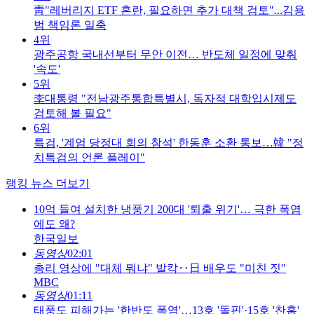
靑"레버리지 ETF 혼란, 필요하면 추가 대책 검토"...김용
범 책임론 일축
4위
광주공항 국내선부터 무안 이전… 반도체 일정에 맞춰
'속도'
5위
李대통령 "전남광주통합특별시, 독자적 대학입시제도
검토해 볼 필요"
6위
특검, '계엄 당정대 회의 참석' 한동훈 소환 통보…韓 "정
치특검의 언론 플레이"
랭킹 뉴스 더보기
10억 들여 설치한 냉풍기 200대 '퇴출 위기'… 극한 폭염
에도 왜?
한국일보
동영상
02:01
총리 영상에 "대체 뭐냐" 발칵‥日 배우도 "미친 짓"
MBC
동영상
01:11
태풍도 피해가는 '한반도 폭염'…13호 '돌핀'·15호 '찬홈'