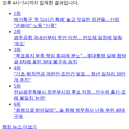
오후 4시~5시까지 집계한 결과입니다.
1위
메가특구 '주 52시간 특례' 놓고 엇갈린 장관들…산업
"손봐야"·노동 "신중"
2위
광주공항 국내선부터 무안 이전… 반도체 일정에 맞춰
'속도'
3위
"투표용지 부족 책임 회피에 분노"…李대통령 살해 협박
글 8차례 올린 30대 불구속 송치
4위
"기초·퇴직연금 개편안 조만간 발표… 청년 일자리 30만
개 추진"
5위
전남광주특별시 정무부시장 후보 지명…인수위 출신·조
례 불일치 '논란'
6위
"용병으로 받아달라"...술 취해 병무청서 난동 부린 40대
구속
랭킹 뉴스 더보기