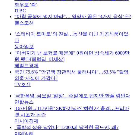
좌우로 '쫙'
JTBC
“아침 공복에 먹지 마라”… 영양사 꼽은 ‘3가지 음식’은?
헬스조선
‘스테비아 토마토’의 진실…농산물 아닌 가공식품이었
다
동아일보
“아버지가 낸 보험료 때문에” 0원이던 상속세가 6000만
원 됐다[헤럴딥_이세상]
헤럴드경제
국민 75.6% "안규백 장관직서 물러나야"…63.5% "탈영
의혹 사실에 가깝다"
TV조선
'극한폭염' 금요일 '절정'…주말에도 덥지만 한풀 꺾인다
연합뉴스
'167만원→117만원' SK하이닉스 '하한가' 충격…프리마
켓 시초가 논란
아시아경제
"폭발적 상승 남았다" 12000피 낙관한 골드만, 왜?
이데일리