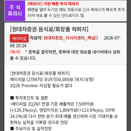
[찌라시!] 가장 빠른 주식 찌라시
화면을 열어 두기만 해도 자동으로 신규 찌라시가 빠르게 추가
되어 바로 볼 수 있는 안드로이드 앱.
[현대차증권 음식료/화장품 하희지]
작성자:
현대차증권_리서치센터_채널()
2026-07-
에이피알
09 10:24
[복사]
* 종목을 클릭하면, 종목에 대한 정보를 네이버에서 살펴
볼 수 있습니다.
[현대차증권 음식료/화장품 하희지]
에이피알 (278470) BUY/550,000원 (유지/상향)
2Q26 Preview: 의심할 필요가 없다
■ 투자포인트 및 결론
-에이피알 2Q26F 연결 기준 매출액은 7,509억원
(+129.1%yoy), 영업이익은 1,806억원(+113.6%yoy, OPM
24.1%)로 다시 한번 분기 최대 매출 경신하며 시장 기대치를 상
회하는 실적을 기록할 것으로 전망
■ 주요이슈 및 실적전망