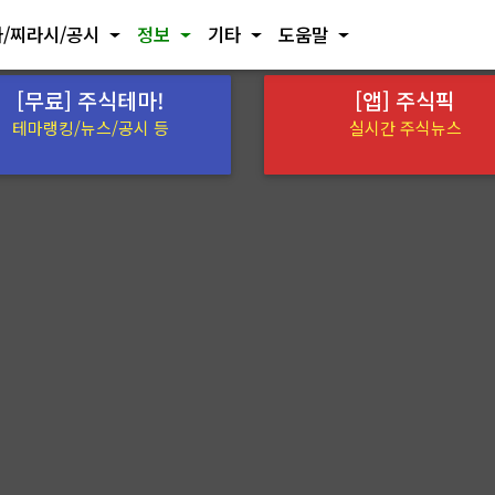
/찌라시/공시
정보
기타
도움말
[무료] 주식테마!
[앱] 주식픽
테마랭킹/뉴스/공시 등
실시간 주식뉴스