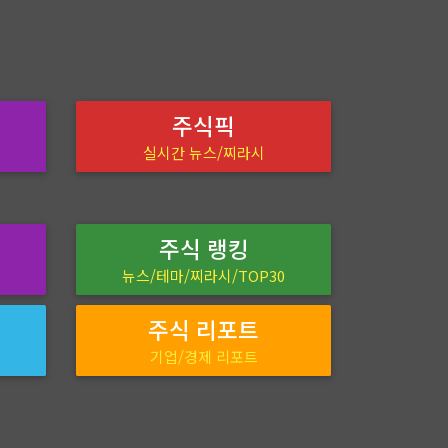
주식픽
실시간 뉴스/찌라시
주식 랭킹
뉴스/테마/찌라시/TOP30
주식 리포트
기업/경제 리포트