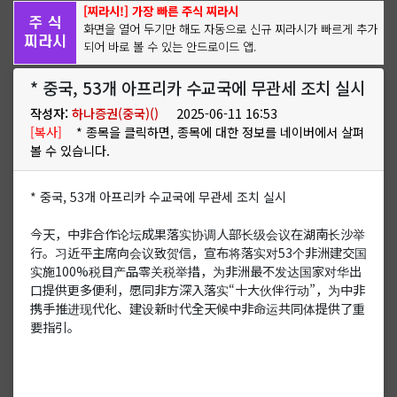
[찌라시!] 가장 빠른 주식 찌라시
화면을 열어 두기만 해도 자동으로 신규 찌라시가 빠르게 추가
되어 바로 볼 수 있는 안드로이드 앱.
* 중국, 53개 아프리카 수교국에 무관세 조치 실시
작성자:
하나증권(중국)()
2025-06-11 16:53
[복사]
* 종목을 클릭하면, 종목에 대한 정보를 네이버에서 살펴
볼 수 있습니다.
* 중국, 53개 아프리카 수교국에 무관세 조치 실시
今天，中非合作论坛成果落实协调人部长级会议在湖南长沙举
行。习近平主席向会议致贺信，宣布将落实对53个非洲建交国
实施100%税目产品零关税举措，为非洲最不发达国家对华出
口提供更多便利，愿同非方深入落实“十大伙伴行动”，为中非
携手推进现代化、建设新时代全天候中非命运共同体提供了重
要指引。