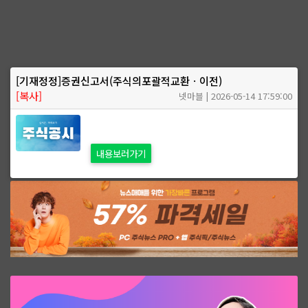
[기재정정]증권신고서(주식의포괄적교환ㆍ이전)
[복사]
넷마블 | 2026-05-14 17:59:00
내용보러가기