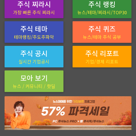
주식 찌라시
주식 랭킹
가장 빠른 주식 찌라시
뉴스/테마/찌라시/TOP30
주식 테마
주식 퀴즈
테마랭킹/주도주파악
뉴스/테마 주식 공부
주식 공시
주식 리포트
실시간 기업공시
기업/경제 리포트
모아 보기
뉴스 / 커뮤니티 / 핫딜