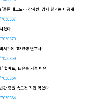
발표’결론 내고도… 감사원, 감사 결과는 비공개
/7050887
격시켰다
/7050870
비서관에 '83년생 변호사'
/7050859
사' 헐버트, 日유혹 거절 이유
/7050854
 대법관 증원 속도전 직접 막았다
/7050834