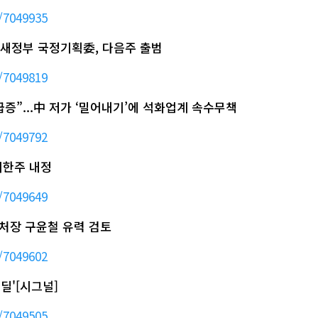
/7049935
…새정부 국정기획委, 다음주 출범
/7049819
증”...中 저가 ‘밀어내기’에 석화업계 속수무책
/7049792
이한주 내정
/7049649
처장 구윤철 유력 검토
/7049602
딜'[시그널]
/7049505