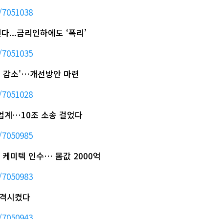
/7051038
다...금리인하에도 ‘폭리’
/7051035
2% 감소'…개선방안 마련
/7051028
임업계…10조 소송 걸었다
/7050985
체 케미텍 인수… 몸값 2000억
/7050983
출격시켰다
/7050943