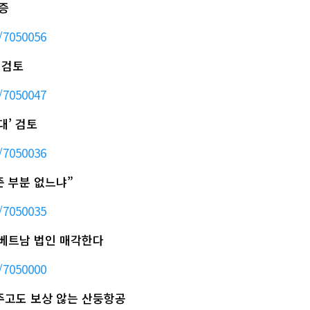
검증
/7050056
 검토
/7050047
대’ 검토
/7050036
준 부분 없느냐”
/7050035
 베트남 법인 매각한다
/7050000
 주고도 보상 않는 산둥항공