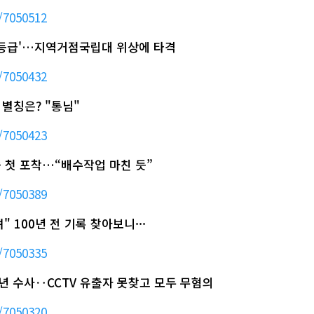
/7050512
'D등급'…지역거점국립대 위상에 타격
/7050432
 별칭은? "통님"
/7050423
모습 첫 포착…“배수작업 마친 듯”
/7050389
" 100년 전 기록 찾아보니···
/7050335
 2년 수사‥CCTV 유출자 못찾고 모두 무혐의
/7050320