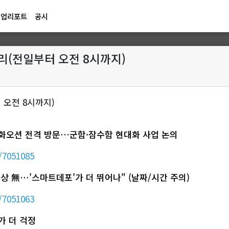
기업리포트
공시
 정리(전일부터 오전 8시까지)
터 오전 8시까지)
한화오션 전격 방문…군함·잠수함 현대화 사업 논의
/7051085
이상 無…'스마트데포'가 더 뛰어나" (날짜/시간 주의)
/7051063
해가 더 걱정