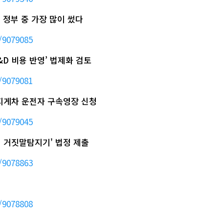
대 정부 중 가장 많이 썼다
/9079085
&D 비용 반영’ 법제화 검토
/9079081
' 지게차 운전자 구속영장 신청
/9079045
화영 거짓말탐지기' 법정 제출
/9078863
/9078808