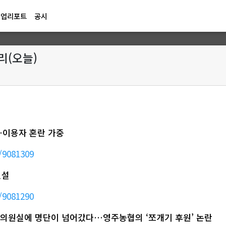
기업리포트
공시
정리(오늘)
…이용자 혼란 가중
/9081309
신설
/9081290
 뒤 의원실에 명단이 넘어갔다…영주농협의 ‘쪼개기 후원’ 논란