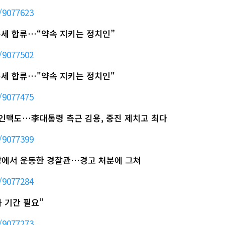
/9077623
 유세 합류…“약속 지키는 정치인”
/9077502
 유세 합류…"약속 지키는 정치인"
/9077475
권 인맥도…李대통령 측근 김용, 중진 제치고 최다
/9077399
스장에서 운동한 경찰관…경고 처분에 그쳐
/9077284
 기간 필요”
/9077273