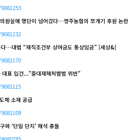
/9081253
 뒤 의원실에 명단이 넘어갔다…영주농협의 쪼개기 후원 논란
/9081232
는다…대법 “재직조건부 상여금도 통상임금” [세상&]
/9081170
사 대표 입건..."중대재해처벌법 위반"
/9081115
반도체 소재 공급
/9081109
구와 ‘단일 단지’ 해석 충돌
/9080785