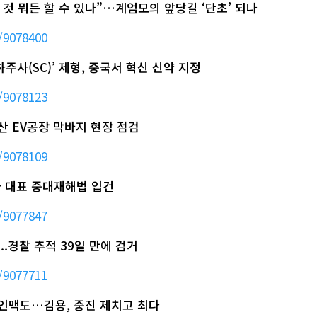
키는 것 뭐든 할 수 있나”…계엄모의 앞당길 ‘단초’ 되나
/9078400
주사(SC)’ 제형, 중국서 혁신 신약 지정
/9078123
울산 EV공장 막바지 현장 점검
/9078109
공사 대표 중대재해법 입건
/9077847
..경찰 추적 39일 만에 검거
/9077711
 인맥도…김용, 중진 제치고 최다