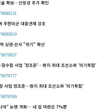
 진술 확보…신빙성 추가 확인
/9080231
하며 주한미군 대중견제 강조
/9080019
역 상권·선사 "위기" 확산
/9079837
함·잠수함 사업 '정조준'…현지 최대 조선소와 '의기투합'
/9079777
수함 사업 정조준…현지 최대 조선소와 '의기투합'
/9079769
 떠나야" 논쟁 격화… 내 집 마련은 7%뿐