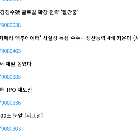
김정수號 글로벌 확장 전략 '빨간불'
/9080638
종 '카메라 액추에이터' 사실상 독점 수주…생산능력 4배 키운다 (
/9080463
동서 제일 높았다
/9080385
중해 IPO 재도전
/9080336
00조 눈앞 [시그널]
/9080303