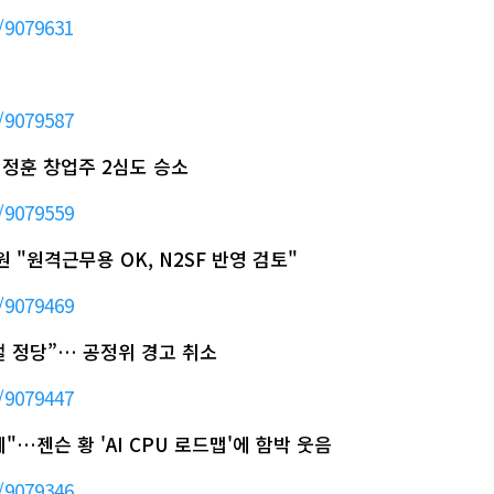
/9079631
/9079587
 이정훈 창업주 2심도 승소
/9079559
 "원격근무용 OK, N2SF 반영 검토"
/9079469
거절 정당”… 공정위 경고 취소
/9079447
"…젠슨 황 'AI CPU 로드맵'에 함박 웃음
/9079346